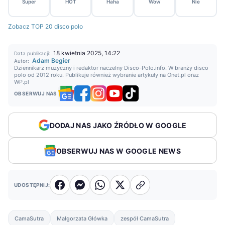
Super
HOT
Haha
Wow
Nie
Zobacz TOP 20 disco polo
18 kwietnia 2025, 14:22
Data publikacji:
Adam Begier
Autor:
Dziennikarz muzyczny i redaktor naczelny Disco-Polo.info. W branży disco
polo od 2012 roku. Publikuje również wybranie artykuły na Onet.pl oraz
WP.pl
OBSERWUJ NAS
DODAJ NAS JAKO ŹRÓDŁO W GOOGLE
OBSERWUJ NAS W GOOGLE NEWS
UDOSTĘPNIJ:
CamaSutra
Małgorzata Główka
zespół CamaSutra