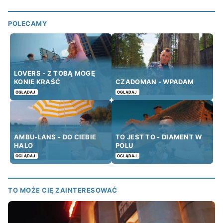
POLECAMY
LOVERS - Z TOBĄ MOGĘ
KONIE KRAŚĆ
CZADOMAN - WPADAM
OGLĄDAJ
OGLĄDAJ
AMBU-LANS - DO CIEBIE
TO JEST TO - DIAMENT W
HALO
POLU
OGLĄDAJ
OGLĄDAJ
TO MOŻE CIĘ ZAINTERESOWAĆ