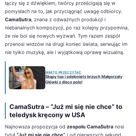
łączy się z dźwiękiem, twórcy prześcigają się w
pomysłach na to, jak przyciągnąć uwagę odbiorcy.
CamaSutra
, znana z odważnych produkcji i
niebanalnych kompozycji, po raz kolejny przypomina,
że nie boi się nowych wyzwań. Tym razem zespół
przenosi widzów na drugi koniec świata, serwując im
nie tylko muzykę, ale i wyjątkową oprawę wizualną.
WARTO PRZECZYTAĆ
Skąpy top i odsłonięty brzuch Małgorzaty
Główki z disco polo!
CamaSutra – ”Już mi się nie chce” to
teledysk kręcony w USA
Najnowsza propozycja od
zespołu CamaSutra
nosi
tytuł
”Już mi się nie chce”
i od pierwszych sekund