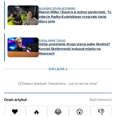
WŁAŚNIE OPUBLIKOWANO
Marcin Miller i Bayera w jednej garderobie. To
zdjęcie Radka Kudelskiego rozgrzało świat
disco polo
POPULARNE TERAZ
Gdzie powstanie druga stacja paliw Skolima?
Konrad Skolimowski wskazał miasto na
Mazurach
OGLĄDAJ
Zobacz teledysk "CamaSutra - Już mi się nie chce"
Oceń artykuł
Bądź pierwszy!
❤️
🔥
😂
😮
👎