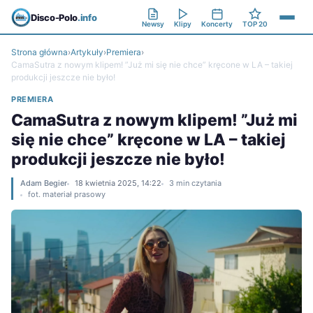
Disco-Polo
.info
Newsy
Klipy
Koncerty
TOP 20
Strona główna
›
Artykuły
›
Premiera
›
CamaSutra z nowym klipem! ”Już mi się nie chce” kręcone w LA – takiej
produkcji jeszcze nie było!
PREMIERA
CamaSutra z nowym klipem! ”Już mi
się nie chce” kręcone w LA – takiej
produkcji jeszcze nie było!
Adam Begier
18 kwietnia 2025, 14:22
3 min czytania
fot. materiał prasowy