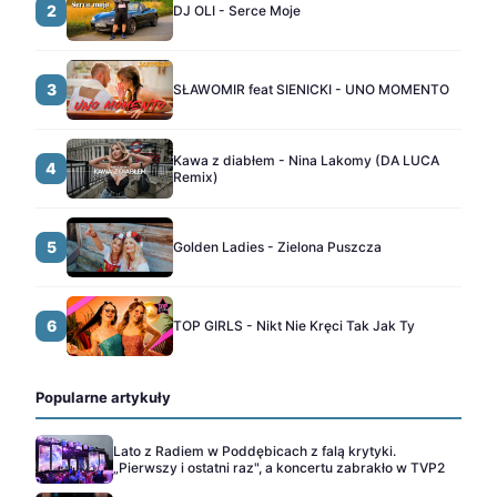
2
DJ OLI - Serce Moje
3
SŁAWOMIR feat SIENICKI - UNO MOMENTO
Kawa z diabłem - Nina Lakomy (DA LUCA
4
Remix)
5
Golden Ladies - Zielona Puszcza
6
TOP GIRLS - Nikt Nie Kręci Tak Jak Ty
Popularne artykuły
Lato z Radiem w Poddębicach z falą krytyki.
„Pierwszy i ostatni raz", a koncertu zabrakło w TVP2