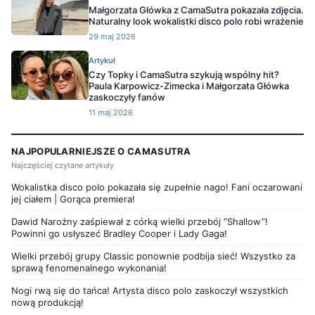
Małgorzata Główka z CamaSutra pokazała zdjęcia.
Naturalny look wokalistki disco polo robi wrażenie
29 maj 2026
Artykuł
Czy Topky i CamaSutra szykują wspólny hit?
Paula Karpowicz-Zimecka i Małgorzata Główka
zaskoczyły fanów
11 maj 2026
NAJPOPULARNIEJSZE O CAMASUTRA
Najczęściej czytane artykuły
Wokalistka disco polo pokazała się zupełnie nago! Fani oczarowani
jej ciałem | Gorąca premiera!
Dawid Narożny zaśpiewał z córką wielki przebój ”Shallow”!
Powinni go usłyszeć Bradley Cooper i Lady Gaga!
Wielki przebój grupy Classic ponownie podbija sieć! Wszystko za
sprawą fenomenalnego wykonania!
Nogi rwą się do tańca! Artysta disco polo zaskoczył wszystkich
nową produkcją!