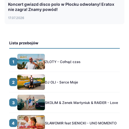
Koncert gwiazd disco polo w Płocku odwołany! Eratox
nie zagra! Znamy powód!
17.07.2026
Lista przebojów
1
ZŁOTY - Cofnąć czas
2
DJ OLI - Serce Moje
3
SKOLIM & Zenek Martyniuk & RAIDER - Love
4
SŁAWOMIR feat SIENICKI - UNO MOMENTO