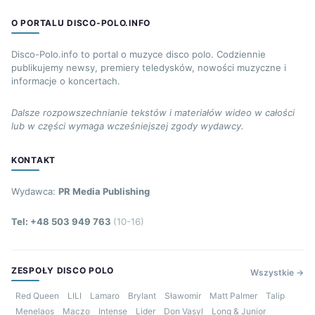
O PORTALU DISCO-POLO.INFO
Disco-Polo.info to portal o muzyce disco polo. Codziennie
publikujemy newsy, premiery teledysków, nowości muzyczne i
informacje o koncertach.
Dalsze rozpowszechnianie tekstów i materiałów wideo w całości
lub w części wymaga wcześniejszej zgody wydawcy.
KONTAKT
Wydawca:
PR Media Publishing
Tel: +48 503 949 763
(10-16)
ZESPOŁY DISCO POLO
Wszystkie →
Red Queen
LILI
Lamaro
Brylant
Sławomir
Matt Palmer
Talip
Menelaos
Maczo
Intense
Lider
Don Vasyl
Long & Junior