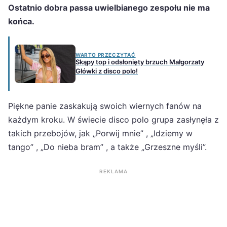
Ostatnio dobra passa uwielbianego zespołu nie ma
końca.
WARTO PRZECZYTAĆ
Skąpy top i odsłonięty brzuch Małgorzaty
Główki z disco polo!
Piękne panie zaskakują swoich wiernych fanów na
każdym kroku. W świecie disco polo grupa zasłynęła z
takich przebojów, jak „Porwij mnie” , „Idziemy w
tango” , „Do nieba bram” , a także „Grzeszne myśli”.
REKLAMA