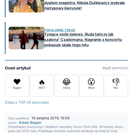
dyplom magistra. Nikola Dutkiewicz wybrała
nietypowy kierunek!
POPULARNE TERAZ
Tysiące osób śpiewa „Ruda tańczy jak
szalona" Czadomana. Nagranie z koncertu
pokazuje skalę tego hitu
Oceń artykuł
Bądź pierwszy!
❤️
🔥
😂
😮
👎
Super
HOT
Haha
Wow
Nie
Zobacz TOP 20 disco polo
16 sierpnia 2019, 16:09
Data publikacji:
Adam Begier
Autor:
Dziennikarz muzyczny i redaktor naczelny Disco-Polo.info. W branży disco
polo od 2012 roku. Publikuje również wybranie artykuły na Onet.pl oraz