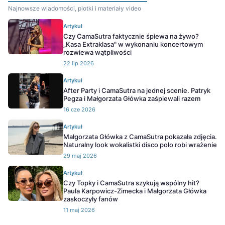
Najnowsze wiadomości, plotki i materiały video
Artykuł
Czy CamaSutra faktycznie śpiewa na żywo?
„Kasa Extraklasa" w wykonaniu koncertowym
rozwiewa wątpliwości
22 lip 2026
Artykuł
After Party i CamaSutra na jednej scenie. Patryk
Pegza i Małgorzata Główka zaśpiewali razem
16 cze 2026
Artykuł
Małgorzata Główka z CamaSutra pokazała zdjęcia.
Naturalny look wokalistki disco polo robi wrażenie
29 maj 2026
Artykuł
Czy Topky i CamaSutra szykują wspólny hit?
Paula Karpowicz-Zimecka i Małgorzata Główka
zaskoczyły fanów
11 maj 2026