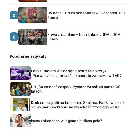
Dystans - Co za noc (Mathew Oldschool 90's
5
Remix)
Kawa z diabłem - Nina Lakomy (DA LUCA
6
Remix)
Popularne artykuły
Lato z Radiem w Poddębicach z falą krytyki.
„Pierwszy i ostatni raz", a koncertu zabrakło w TVP2
Hit „Co za noc" zespołu Dystans wrócił po ponad 30
latach
Krok od tragedii na koncercie Skolima. Fanka wspinała
się po piorunochronie na wysokość trzeciego piętra
Iness zakochana w legendzie disco polo?