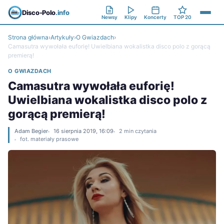
Disco-Polo
.info
Newsy
Klipy
Koncerty
TOP 20
Strona główna
›
Artykuły
›
O Gwiazdach
›
Camasutra wywołała euforię! Uwielbiana wokalistka disco polo z gorącą
premierą!
O GWIAZDACH
Camasutra wywołała euforię!
Uwielbiana wokalistka disco polo z
gorącą premierą!
Adam Begier
16 sierpnia 2019, 16:09
2 min czytania
fot. materiały prasowe