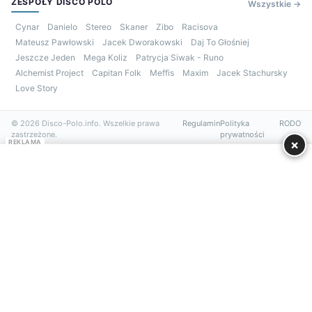
ZESPOŁY DISCO POLO
Wszystkie →
Cynar
Danielo
Stereo
Skaner
Zibo
Racisova
Mateusz Pawłowski
Jacek Dworakowski
Daj To Głośniej
Jeszcze Jeden
Mega Koliz
Patrycja Siwak - Runo
Alchemist Project
Capitan Folk
Meffis
Maxim
Jacek Stachursky
Love Story
© 2026 Disco-Polo.info. Wszelkie prawa
Regulamin
Polityka
RODO
zastrzeżone.
prywatności
×
REKLAMA