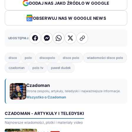
DODAJ NAS JAKO ŹRÓDŁO W GOOGLE
OBSERWUJ NAS W GOOGLE NEWS
UDOSTĘPNIJ:
disco
polo
discopolo
disco polo
wiadomości disco polo
czadoman
polo tv
paweł dudek
Czadoman
Strona zespołu, artykuły, teledyski i najważniejsze informacje.
Wszystko o Czadoman
CZADOMAN - ARTYKUŁY I TELEDYSKI
Najnowsze wiadomości, plotki i materiały video