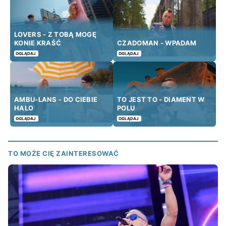
LOVERS - Z TOBĄ MOGĘ
KONIE KRAŚĆ
CZADOMAN - WPADAM
OGLĄDAJ
OGLĄDAJ
AMBU-LANS - DO CIEBIE
TO JEST TO - DIAMENT W
HALO
POLU
OGLĄDAJ
OGLĄDAJ
TO MOŻE CIĘ ZAINTERESOWAĆ