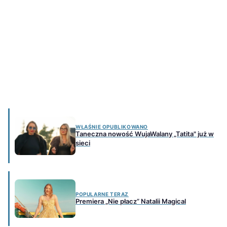
WŁAŚNIE OPUBLIKOWANO
Taneczna nowość WujaWalany „Tatita" już w
sieci
POPULARNE TERAZ
Premiera „Nie płacz” Natalii Magical