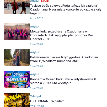
Artykuł
NEW
Tysiące osób śpiewa „Ruda tańczy jak szalona"
Czadomana. Nagranie z koncertu pokazuje skalę
tego hitu
8 sie 2026
Artykuł
Morze ludzi przed sceną Czadomana w
Chorzelach. Tak wyglądał plac podczas Dni
Chorzel 2026
1 sie 2026
Artykuł
Pół miliona w niecałe trzy tygodnie. Czadoman
zrobił z „Wpadam" numer na lata?
1 sie 2026
Artykuł
Koncert w Ocean Parku we Władysławowie 6
sierpnia 2026! Kto wystąpi?
1 sie 2026
Teledysk
CZADOMAN - Wpadam
17 lip 2026