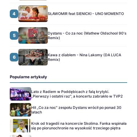
4
SŁAWOMIR feat SIENICKI - UNO MOMENTO
Dystans - Co za noc (Mathew Oldschool 90's
5
Remix)
Kawa z diabłem - Nina Lakomy (DA LUCA
6
Remix)
Popularne artykuły
Lato z Radiem w Poddębicach z falą krytyki.
„Pierwszy i ostatni raz", a koncertu zabrakło w TVP2
Hit „Co za noc" zespołu Dystans wrócił po ponad 30
latach
Krok od tragedii na koncercie Skolima. Fanka wspinała
się po piorunochronie na wysokość trzeciego piętra