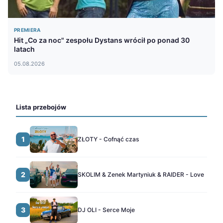
PREMIERA
Hit „Co za noc" zespołu Dystans wrócił po ponad 30
latach
05.08.2026
Lista przebojów
1
ZŁOTY - Cofnąć czas
2
SKOLIM & Zenek Martyniuk & RAIDER - Love
3
DJ OLI - Serce Moje