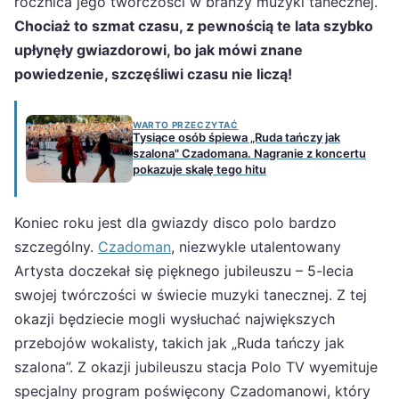
rocznica jego twórczości w branży muzyki tanecznej.
Chociaż to szmat czasu, z pewnością te lata szybko
upłynęły gwiazdorowi, bo jak mówi znane
powiedzenie, szczęśliwi czasu nie liczą!
WARTO PRZECZYTAĆ
Tysiące osób śpiewa „Ruda tańczy jak
szalona" Czadomana. Nagranie z koncertu
pokazuje skalę tego hitu
Koniec roku jest dla gwiazdy disco polo bardzo
szczególny.
Czadoman
, niezwykle utalentowany
Artysta doczekał się pięknego jubileuszu – 5-lecia
swojej twórczości w świecie muzyki tanecznej. Z tej
okazji będziecie mogli wysłuchać największych
przebojów wokalisty, takich jak „Ruda tańczy jak
szalona”. Z okazji jubileuszu stacja Polo TV wyemituje
specjalny program poświęcony Czadomanowi, który