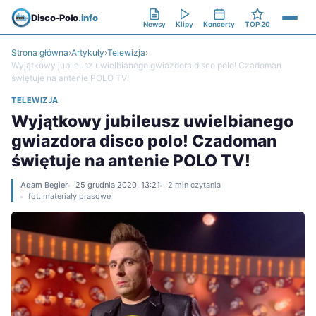
Disco-Polo
.info
Newsy
Klipy
Koncerty
TOP 20
Strona główna
›
Artykuły
›
Telewizja
›
Wyjątkowy jubileusz uwielbianego gwiazdora disco polo! Czadoman
świętuje na antenie POLO TV!
TELEWIZJA
Wyjątkowy jubileusz uwielbianego
gwiazdora disco polo! Czadoman
świętuje na antenie POLO TV!
Adam Begier
25 grudnia 2020, 13:21
2 min czytania
fot. materiały prasowe