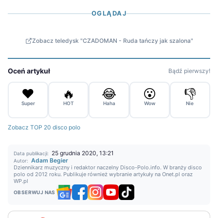
OGLĄDAJ
Zobacz teledysk "CZADOMAN - Ruda tańczy jak szalona"
Oceń artykuł
Bądź pierwszy!
❤️
🔥
😂
😮
👎
Super
HOT
Haha
Wow
Nie
Zobacz TOP 20 disco polo
25 grudnia 2020, 13:21
Data publikacji:
Adam Begier
Autor:
Dziennikarz muzyczny i redaktor naczelny Disco-Polo.info. W branży disco
polo od 2012 roku. Publikuje również wybranie artykuły na Onet.pl oraz
WP.pl
OBSERWUJ NAS