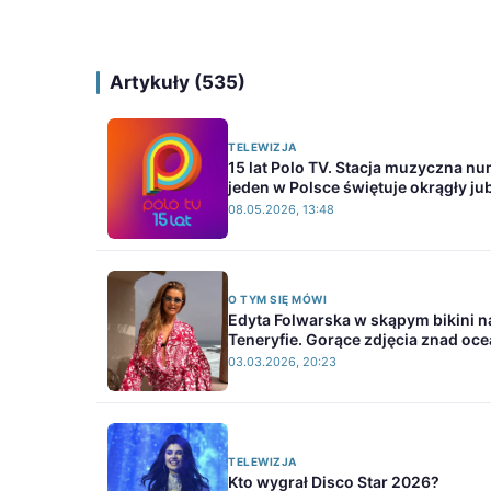
Artykuły (535)
TELEWIZJA
15 lat Polo TV. Stacja muzyczna n
jeden w Polsce świętuje okrągły ju
08.05.2026, 13:48
O TYM SIĘ MÓWI
Edyta Folwarska w skąpym bikini n
Teneryfie. Gorące zdjęcia znad oc
03.03.2026, 20:23
TELEWIZJA
Kto wygrał Disco Star 2026?