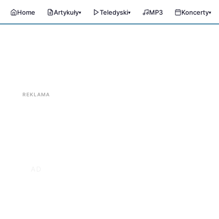
Home
Artykuły
Teledyski
MP3
Koncerty
▾
▾
▾
REKLAMA