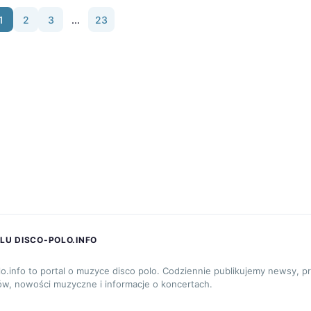
1
2
3
...
23
LU DISCO-POLO.INFO
lo.info to portal o muzyce disco polo. Codziennie publikujemy newsy, p
ów, nowości muzyczne i informacje o koncertach.