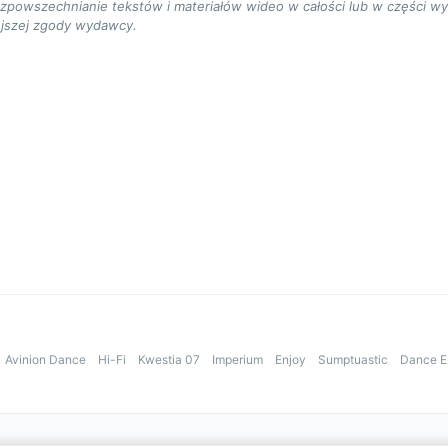
ozpowszechnianie tekstów i materiałów wideo w całości lub w części w
jszej zgody wydawcy.
Avinion Dance
Hi-Fi
Kwestia 07
Imperium
Enjoy
Sumptuastic
Dance E