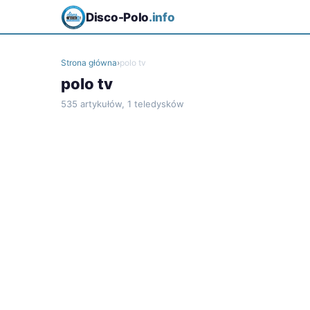
Disco-Polo
.info
Strona główna
›
polo tv
polo tv
535 artykułów, 1 teledysków