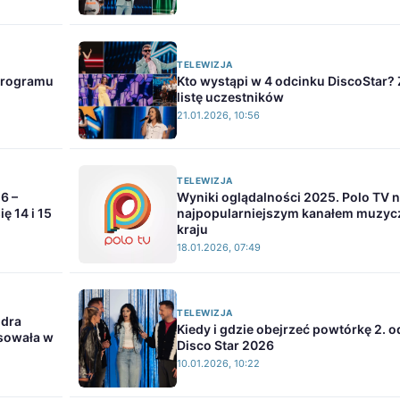
TELEWIZJA
 programu
Kto wystąpi w 4 odcinku DiscoStar?
listę uczestników
21.01.2026, 10:56
TELEWIZJA
6 –
Wyniki oglądalności 2025. Polo TV 
ę 14 i 15
najpopularniejszym kanałem muzy
kraju
18.01.2026, 07:49
TELEWIZJA
ndra
Kiedy i gdzie obejrzeć powtórkę 2. 
nsowała w
Disco Star 2026
10.01.2026, 10:22