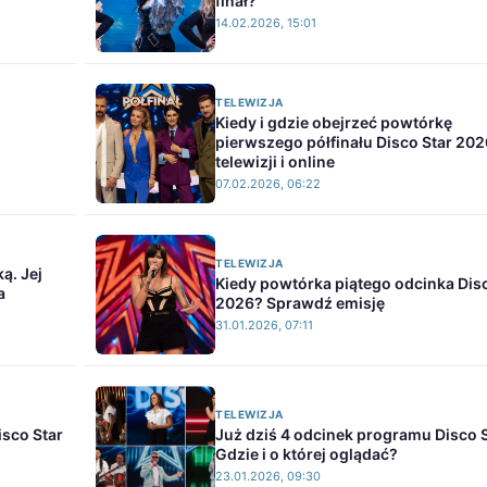
finał?
14.02.2026, 15:01
TELEWIZJA
Kiedy i gdzie obejrzeć powtórkę
pierwszego półfinału Disco Star 20
telewizji i online
07.02.2026, 06:22
TELEWIZJA
ą. Jej
Kiedy powtórka piątego odcinka Dis
a
2026? Sprawdź emisję
31.01.2026, 07:11
TELEWIZJA
isco Star
Już dziś 4 odcinek programu Disco S
Gdzie i o której oglądać?
23.01.2026, 09:30