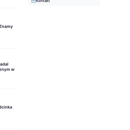
Kontakt
 Znamy
nadal
cznym w
odcinka