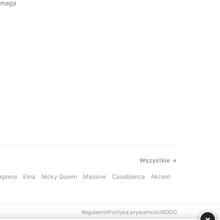
ymaga
Wszystkie →
xpress
Etna
Nicky Queen
Massive
Casablanca
Akcent
Regulamin
Polityka prywatności
RODO
×