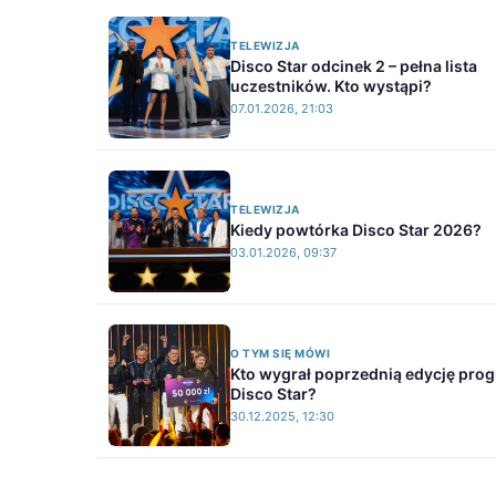
TELEWIZJA
Disco Star odcinek 2 – pełna lista
uczestników. Kto wystąpi?
07.01.2026, 21:03
TELEWIZJA
Kiedy powtórka Disco Star 2026?
03.01.2026, 09:37
O TYM SIĘ MÓWI
Kto wygrał poprzednią edycję pro
Disco Star?
30.12.2025, 12:30