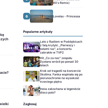
90's Remix)
6
Lovelas - Princessa
Popularne artykuły
wkę
szych
Lato z Radiem w Poddębicach
z falą krytyki. „Pierwszy i
ostatni raz", a koncertu
zabrakło w TVP2
Hit „Co za noc" zespołu
Dystans wrócił po ponad 30
latach
Krok od tragedii na koncercie
sacie?
Skolima. Fanka wspinała się po
piorunochronie na wysokość
trzeciego piętra
Iness zakochana w legendzie
disco polo?
wielki
Zagłosuj