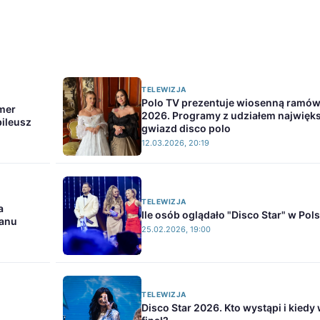
TELEWIZJA
Polo TV prezentuje wiosenną ramó
umer
2026. Programy z udziałem najwięk
bileusz
gwiazd disco polo
12.03.2026, 20:19
TELEWIZJA
a
Ile osób oglądało "Disco Star" w Pol
eanu
25.02.2026, 19:00
TELEWIZJA
Disco Star 2026. Kto wystąpi i kiedy 