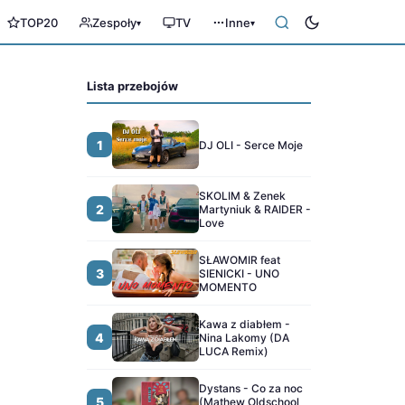
TOP20
Zespoły
TV
Inne
▾
▾
Lista przebojów
1
DJ OLI - Serce Moje
SKOLIM & Zenek
2
Martyniuk & RAIDER -
Love
SŁAWOMIR feat
3
SIENICKI - UNO
MOMENTO
Kawa z diabłem -
4
Nina Lakomy (DA
LUCA Remix)
Dystans - Co za noc
5
(Mathew Oldschool