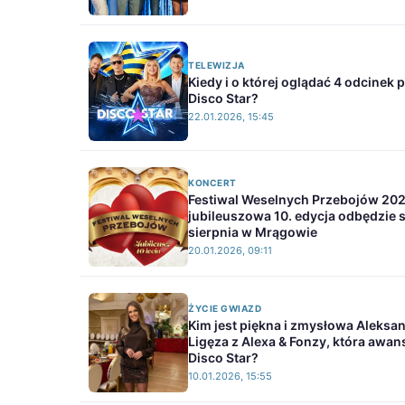
TELEWIZJA
Kiedy i o której oglądać 4 odcinek
Disco Star?
22.01.2026, 15:45
KONCERT
Festiwal Weselnych Przebojów 202
jubileuszowa 10. edycja odbędzie si
sierpnia w Mrągowie
20.01.2026, 09:11
ŻYCIE GWIAZD
Kim jest piękna i zmysłowa Aleksa
Ligęza z Alexa & Fonzy, która awa
Disco Star?
10.01.2026, 15:55