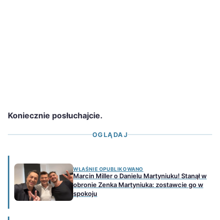
Koniecznie posłuchajcie.
OGLĄDAJ
WŁAŚNIE OPUBLIKOWANO
Marcin Miller o Danielu Martyniuku! Stanął w
obronie Zenka Martyniuka: zostawcie go w
spokoju