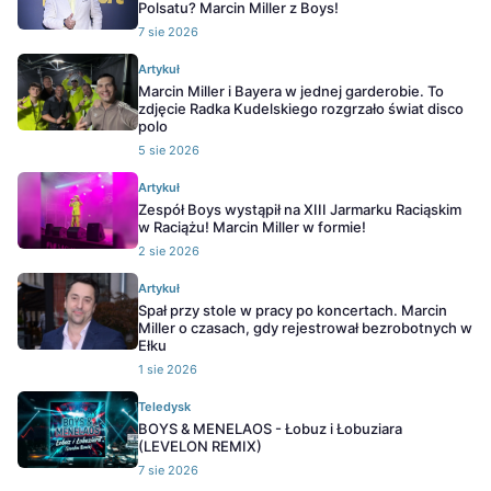
Polsatu? Marcin Miller z Boys!
7 sie 2026
Artykuł
Marcin Miller i Bayera w jednej garderobie. To
zdjęcie Radka Kudelskiego rozgrzało świat disco
polo
5 sie 2026
Artykuł
Zespół Boys wystąpił na XIII Jarmarku Raciąskim
w Raciążu! Marcin Miller w formie!
2 sie 2026
Artykuł
Spał przy stole w pracy po koncertach. Marcin
Miller o czasach, gdy rejestrował bezrobotnych w
Ełku
1 sie 2026
Teledysk
BOYS & MENELAOS - Łobuz i Łobuziara
(LEVELON REMIX)
7 sie 2026