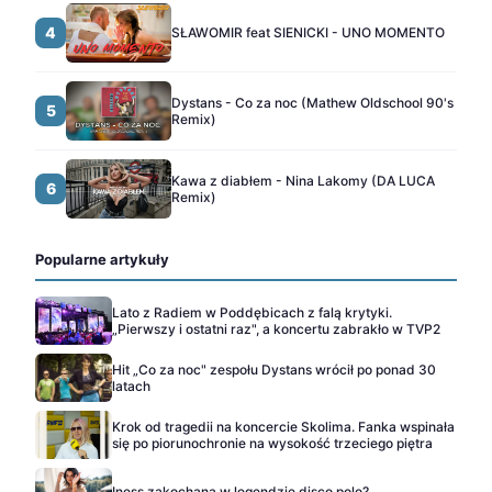
4
SŁAWOMIR feat SIENICKI - UNO MOMENTO
Dystans - Co za noc (Mathew Oldschool 90's
5
Remix)
Kawa z diabłem - Nina Lakomy (DA LUCA
6
Remix)
Popularne artykuły
Lato z Radiem w Poddębicach z falą krytyki.
„Pierwszy i ostatni raz", a koncertu zabrakło w TVP2
Hit „Co za noc" zespołu Dystans wrócił po ponad 30
latach
Krok od tragedii na koncercie Skolima. Fanka wspinała
się po piorunochronie na wysokość trzeciego piętra
Iness zakochana w legendzie disco polo?