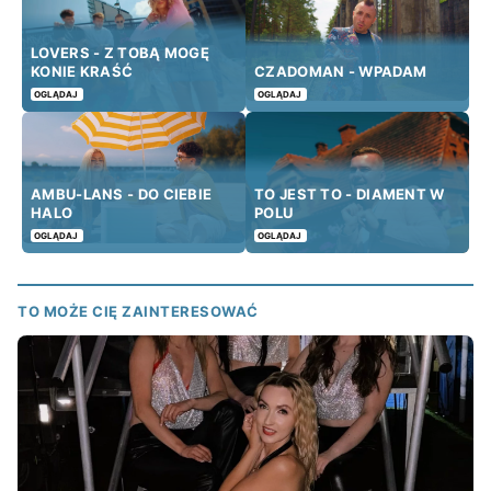
LOVERS - Z TOBĄ MOGĘ
KONIE KRAŚĆ
CZADOMAN - WPADAM
OGLĄDAJ
OGLĄDAJ
AMBU-LANS - DO CIEBIE
TO JEST TO - DIAMENT W
HALO
POLU
OGLĄDAJ
OGLĄDAJ
TO MOŻE CIĘ ZAINTERESOWAĆ