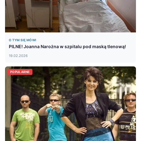
O TYM SIĘ MÓWI
PILNE! Joanna Narożna w szpitalu pod maską tlenową!
19.02.2026
POPULARNE