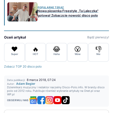
POPULARNE TERAZ
Nowa piosenka Freestyle „Ta Laleczka"
gotowa! Zobaczcie nowość disco polo
Oceń artykuł
Bądź pierwszy!
❤️
🔥
😂
😮
👎
Super
HOT
Haha
Wow
Nie
Zobacz TOP 20 disco polo
8 marca 2018, 07:24
Data publikacji:
Adam Begier
Autor:
Dziennikarz muzyczny i redaktor naczelny Disco-Polo.info. W branży disco
polo od 2012 roku. Publikuje również wybranie artykuły na Onet.pl oraz
WP.pl
OBSERWUJ NAS