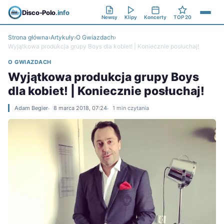
Disco-Polo
.info
Newsy
Klipy
Koncerty
TOP 20
Strona główna
›
Artykuły
›
O Gwiazdach
›
Wyjątkowa produkcja grupy Boys dla kobiet! | Koniecznie posłuchaj!
O GWIAZDACH
Wyjątkowa produkcja grupy Boys
dla kobiet! | Koniecznie posłuchaj!
Adam Begier
8 marca 2018, 07:24
1 min czytania