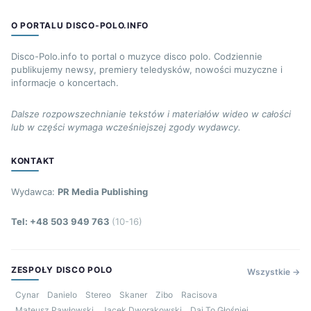
O PORTALU DISCO-POLO.INFO
Disco-Polo.info to portal o muzyce disco polo. Codziennie
publikujemy newsy, premiery teledysków, nowości muzyczne i
informacje o koncertach.
Dalsze rozpowszechnianie tekstów i materiałów wideo w całości
lub w części wymaga wcześniejszej zgody wydawcy.
KONTAKT
Wydawca:
PR Media Publishing
Tel: +48 503 949 763
(10-16)
ZESPOŁY DISCO POLO
Wszystkie →
Cynar
Danielo
Stereo
Skaner
Zibo
Racisova
Mateusz Pawłowski
Jacek Dworakowski
Daj To Głośniej