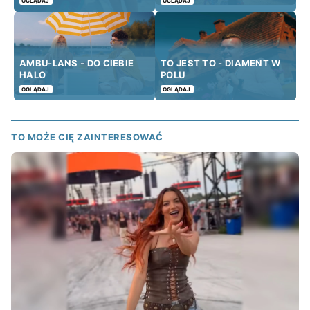
OGLĄDAJ
OGLĄDAJ
AMBU-LANS - DO CIEBIE
TO JEST TO - DIAMENT W
HALO
POLU
OGLĄDAJ
OGLĄDAJ
TO MOŻE CIĘ ZAINTERESOWAĆ