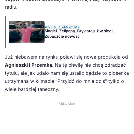
radiu.
WARTO PRZECZYTAĆ
Singiel „Żelipapą" Brylanta już w sieci!
Zobaczcie nowość
Już niebawem na rynku pojawi się nowa produkcja od
Agnieszki i Przemka
. Na tę chwilę nie chcą zdradzać
tytułu, ale jak udało nam się ustalić będzie to piosenka
utrzymana w klimacie "Przyjdź do mnie dziś" tylko o
wiele bardziej taneczny.
REKLAMA