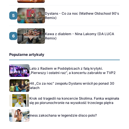
Dystans - Co za noc (Mathew Oldschool 90's
5
Remix)
Kawa z diabłem - Nina Lakomy (DA LUCA
6
Remix)
Popularne artykuły
Lato z Radiem w Poddębicach z falą krytyki.
„Pierwszy i ostatni raz", a koncertu zabrakło w TVP2
Hit „Co za noc" zespołu Dystans wrócił po ponad 30
latach
Krok od tragedii na koncercie Skolima. Fanka wspinała
się po piorunochronie na wysokość trzeciego piętra
Iness zakochana w legendzie disco polo?