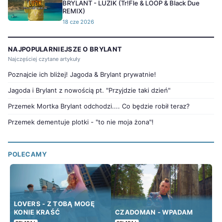
BRYLANT - LUZIK (Tr!Fle & LOOP & Black Due
REMIX)
18 cze 2026
NAJPOPULARNIEJSZE O BRYLANT
Najczęściej czytane artykuły
Poznajcie ich bliżej! Jagoda & Brylant prywatnie!
Jagoda i Brylant z nowością pt. "Przyjdzie taki dzień"
Przemek Mortka Brylant odchodzi.... Co będzie robił teraz?
Przemek dementuje plotki - "to nie moja żona"!
POLECAMY
LOVERS - Z TOBĄ MOGĘ
KONIE KRAŚĆ
CZADOMAN - WPADAM