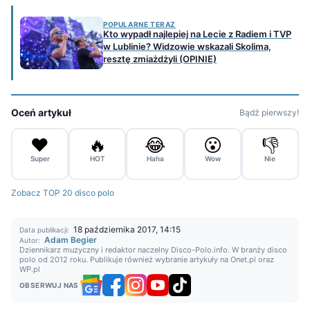
POPULARNE TERAZ
Kto wypadł najlepiej na Lecie z Radiem i TVP
w Lublinie? Widzowie wskazali Skolima,
resztę zmiażdżyli (OPINIE)
Oceń artykuł
Bądź pierwszy!
❤️
🔥
😂
😮
👎
Super
HOT
Haha
Wow
Nie
Zobacz TOP 20 disco polo
18 października 2017, 14:15
Data publikacji:
Adam Begier
Autor:
Dziennikarz muzyczny i redaktor naczelny Disco-Polo.info. W branży disco
polo od 2012 roku. Publikuje również wybranie artykuły na Onet.pl oraz
WP.pl
OBSERWUJ NAS