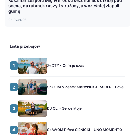
Koszmar zespołu Mig w środku sezonu! Bus utknął pod
sceną, na ratunek ruszyli strażacy, a wcześniej złapali
gumę
25.07.2026
Lista przebojów
1
ZŁOTY - Cofnąć czas
2
SKOLIM & Zenek Martyniuk & RAIDER - Love
3
DJ OLI - Serce Moje
4
SŁAWOMIR feat SIENICKI - UNO MOMENTO