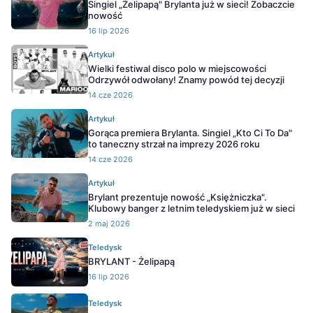
Singiel „Żelipapą" Brylanta już w sieci! Zobaczcie
nowość
16 lip 2026
Artykuł
Wielki festiwal disco polo w miejscowości
Odrzywół odwołany! Znamy powód tej decyzji
14 cze 2026
Artykuł
Gorąca premiera Brylanta. Singiel „Kto Ci To Da"
to taneczny strzał na imprezy 2026 roku
14 cze 2026
Artykuł
Brylant prezentuje nowość „Księżniczka".
Klubowy banger z letnim teledyskiem już w sieci
2 maj 2026
Teledysk
BRYLANT - Żelipapą
16 lip 2026
Teledysk