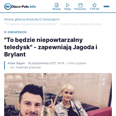
Disco-Polo
.info
Newsy
Klipy
Koncerty
TOP 20
Strona główna
›
Artykuły
›
O Gwiazdach
›
"To będzie niepowtarzalny teledysk" - zapewniają Jagoda i Brylant
O GWIAZDACH
"To będzie niepowtarzalny
teledysk" - zapewniają Jagoda i
Brylant
Adam Begier
18 października 2017, 14:15
1 min czytania
fot. materiały prasowe