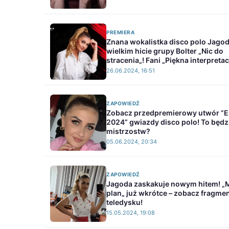
PREMIERA
Znana wokalistka disco polo Jago
wielkim hicie grupy Bolter „Nic do
stracenia„! Fani „Piękna interpretac
26.06.2024, 16:51
ZAPOWIEDŹ
Zobacz przedpremierowy utwór ”E
2024” gwiazdy disco polo! To będzi
mistrzostw?
05.06.2024, 20:34
ZAPOWIEDŹ
Jagoda zaskakuje nowym hitem! 
plan„ już wkrótce – zobacz fragme
teledysku!
15.05.2024, 19:08