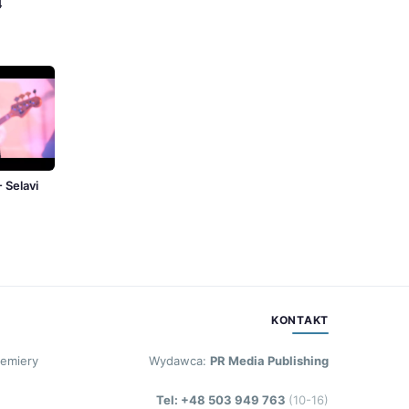
4
Selavi
KONTAKT
remiery
Wydawca:
PR Media Publishing
Tel: +48 503 949 763
(10-16)