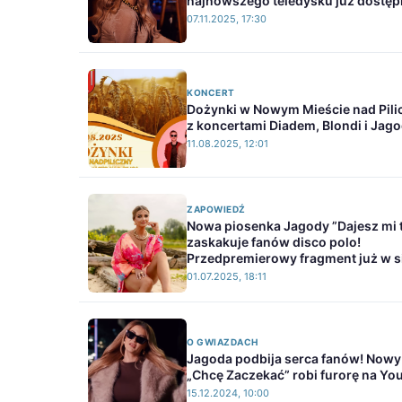
najnowszego teledysku już dostęp
07.11.2025, 17:30
KONCERT
Dożynki w Nowym Mieście nad Pili
z koncertami Diadem, Blondi i Jag
11.08.2025, 12:01
ZAPOWIEDŹ
Nowa piosenka Jagody ”Dajesz mi t
zaskakuje fanów disco polo!
Przedpremierowy fragment już w s
01.07.2025, 18:11
O GWIAZDACH
Jagoda podbija serca fanów! Nowy
„Chcę Zaczekać” robi furorę na Yo
15.12.2024, 10:00