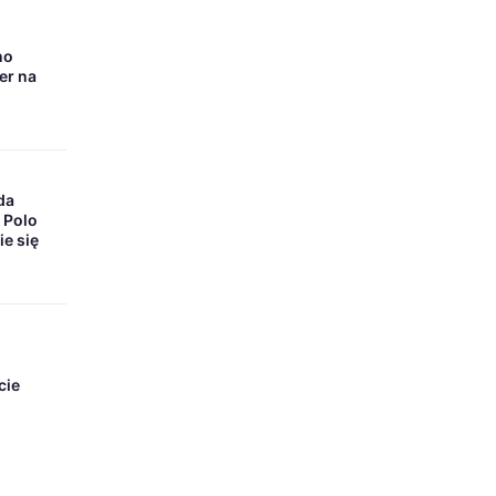
no
er na
da
 Polo
ie się
cie