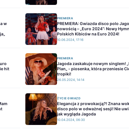
PREMIERA
da w
PREMIERA: Gwiazda disco polo Jago
nowością – „Euro 2024”: Nowy Hym
ja„
Polskich Kibiców na Euro 2024!
10.06.2024, 17:16
PREMIERA
uro
Jagoda zaskakuje nowym singlem!
e hit
Plan„ - piosenka, która przeniesie Ci
tropiki!
26.05.2024, 14:14
ŻYCIE GWIAZD
„Mam
Elegancja z prowokacją?! Znana wok
nt
disco polo w odważnej sesji! Nie uw
jak wygląda Jagoda
10.04.2024, 06:30