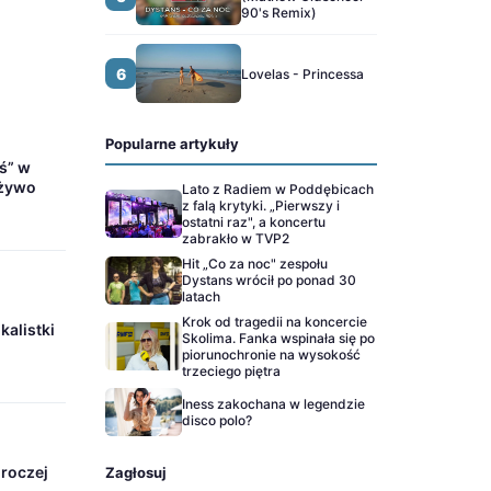
90's Remix)
6
Lovelas - Princessa
Popularne artykuły
ś” w
 żywo
Lato z Radiem w Poddębicach
z falą krytyki. „Pierwszy i
ostatni raz", a koncertu
zabrakło w TVP2
Hit „Co za noc" zespołu
Dystans wrócił po ponad 30
latach
Krok od tragedii na koncercie
alistki
Skolima. Fanka wspinała się po
piorunochronie na wysokość
trzeciego piętra
Iness zakochana w legendzie
disco polo?
roczej
Zagłosuj