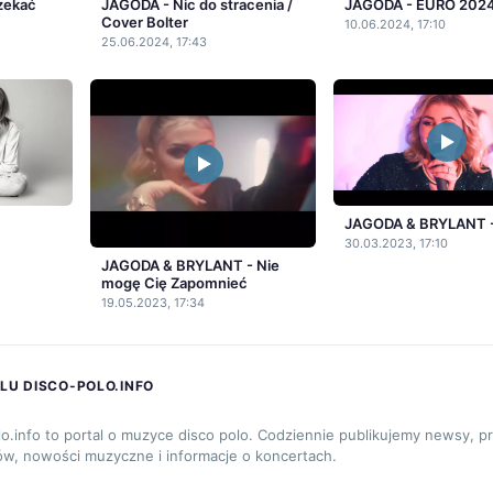
zekać
JAGODA - Nic do stracenia /
JAGODA - EURO 202
Cover Bolter
10.06.2024, 17:10
25.06.2024, 17:43
JAGODA & BRYLANT - 
30.03.2023, 17:10
JAGODA & BRYLANT - Nie
mogę Cię Zapomnieć
19.05.2023, 17:34
LU DISCO-POLO.INFO
lo.info to portal o muzyce disco polo. Codziennie publikujemy newsy, p
ów, nowości muzyczne i informacje o koncertach.