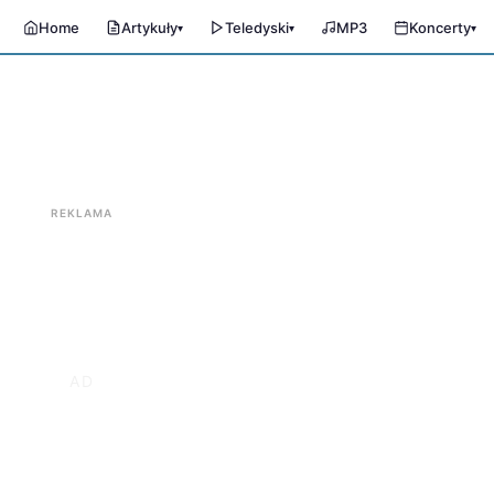
Home
Artykuły
Teledyski
MP3
Koncerty
▾
▾
▾
REKLAMA