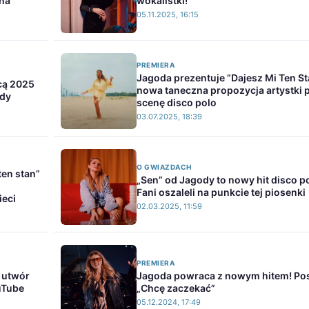
na
wokalistki!
05.11.2025, 16:15
PREMIERA
Jagoda prezentuje ”Dajesz Mi Ten St
cą 2025
nowa taneczna propozycja artystki 
ody
scenę disco polo
03.07.2025, 18:39
O GWIAZDACH
en stan”
„Sen” od Jagody to nowy hit disco p
Fani oszaleli na punkcie tej piosenki
ieci
02.03.2025, 11:59
PREMIERA
 utwór
Jagoda powraca z nowym hitem! Po
uTube
„Chcę zaczekać”
05.12.2024, 17:49