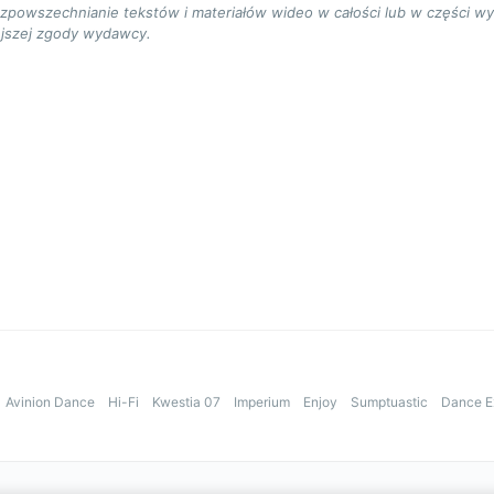
ozpowszechnianie tekstów i materiałów wideo w całości lub w części w
jszej zgody wydawcy.
Avinion Dance
Hi-Fi
Kwestia 07
Imperium
Enjoy
Sumptuastic
Dance E