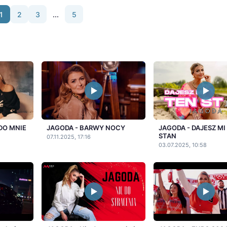
1
2
3
...
5
DO MNIE
JAGODA - BARWY NOCY
JAGODA - DAJESZ MI
STAN
07.11.2025, 17:16
03.07.2025, 10:58