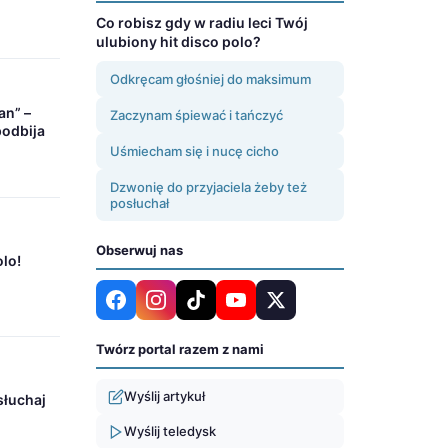
Co robisz gdy w radiu leci Twój
ulubiony hit disco polo?
Odkręcam głośniej do maksimum
an” –
Zaczynam śpiewać i tańczyć
podbija
Uśmiecham się i nucę cicho
Dzwonię do przyjaciela żeby też
posłuchał
Obserwuj nas
olo!
Twórz portal razem z nami
Wyślij artykuł
słuchaj
Wyślij teledysk