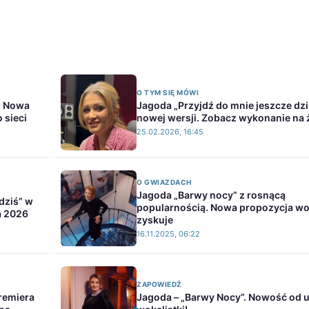
O TYM SIĘ MÓWI
e. Nowa
Jagoda „Przyjdź do mnie jeszcze dzi
o sieci
nowej wersji. Zobacz wykonanie na
25.02.2026, 16:45
O GWIAZDACH
Jagoda „Barwy nocy” z rosnącą
dziś” w
popularnością. Nowa propozycja wok
a 2026
zyskuje
16.11.2025, 06:22
ZAPOWIEDŹ
remiera
Jagoda – „Barwy Nocy”. Nowość od u