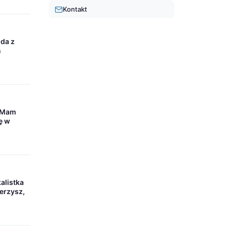
Kontakt
da z
n
 „Mam
ę w
alistka
ierzysz,