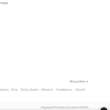
ymaga
Wszystkie →
xpress
Etna
Nicky Queen
Massive
Casablanca
Akcent
Regulamin
Polityka prywatności
RODO