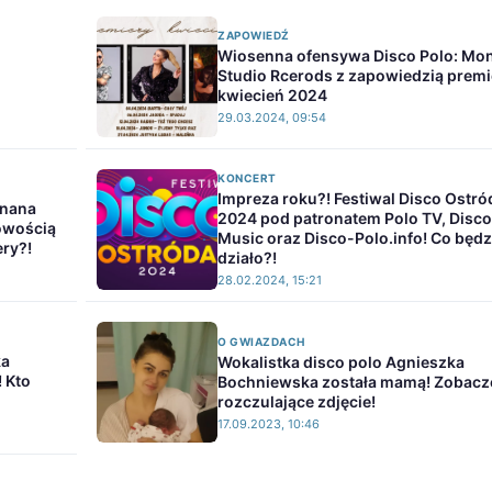
ZAPOWIEDŹ
Wiosenna ofensywa Disco Polo: Mo
Studio Rcerods z zapowiedzią premi
kwiecień 2024
29.03.2024, 09:54
KONCERT
Impreza roku?! Festiwal Disco Ostró
Znana
2024 pod patronatem Polo TV, Disco
nowością
Music oraz Disco-Polo.info! Co będz
ery?!
działo?!
28.02.2024, 15:21
O GWIAZDACH
ka
Wokalistka disco polo Agnieszka
! Kto
Bochniewska została mamą! Zobacz
rozczulające zdjęcie!
17.09.2023, 10:46