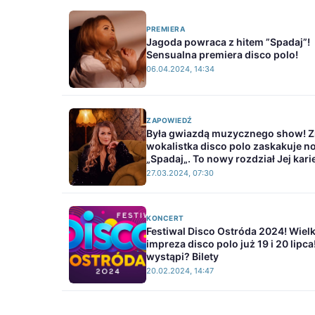
PREMIERA
Jagoda powraca z hitem ”Spadaj”!
Sensualna premiera disco polo!
06.04.2024, 14:34
ZAPOWIEDŹ
Była gwiazdą muzycznego show! 
wokalistka disco polo zaskakuje 
„Spadaj„. To nowy rozdział Jej kari
27.03.2024, 07:30
KONCERT
Festiwal Disco Ostróda 2024! Wiel
impreza disco polo już 19 i 20 lipca
wystąpi? Bilety
20.02.2024, 14:47