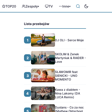
TOP20
Zespoły
TV
Inne
▾
▾
Lista przebojów
1
DJ OLI - Serce Moje
SKOLIM & Zenek
2
Martyniuk & RAIDER -
Love
SŁAWOMIR feat
3
SIENICKI - UNO
MOMENTO
Kawa z diabłem -
4
Nina Lakomy (DA
LUCA Remix)
Dystans - Co za noc
5
(Mathew Oldschool