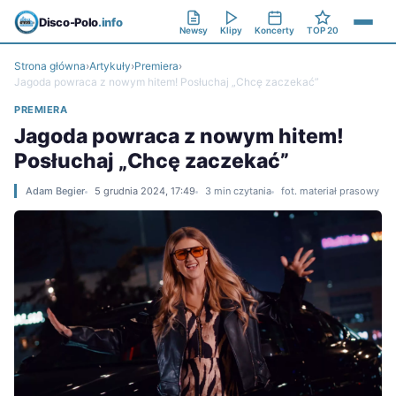
Disco-Polo
.info
Newsy
Klipy
Koncerty
TOP 20
Strona główna
›
Artykuły
›
Premiera
›
Jagoda powraca z nowym hitem! Posłuchaj „Chcę zaczekać”
PREMIERA
Jagoda powraca z nowym hitem!
Posłuchaj „Chcę zaczekać”
Adam Begier
5 grudnia 2024, 17:49
3 min czytania
fot. materiał prasowy