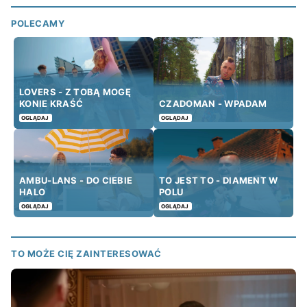
POLECAMY
LOVERS - Z TOBĄ MOGĘ
KONIE KRAŚĆ
CZADOMAN - WPADAM
OGLĄDAJ
OGLĄDAJ
AMBU-LANS - DO CIEBIE
TO JEST TO - DIAMENT W
HALO
POLU
OGLĄDAJ
OGLĄDAJ
TO MOŻE CIĘ ZAINTERESOWAĆ