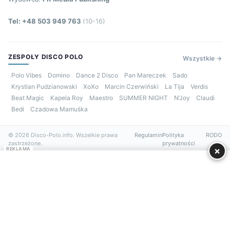
Tel: +48 503 949 763
(10-16)
ZESPOŁY DISCO POLO
Wszystkie →
Polo Vibes
Domino
Dance 2 Disco
Pan Mareczek
Sado
Krystian Pudzianowski
XoXo
Marcin Czerwiński
La Tija
Verdis
Beat Magic
Kapela Roy
Maestro
SUMMER NIGHT
N’Joy
Claudi
Bedi
Czadowa Mamuśka
© 2026 Disco-Polo.info. Wszelkie prawa
Regulamin
Polityka
RODO
zastrzeżone.
prywatności
×
REKLAMA