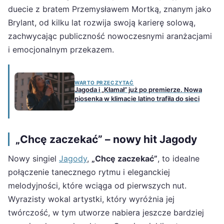
duecie z bratem Przemysławem Mortką, znanym jako
Brylant, od kilku lat rozwija swoją karierę solową,
zachwycając publiczność nowoczesnymi aranżacjami
i emocjonalnym przekazem.
WARTO PRZECZYTAĆ
Jagoda i „Kłamał” już po premierze. Nowa
piosenka w klimacie latino trafiła do sieci
„Chcę zaczekać” – nowy hit Jagody
Nowy singiel
Jagody
,
„Chcę zaczekać”
, to idealne
połączenie tanecznego rytmu i eleganckiej
melodyjności, które wciąga od pierwszych nut.
Wyrazisty wokal artystki, który wyróżnia jej
twórczość, w tym utworze nabiera jeszcze bardziej