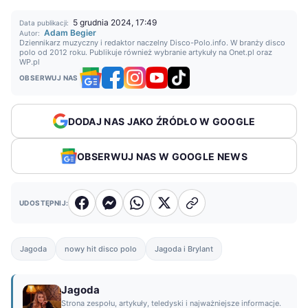
5 grudnia 2024, 17:49
Data publikacji:
Adam Begier
Autor:
Dziennikarz muzyczny i redaktor naczelny Disco-Polo.info. W branży disco
polo od 2012 roku. Publikuje również wybranie artykuły na Onet.pl oraz
WP.pl
OBSERWUJ NAS
DODAJ NAS JAKO ŹRÓDŁO W GOOGLE
OBSERWUJ NAS W GOOGLE NEWS
UDOSTĘPNIJ:
Jagoda
nowy hit disco polo
Jagoda i Brylant
Jagoda
Strona zespołu, artykuły, teledyski i najważniejsze informacje.