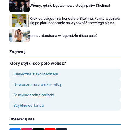
Wiemy, gdzie będzie nowa stacja paliw Skolima!
Krok od tragedii na koncercie Skolima. Fanka wspinała
się po piorunochronie na wysokość trzeciego piętra
Iness zakochana w legendzie disco polo?
Zagłosuj
Który styl disco polo wolisz?
Klasyczne z akordeonem
Nowoczesne z elektroniką
Sentymentalne ballady
Szybkie do tańca
Obserwuj nas