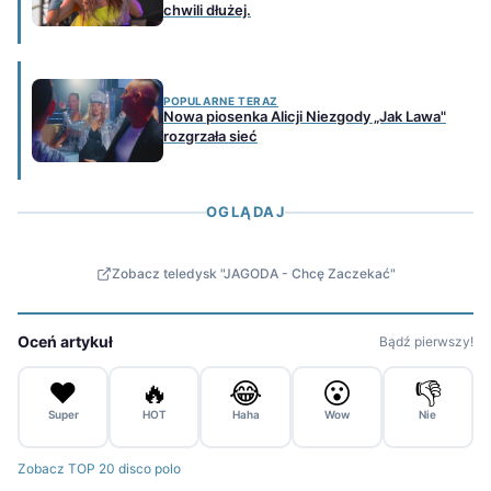
chwili dłużej.
POPULARNE TERAZ
Nowa piosenka Alicji Niezgody „Jak Lawa"
rozgrzała sieć
OGLĄDAJ
Zobacz teledysk "JAGODA - Chcę Zaczekać"
Oceń artykuł
Bądź pierwszy!
❤️
🔥
😂
😮
👎
Super
HOT
Haha
Wow
Nie
Zobacz TOP 20 disco polo