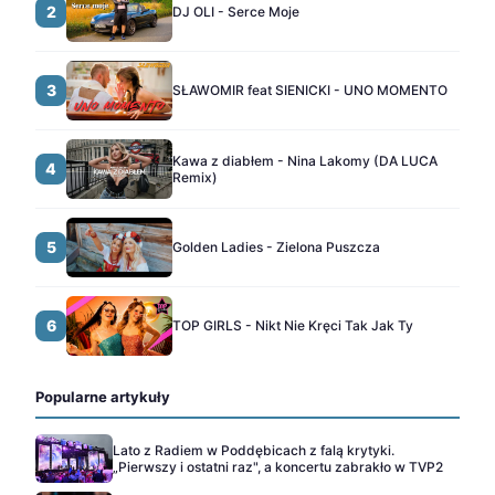
2
DJ OLI - Serce Moje
3
SŁAWOMIR feat SIENICKI - UNO MOMENTO
Kawa z diabłem - Nina Lakomy (DA LUCA
4
Remix)
5
Golden Ladies - Zielona Puszcza
6
TOP GIRLS - Nikt Nie Kręci Tak Jak Ty
Popularne artykuły
Lato z Radiem w Poddębicach z falą krytyki.
„Pierwszy i ostatni raz", a koncertu zabrakło w TVP2