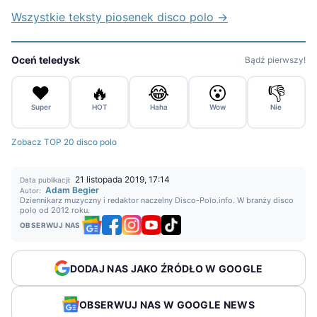
Wszystkie teksty piosenek disco polo →
Oceń teledysk
Bądź pierwszy!
❤️
🔥
😂
😮
👎
Super
HOT
Haha
Wow
Nie
Zobacz TOP 20 disco polo
21 listopada 2019, 17:14
Data publikacji:
Adam Begier
Autor:
Dziennikarz muzyczny i redaktor naczelny Disco-Polo.info. W branży disco
polo od 2012 roku.
OBSERWUJ NAS
DODAJ NAS JAKO ŹRÓDŁO W GOOGLE
OBSERWUJ NAS W GOOGLE NEWS