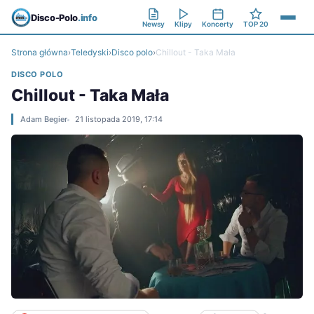
Disco-Polo
.info
Newsy
Klipy
Koncerty
TOP 20
Strona główna
›
Teledyski
›
Disco polo
›
Chillout - Taka Mała
DISCO POLO
Chillout - Taka Mała
Adam Begier
21 listopada 2019, 17:14