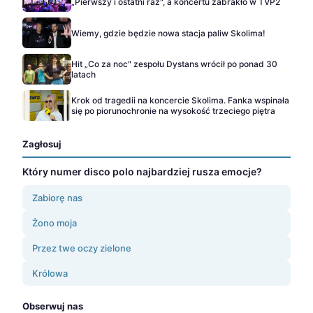
„Pierwszy i ostatni raz", a koncertu zabrakło w TVP2
Wiemy, gdzie będzie nowa stacja paliw Skolima!
Hit „Co za noc" zespołu Dystans wrócił po ponad 30
latach
Krok od tragedii na koncercie Skolima. Fanka wspinała
się po piorunochronie na wysokość trzeciego piętra
Zagłosuj
Który numer disco polo najbardziej rusza emocje?
Zabiorę nas
Żono moja
Przez twe oczy zielone
Królowa
Obserwuj nas