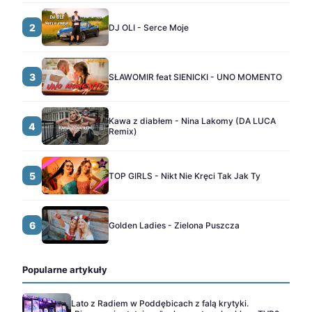
2
DJ OLI - Serce Moje
3
SŁAWOMIR feat SIENICKI - UNO MOMENTO
Kawa z diabłem - Nina Lakomy (DA LUCA
4
Remix)
5
TOP GIRLS - Nikt Nie Kręci Tak Jak Ty
6
Golden Ladies - Zielona Puszcza
Popularne artykuły
Lato z Radiem w Poddębicach z falą krytyki.