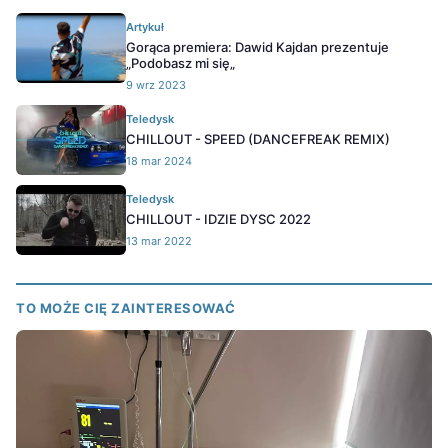
Artykuł
Gorąca premiera: Dawid Kajdan prezentuje
„Podobasz mi się„
9 wrz 2023
Teledysk
CHILLOUT - SPEED (DANCEFREAK REMIX)
18 mar 2024
Teledysk
CHILLOUT - IDZIE DYSC 2022
13 mar 2022
TO MOŻE CIĘ ZAINTERESOWAĆ