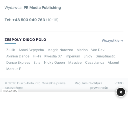
Wydawca:
PR Media Publishing
Tel: +48 503 949 763
(10-16)
ZESPOŁY DISCO POLO
Wszystkie →
Ziulik
Antoś Szprycha
Magda Narożna
Marioo
Van Davi
Avinion Dance
Hi-Fi
Kwestia 07
Imperium
Enjoy
Sumptuastic
Dance Express
Etna
Nicky Queen
Massive
Casablanca
Akcent
Markus P
© 2026 Disco-Polo.info. Wszelkie prawa
Regulamin
Polityka
RODO
zastrzeżone.
prywatności
×
REKLAMA