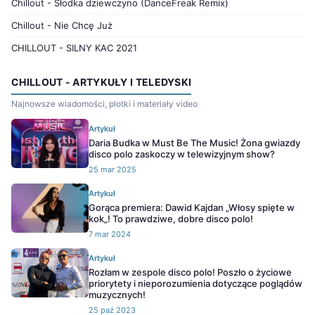
Chillout - Słodka dziewczyno (DanceFreak Remix)
Chillout - Nie Chcę Już
CHILLOUT - SILNY KAC 2021
CHILLOUT - ARTYKUŁY I TELEDYSKI
Najnowsze wiadomości, plotki i materiały video
Artykuł
Daria Budka w Must Be The Music! Żona gwiazdy
disco polo zaskoczy w telewizyjnym show?
25 mar 2025
Artykuł
Gorąca premiera: Dawid Kajdan „Włosy spięte w
kok„! To prawdziwe, dobre disco polo!
7 mar 2024
Artykuł
Rozłam w zespole disco polo! Poszło o życiowe
priorytety i nieporozumienia dotyczące poglądów
muzycznych!
25 paź 2023