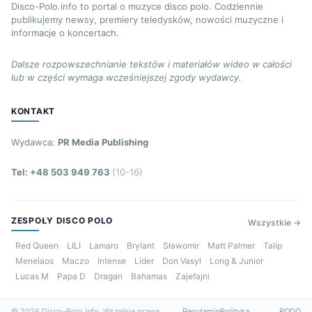
Disco-Polo.info to portal o muzyce disco polo. Codziennie
publikujemy newsy, premiery teledysków, nowości muzyczne i
informacje o koncertach.
Dalsze rozpowszechnianie tekstów i materiałów wideo w całości
lub w części wymaga wcześniejszej zgody wydawcy.
KONTAKT
Wydawca:
PR Media Publishing
Tel: +48 503 949 763
(10-16)
ZESPOŁY DISCO POLO
Wszystkie →
Red Queen
LILI
Lamaro
Brylant
Sławomir
Matt Palmer
Talip
Menelaos
Maczo
Intense
Lider
Don Vasyl
Long & Junior
Lucas M
Papa D
Dragan
Bahamas
Zajefajni
© 2026 Disco-Polo.info. Wszelkie prawa
Regulamin
Polityka
RODO