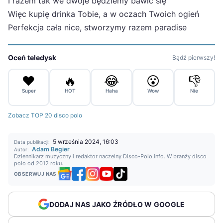
I razem tak we dwoje będziemy bawić się
Więc kupię drinka Tobie, a w oczach Twoich ogień
Perfekcja cała nice, stworzymy razem paradise
Oceń teledysk
Bądź pierwszy!
❤️
🔥
😂
😮
👎
Super
HOT
Haha
Wow
Nie
Zobacz TOP 20 disco polo
5 września 2024, 16:03
Data publikacji:
Adam Begier
Autor:
Dziennikarz muzyczny i redaktor naczelny Disco-Polo.info. W branży disco
polo od 2012 roku.
OBSERWUJ NAS
DODAJ NAS JAKO ŹRÓDŁO W GOOGLE