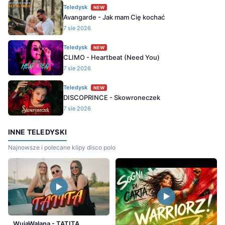
Teledysk
NEW
Avangarde - Jak mam Cię kochać
7 sie 2026
Teledysk
NEW
CLIMO - Heartbeat (Need You)
7 sie 2026
Teledysk
NEW
DISCOPRINCE - Skowroneczek
7 sie 2026
INNE TELEDYSKI
Najnowsze i polecane klipy disco polo
WujaWalana - TATITA