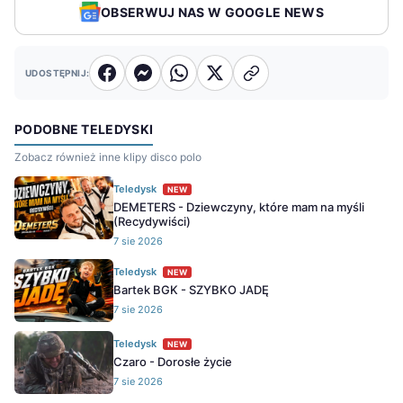
OBSERWUJ NAS W GOOGLE NEWS
UDOSTĘPNIJ:
PODOBNE TELEDYSKI
Zobacz również inne klipy disco polo
Teledysk
NEW
DEMETERS - Dziewczyny, które mam na myśli
(Recydywiści)
7 sie 2026
Teledysk
NEW
Bartek BGK - SZYBKO JADĘ
7 sie 2026
Teledysk
NEW
Czaro - Dorosłe życie
7 sie 2026