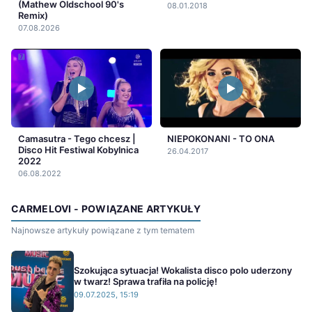
(Mathew Oldschool 90's
08.01.2018
Remix)
07.08.2026
Camasutra - Tego chcesz |
NIEPOKONANI - TO ONA
Disco Hit Festiwal Kobylnica
26.04.2017
2022
06.08.2022
CARMELOVI - POWIĄZANE ARTYKUŁY
Najnowsze artykuły powiązane z tym tematem
Szokująca sytuacja! Wokalista disco polo uderzony
w twarz! Sprawa trafiła na policję!
09.07.2025, 15:19