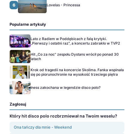
6
Lovelas - Princessa
Popularne artykuły
Lato z Radiem w Poddębicach z falą krytyki.
„Pierwszy i ostatni raz", a koncertu zabrakło w TVP2
Hit „Co za noc" zespołu Dystans wrócił po ponad 30
latach
Krok od tragedii na koncercie Skolima. Fanka wspinała
się po piorunochronie na wysokość trzeciego piętra
Iness zakochana w legendzie disco polo?
Zagłosuj
Który hit disco polo rozbrzmiewał na Twoim weselu?
Ona tańczy dla mnie - Weekend