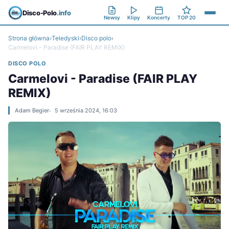
Disco-Polo
.info
Newsy
Klipy
Koncerty
TOP 20
Strona główna
›
Teledyski
›
Disco polo
›
Carmelovi - Paradise (FAIR PLAY REMIX)
DISCO POLO
Carmelovi - Paradise (FAIR PLAY
REMIX)
Adam Begier
5 września 2024, 16:03