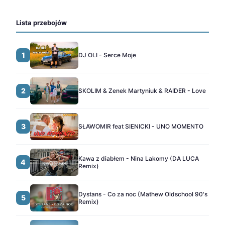
Lista przebojów
1
DJ OLI - Serce Moje
2
SKOLIM & Zenek Martyniuk & RAIDER - Love
3
SŁAWOMIR feat SIENICKI - UNO MOMENTO
Kawa z diabłem - Nina Lakomy (DA LUCA
4
Remix)
Dystans - Co za noc (Mathew Oldschool 90's
5
Remix)