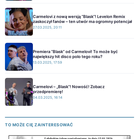
Carmelovi z nową wersją ”Blask”! Levelon Remix
zaskoczył fanów – ten utwór ma ogromny potencjał
27.03.2025, 20:11
Premiera ”Blask” od Carmelovi! To może być
największy hit disco polo tego roku?
13.03.2025, 17:59
Carmelovi – „Blask”! Nowość! Zobacz
przedpremierę!
04.03.2025, 16:14
TO MOŻE CIĘ ZAINTERESOWAĆ