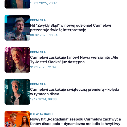
15.02.2025, 20:17
PREMIERA
Hit ”Zwykły Błąd” w nowej odsłonie! Carmelovi
prezentuje świeżą interpretację
08.02.2025, 16:34
PREMIERA
Carmelovi zaskakuje fanów! Nowa wersja hitu „Ale
Ty Jesteś Słodka” już dostępna
31.01.2025, 21:14
PREMIERA
Carmelovi zaskakuje świąteczną premierą – kolęda
w rytmach disco
19.12.2024, 09:33
O GWIAZDACH
Nowy hit „Rozgadana” zespołu Carmelovi zachwyca
fanów disco polo – dynamiczna melodia i chwytliwy