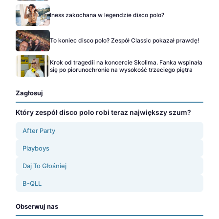
Iness zakochana w legendzie disco polo?
To koniec disco polo? Zespół Classic pokazał prawdę!
Krok od tragedii na koncercie Skolima. Fanka wspinała
się po piorunochronie na wysokość trzeciego piętra
Zagłosuj
Który zespół disco polo robi teraz największy szum?
After Party
Playboys
Daj To Głośniej
B-QLL
Obserwuj nas