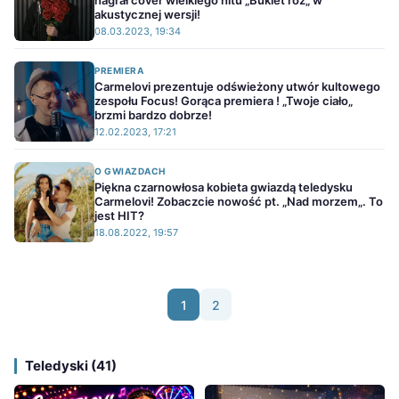
nagrał cover wielkiego hitu „Bukiet róż„ w
akustycznej wersji!
08.03.2023, 19:34
PREMIERA
Carmelovi prezentuje odświeżony utwór kultowego
zespołu Focus! Gorąca premiera ! „Twoje ciało„
brzmi bardzo dobrze!
12.02.2023, 17:21
O GWIAZDACH
Piękna czarnowłosa kobieta gwiazdą teledysku
Carmelovi! Zobaczcie nowość pt. „Nad morzem„. To
jest HIT?
18.08.2022, 19:57
1
2
Teledyski (41)