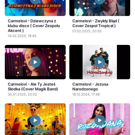
Carmelovi - Dziewczyna z
Carmelovi - Zwykły Błąd (
klubu disco ( Cover Zespołu
Cover Zespoł Tropical )
Akcent )
07.02.2025, 20:35
14.02.2025, 18:45
Carmelovi - Ale Ty Jesteś
Carmelovi - Jezusa
Słodka (Cover Magik Band)
Narodzonego
30.01.2025, 22:02
18.12.2024, 17:48