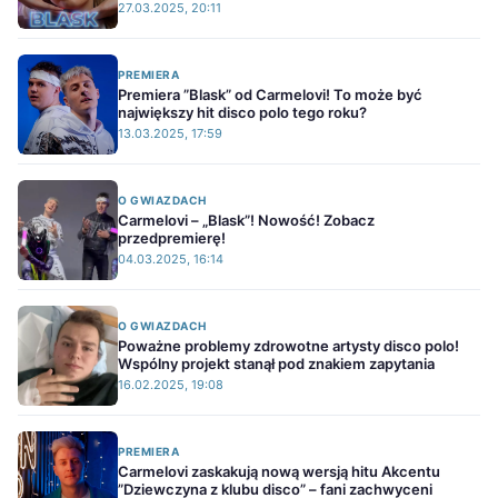
27.03.2025, 20:11
PREMIERA
Premiera ”Blask” od Carmelovi! To może być
największy hit disco polo tego roku?
13.03.2025, 17:59
O GWIAZDACH
Carmelovi – „Blask”! Nowość! Zobacz
przedpremierę!
04.03.2025, 16:14
O GWIAZDACH
Poważne problemy zdrowotne artysty disco polo!
Wspólny projekt stanął pod znakiem zapytania
16.02.2025, 19:08
PREMIERA
Carmelovi zaskakują nową wersją hitu Akcentu
”Dziewczyna z klubu disco” – fani zachwyceni