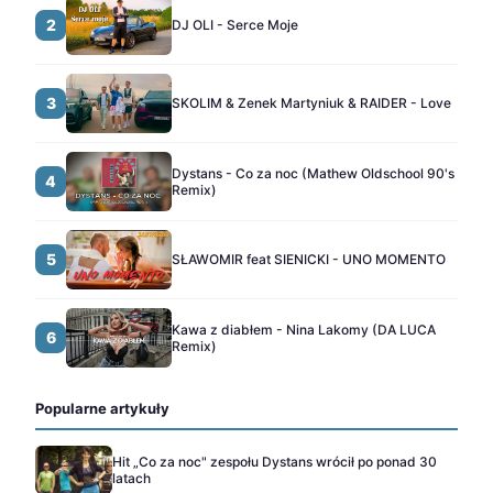
2
DJ OLI - Serce Moje
3
SKOLIM & Zenek Martyniuk & RAIDER - Love
Dystans - Co za noc (Mathew Oldschool 90's
4
Remix)
5
SŁAWOMIR feat SIENICKI - UNO MOMENTO
Kawa z diabłem - Nina Lakomy (DA LUCA
6
Remix)
Popularne artykuły
Hit „Co za noc" zespołu Dystans wrócił po ponad 30
latach