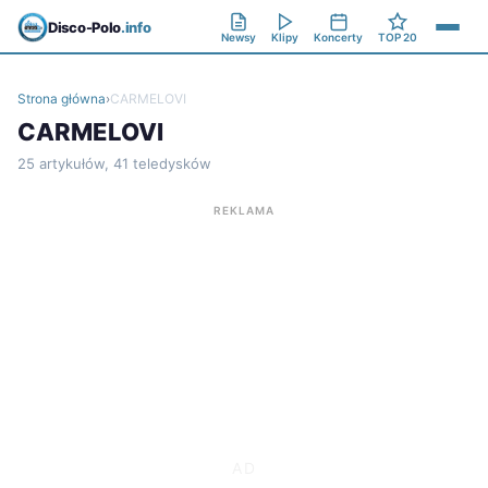
Disco-Polo
.info
Newsy
Klipy
Koncerty
TOP 20
Strona główna
›
CARMELOVI
CARMELOVI
25 artykułów, 41 teledysków
REKLAMA