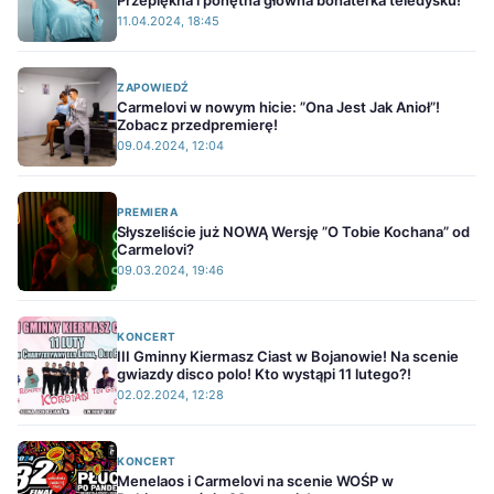
Przepiękna i ponętna główna bohaterka teledysku!
11.04.2024, 18:45
ZAPOWIEDŹ
Carmelovi w nowym hicie: ”Ona Jest Jak Anioł”!
Zobacz przedpremierę!
09.04.2024, 12:04
PREMIERA
Słyszeliście już NOWĄ Wersję ”O Tobie Kochana” od
Carmelovi?
09.03.2024, 19:46
KONCERT
III Gminny Kiermasz Ciast w Bojanowie! Na scenie
gwiazdy disco polo! Kto wystąpi 11 lutego?!
02.02.2024, 12:28
KONCERT
Menelaos i Carmelovi na scenie WOŚP w