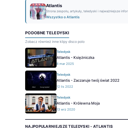
Atlantis
Strona zespołu, artykuły, teledyski i najważniejsze info
Wszystko o Atlantis
PODOBNE TELEDYSKI
Zobacz również inne klipy disco polo
Teledysk
Atlantis - Księżniczka
8 mar 2025
Teledysk
Atlantis - Zaczaruje twój świat 2022
12 lis 2022
Teledysk
Atlantis - Królewna Moja
13 wrz 2020
NAJPOPULARNIEJSZE TELEDYSKI - ATLANTIS