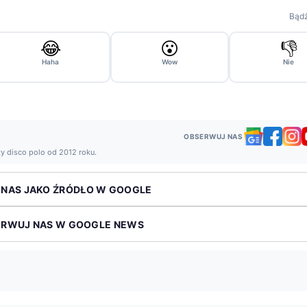
Bądź
😂
😮
👎
Haha
Wow
Nie
OBSERWUJ NAS
ży disco polo od 2012 roku.
 NAS JAKO ŹRÓDŁO W GOOGLE
ERWUJ NAS W GOOGLE NEWS