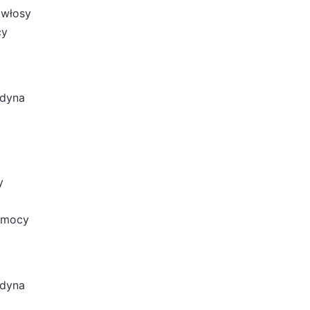
 włosy
cy
edyna
y
j mocy
edyna