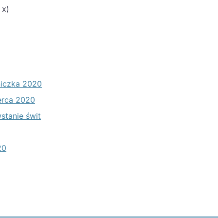
 x)
s
żniczka 2020
serca 2020
wstanie świt
20