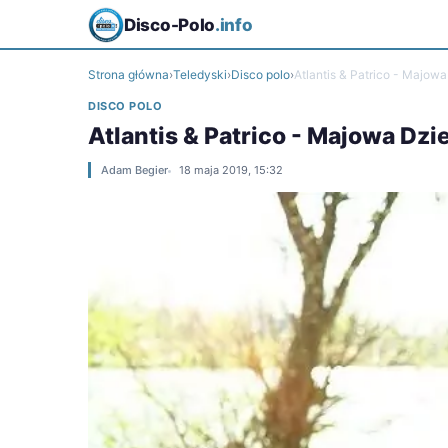
Disco-Polo
.info
Strona główna
›
Teledyski
›
Disco polo
›
Atlantis & Patrico - Majo
DISCO POLO
Atlantis & Patrico - Majowa Dz
Adam Begier
18 maja 2019, 15:32