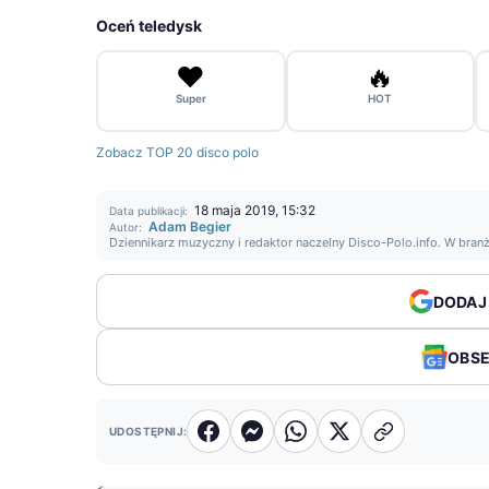
Oceń teledysk
❤️
🔥
Super
HOT
Zobacz TOP 20 disco polo
18 maja 2019, 15:32
Data publikacji:
Adam Begier
Autor:
Dziennikarz muzyczny i redaktor naczelny Disco-Polo.info. W bran
DODAJ
OBS
UDOSTĘPNIJ: