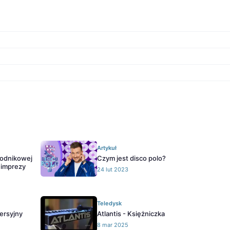
Artykuł
hodnikowej
Czym jest disco polo?
 imprezy
24 lut 2023
Teledysk
wersyjny
Atlantis - Księżniczka
8 mar 2025