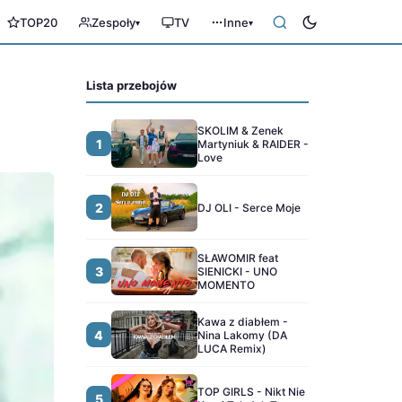
TOP20
Zespoły
TV
Inne
▾
▾
Lista przebojów
SKOLIM & Zenek
1
Martyniuk & RAIDER -
Love
2
DJ OLI - Serce Moje
SŁAWOMIR feat
3
SIENICKI - UNO
MOMENTO
Kawa z diabłem -
4
Nina Lakomy (DA
LUCA Remix)
TOP GIRLS - Nikt Nie
5