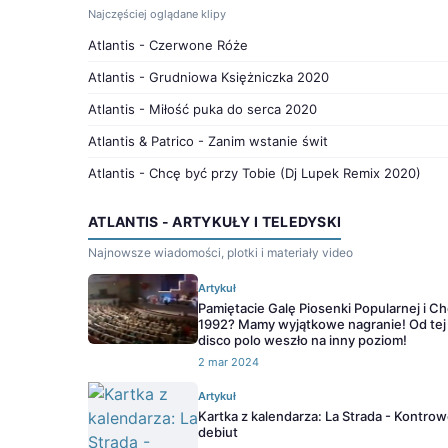
Najczęściej oglądane klipy
Atlantis - Czerwone Róże
Atlantis - Grudniowa Księżniczka 2020
Atlantis - Miłość puka do serca 2020
Atlantis & Patrico - Zanim wstanie świt
Atlantis - Chcę być przy Tobie (Dj Lupek Remix 2020)
ATLANTIS - ARTYKUŁY I TELEDYSKI
Najnowsze wiadomości, plotki i materiały video
Artykuł
Pamiętacie Galę Piosenki Popularnej i C
1992? Mamy wyjątkowe nagranie! Od tej
disco polo weszło na inny poziom!
2 mar 2024
Artykuł
Kartka z kalendarza: La Strada - Kontro
debiut