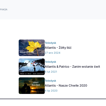
rmacje.
Teledysk
Atlantis - Żółty liść
27 wrz 2024
Teledysk
Atlantis & Patrico - Zanim wstanie świt
6 lut 2021
Teledysk
Atlantis - Nasze Chwile 2020
4 lip 2020