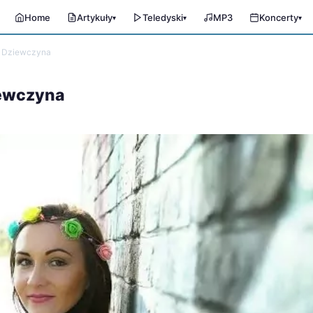
Home
Artykuły
Teledyski
MP3
Koncerty
▾
▾
▾
wa Dziewczyna
iewczyna