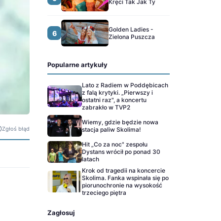
Kręci Tak Jak Ty
Golden Ladies -
6
Zielona Puszcza
Popularne artykuły
Lato z Radiem w Poddębicach
z falą krytyki. „Pierwszy i
ostatni raz", a koncertu
zabrakło w TVP2
Wiemy, gdzie będzie nowa
Zgłoś błąd
stacja paliw Skolima!
Hit „Co za noc" zespołu
Dystans wrócił po ponad 30
latach
Krok od tragedii na koncercie
Skolima. Fanka wspinała się po
piorunochronie na wysokość
trzeciego piętra
Zagłosuj