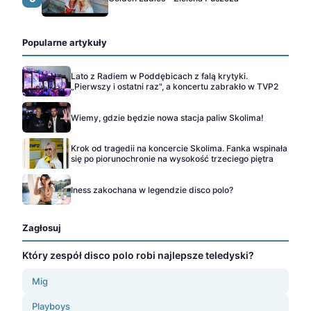
Popularne artykuły
Lato z Radiem w Poddębicach z falą krytyki.
„Pierwszy i ostatni raz", a koncertu zabrakło w TVP2
Wiemy, gdzie będzie nowa stacja paliw Skolima!
Krok od tragedii na koncercie Skolima. Fanka wspinała
się po piorunochronie na wysokość trzeciego piętra
Iness zakochana w legendzie disco polo?
Zagłosuj
Który zespół disco polo robi najlepsze teledyski?
Mig
Playboys