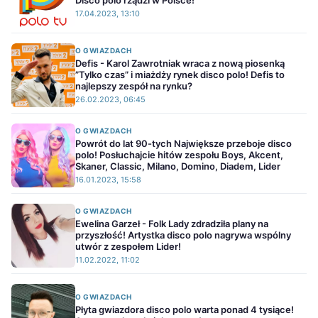
Disco polo rządzi w Polsce!
17.04.2023, 13:10
O GWIAZDACH
Defis - Karol Zawrotniak wraca z nową piosenką
”Tylko czas” i miażdży rynek disco polo! Defis to
najlepszy zespół na rynku?
26.02.2023, 06:45
O GWIAZDACH
Powrót do lat 90-tych Największe przeboje disco
polo! Posłuchajcie hitów zespołu Boys, Akcent,
Skaner, Classic, Milano, Domino, Diadem, Lider
16.01.2023, 15:58
O GWIAZDACH
Ewelina Garzeł - Folk Lady zdradziła plany na
przyszłość! Artystka disco polo nagrywa wspólny
utwór z zespołem Lider!
11.02.2022, 11:02
O GWIAZDACH
Płyta gwiazdora disco polo warta ponad 4 tysiące!