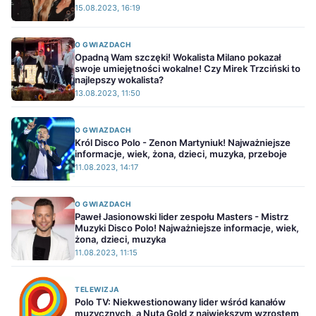
15.08.2023, 16:19
O GWIAZDACH
Opadną Wam szczęki! Wokalista Milano pokazał
swoje umiejętności wokalne! Czy Mirek Trzciński to
najlepszy wokalista?
13.08.2023, 11:50
O GWIAZDACH
Król Disco Polo - Zenon Martyniuk! Najważniejsze
informacje, wiek, żona, dzieci, muzyka, przeboje
11.08.2023, 14:17
O GWIAZDACH
Paweł Jasionowski lider zespołu Masters - Mistrz
Muzyki Disco Polo! Najważniejsze informacje, wiek,
żona, dzieci, muzyka
11.08.2023, 11:15
TELEWIZJA
Polo TV: Niekwestionowany lider wśród kanałów
muzycznych, a Nuta Gold z największym wzrostem