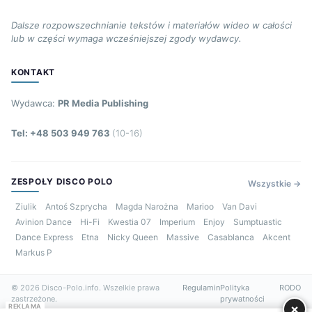
Dalsze rozpowszechnianie tekstów i materiałów wideo w całości
lub w części wymaga wcześniejszej zgody wydawcy.
KONTAKT
Wydawca:
PR Media Publishing
Tel: +48 503 949 763
(10-16)
ZESPOŁY DISCO POLO
Wszystkie →
Ziulik
Antoś Szprycha
Magda Narożna
Marioo
Van Davi
Avinion Dance
Hi-Fi
Kwestia 07
Imperium
Enjoy
Sumptuastic
Dance Express
Etna
Nicky Queen
Massive
Casablanca
Akcent
Markus P
© 2026 Disco-Polo.info. Wszelkie prawa
Regulamin
Polityka
RODO
zastrzeżone.
prywatności
×
REKLAMA