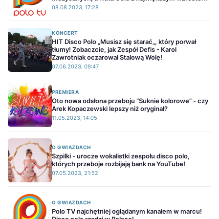
08.08.2023, 17:28
KONCERT
HIT Disco Polo „Musisz się starać„, który porwał
tłumy! Zobaczcie, jak Zespół Defis - Karol
Zawrotniak oczarował Stalową Wolę!
07.06.2023, 09:47
PREMIERA
Oto nowa odsłona przeboju ”Suknie kolorowe” - czy
Arek Kopaczewski lepszy niż oryginał?
11.05.2023, 14:05
O GWIAZDACH
Szpilki - urocze wokalistki zespołu disco polo,
których przeboje rozbijają bank na YouTube!
07.05.2023, 21:52
O GWIAZDACH
Polo TV najchętniej oglądanym kanałem w marcu!