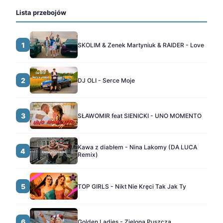
Lista przebojów
1
SKOLIM & Zenek Martyniuk & RAIDER - Love
2
DJ OLI - Serce Moje
3
SŁAWOMIR feat SIENICKI - UNO MOMENTO
Kawa z diabłem - Nina Lakomy (DA LUCA
4
Remix)
5
TOP GIRLS - Nikt Nie Kręci Tak Jak Ty
6
Golden Ladies - Zielona Puszcza