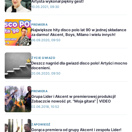
Artysta wykonał piękny gest!
10.05.2021, 09:30
PREMIERA
Największe hity disco polo lat 90 w jednej składance
za darmo! Akcent, Boys, Milano i wielu innych!
06.09.2020, 09:50
ŻYCIE GWIAZD
Deszcz nagród dla gwiazd disco polo! Artyści mocno
docenieni.
20.06.2020, 09:50
PREMIERA
Grupa Lider i Akcent w premierowej produkcji!
Zobaczcie nowość pt. "Moja gitara" | VIDEO
02.06.2018, 10:52
ZAPOWIEDŹ
Gorąca premiera od grupy Akcent i zespołu Lider!