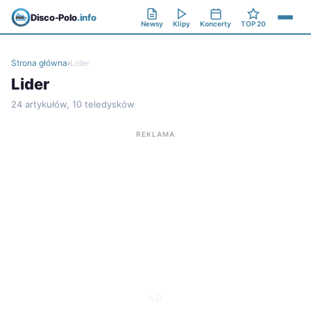
Disco-Polo
.info
Newsy
Klipy
Koncerty
TOP 20
Strona główna
›
Lider
Lider
24 artykułów, 10 teledysków
REKLAMA