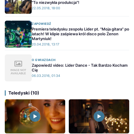
"To niezwykła produkcja"!
22.05.2018, 18:00
ZAPOWIEDŹ
Premiera teledysku zespołu Lider pt. "Moja gitara" po
latach! W klipie zaśpiewa król disco polo Zenon
Martyniuk!
20.04.2018, 13:17
O GWIAZDACH
Zapowiedź video: Lider Dance - Tak Bardzo Kocham
Cię
06.03.2016, 01:34
Teledyski (10)