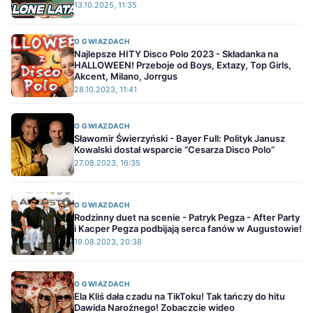
13.10.2025, 11:35
O GWIAZDACH
Najlepsze HITY Disco Polo 2023 - Składanka na
HALLOWEEN! Przeboje od Boys, Extazy, Top Girls,
Akcent, Milano, Jorrgus
28.10.2023, 11:41
O GWIAZDACH
Sławomir Świerzyński - Bayer Full: Polityk Janusz
Kowalski dostał wsparcie ”Cesarza Disco Polo”
27.08.2023, 16:35
O GWIAZDACH
Rodzinny duet na scenie - Patryk Pegza - After Party
i Kacper Pegza podbijają serca fanów w Augustowie!
19.08.2023, 20:38
O GWIAZDACH
Ela Kliś dała czadu na TikToku! Tak tańczy do hitu
Dawida Narożnego! Zobaczcie wideo