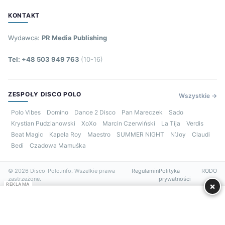
KONTAKT
Wydawca:
PR Media Publishing
Tel: +48 503 949 763
(10-16)
ZESPOŁY DISCO POLO
Wszystkie →
Polo Vibes
Domino
Dance 2 Disco
Pan Mareczek
Sado
Krystian Pudzianowski
XoXo
Marcin Czerwiński
La Tija
Verdis
Beat Magic
Kapela Roy
Maestro
SUMMER NIGHT
N’Joy
Claudi
Bedi
Czadowa Mamuśka
© 2026 Disco-Polo.info. Wszelkie prawa
Regulamin
Polityka
RODO
zastrzeżone.
prywatności
×
REKLAMA