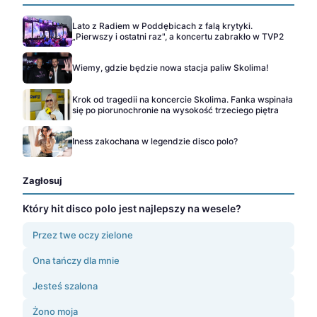
Lato z Radiem w Poddębicach z falą krytyki.
„Pierwszy i ostatni raz", a koncertu zabrakło w TVP2
Wiemy, gdzie będzie nowa stacja paliw Skolima!
Krok od tragedii na koncercie Skolima. Fanka wspinała
się po piorunochronie na wysokość trzeciego piętra
Iness zakochana w legendzie disco polo?
Zagłosuj
Który hit disco polo jest najlepszy na wesele?
Przez twe oczy zielone
Ona tańczy dla mnie
Jesteś szalona
Żono moja