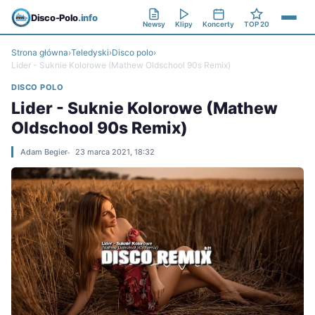
Disco-Polo
.info
Newsy
Klipy
Koncerty
TOP 20
Strona główna
›
Teledyski
›
Disco polo
›
Lider - Suknie Kolorowe (Mathew Oldschool 90s Remix)
DISCO POLO
Lider - Suknie Kolorowe (Mathew
Oldschool 90s Remix)
Adam Begier
23 marca 2021, 18:32