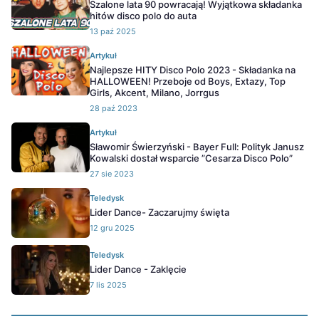
Szalone lata 90 powracają! Wyjątkowa składanka
hitów disco polo do auta
13 paź 2025
Artykuł
Najlepsze HITY Disco Polo 2023 - Składanka na
HALLOWEEN! Przeboje od Boys, Extazy, Top
Girls, Akcent, Milano, Jorrgus
28 paź 2023
Artykuł
Sławomir Świerzyński - Bayer Full: Polityk Janusz
Kowalski dostał wsparcie ”Cesarza Disco Polo”
27 sie 2023
Teledysk
Lider Dance- Zaczarujmy święta
12 gru 2025
Teledysk
Lider Dance - Zaklęcie
7 lis 2025