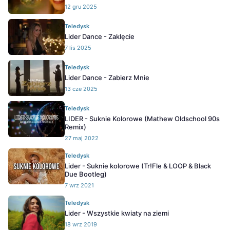
12 gru 2025
Teledysk
Lider Dance - Zaklęcie
7 lis 2025
Teledysk
Lider Dance - Zabierz Mnie
13 cze 2025
Teledysk
LIDER - Suknie Kolorowe (Mathew Oldschool 90s
Remix)
27 maj 2022
Teledysk
Lider - Suknie kolorowe (Tr!Fle & LOOP & Black
Due Bootleg)
7 wrz 2021
Teledysk
Lider - Wszystkie kwiaty na ziemi
18 wrz 2019