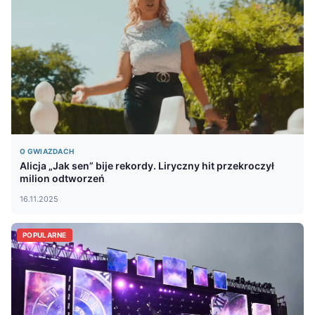
O GWIAZDACH
Alicja „Jak sen” bije rekordy. Liryczny hit przekroczył
milion odtworzeń
16.11.2025
POPULARNE