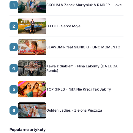
1
SKOLIM & Zenek Martyniuk & RAIDER - Love
2
DJ OLI - Serce Moje
3
SŁAWOMIR feat SIENICKI - UNO MOMENTO
Kawa z diabłem - Nina Lakomy (DA LUCA
4
Remix)
5
TOP GIRLS - Nikt Nie Kręci Tak Jak Ty
6
Golden Ladies - Zielona Puszcza
Popularne artykuły