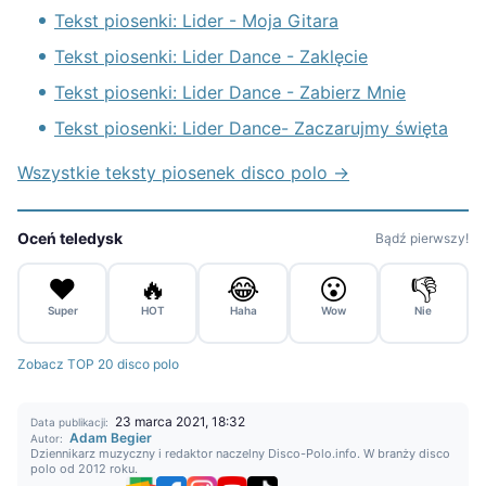
Tekst piosenki: Lider - Moja Gitara
Tekst piosenki: Lider Dance - Zaklęcie
Tekst piosenki: Lider Dance - Zabierz Mnie
Tekst piosenki: Lider Dance- Zaczarujmy święta
Wszystkie teksty piosenek disco polo →
Oceń teledysk
Bądź pierwszy!
❤️
🔥
😂
😮
👎
Super
HOT
Haha
Wow
Nie
Zobacz TOP 20 disco polo
23 marca 2021, 18:32
Data publikacji:
Adam Begier
Autor:
Dziennikarz muzyczny i redaktor naczelny Disco-Polo.info. W branży disco
polo od 2012 roku.