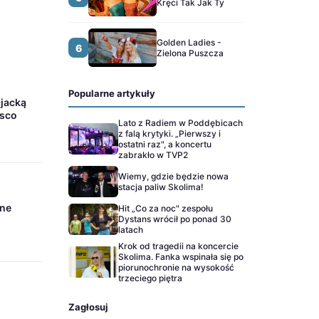
Kręci Tak Jak Ty
Golden Ladies -
6
Zielona Puszcza
Popularne artykuły
cjacką
isco
Lato z Radiem w Poddębicach
z falą krytyki. „Pierwszy i
ostatni raz", a koncertu
zabrakło w TVP2
Wiemy, gdzie będzie nowa
stacja paliw Skolima!
zne
Hit „Co za noc" zespołu
Dystans wrócił po ponad 30
latach
Krok od tragedii na koncercie
Skolima. Fanka wspinała się po
piorunochronie na wysokość
trzeciego piętra
Zagłosuj