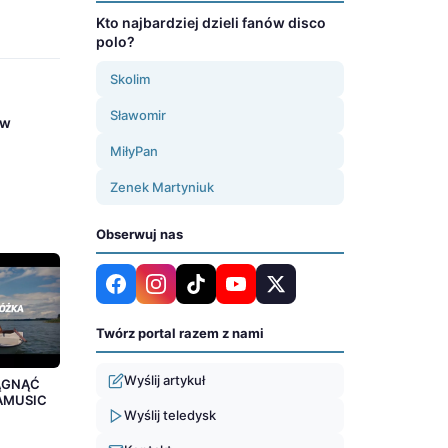
Kto najbardziej dzieli fanów disco
polo?
Skolim
Sławomir
 w
MiłyPan
Zenek Martyniuk
Obserwuj nas
Twórz portal razem z nami
Wyślij artykuł
IĄGNĄĆ
AMUSIC
Wyślij teledysk