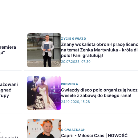
ŻYCIE GWIAZD
Znany wokalista obronił pracę licen
Premiera
na temat Zenka Martyniuka - króla d
si”
polo! Fani gratulują!
20.07.2023, 07:30
gażowani
PREMIERA
ągnąć
Gwiazdy disco polo organizują huc
rupy
wesele z zabawą do białego rana!
24.10.2020, 15:28
O GWIAZDACH
y
Caprii - Miłości Czas | NOWOŚĆ