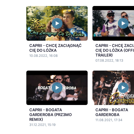
CAPRII - CHCĘ ZACIĄGNĄĆ
CAPRII - CHCĘ ZA
CIĘ DO ŁÓŻKA
CIĘ DO ŁÓŻKA (OFF
TRAILER)
10.08.2022, 16:08
07.08.2022, 18:13
CAPRII - BOGATA
CAPRII - BOGATA
GARDEROBA (PRZ3MO
GARDEROBA
REMIX)
11.08.2021, 17:34
31.12.2021, 15:19