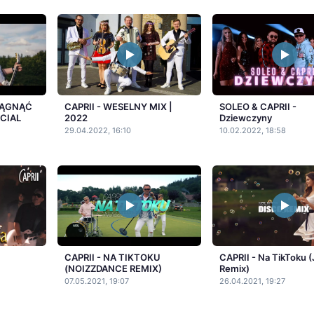
CIĄGNĄĆ
CAPRII - WESELNY MIX |
SOLEO & CAPRII -
ICIAL
2022
Dziewczyny
29.04.2022, 16:10
10.02.2022, 18:58
CAPRII - NA TIKTOKU
CAPRII - Na TikToku (
(NOIZZDANCE REMIX)
Remix)
07.05.2021, 19:07
26.04.2021, 19:27