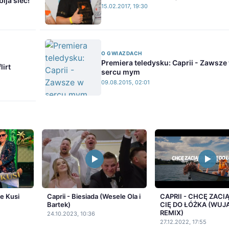
ija sieć!
15.02.2017, 19:30
O GWIAZDACH
Premiera teledysku: Caprii - Zawsze
lirt
sercu mym
09.08.2015, 02:01
e Kusi
Caprii - Biesiada (Wesele Ola i
CAPRII - CHCĘ ZAC
Bartek)
CIĘ DO ŁÓŻKA (WUJ
REMIX)
24.10.2023, 10:36
27.12.2022, 17:55