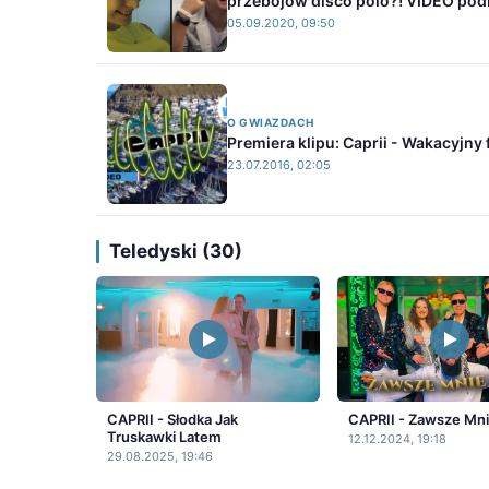
przebojów disco polo?! VIDEO podb
05.09.2020, 09:50
O GWIAZDACH
Premiera klipu: Caprii - Wakacyjny f
23.07.2016, 02:05
Teledyski (30)
CAPRII - Słodka Jak
CAPRII - Zawsze Mni
Truskawki Latem
12.12.2024, 19:18
29.08.2025, 19:46