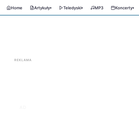
Home
Artykuły
Teledyski
MP3
Koncerty
▾
▾
▾
REKLAMA