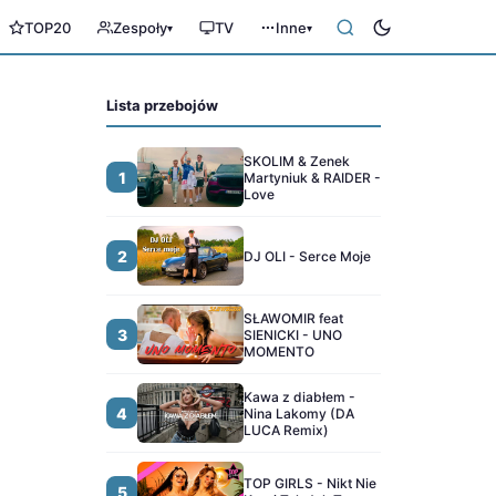
TOP20
Zespoły
TV
Inne
▾
▾
Lista przebojów
SKOLIM & Zenek
1
Martyniuk & RAIDER -
Love
2
DJ OLI - Serce Moje
SŁAWOMIR feat
3
SIENICKI - UNO
MOMENTO
Kawa z diabłem -
4
Nina Lakomy (DA
LUCA Remix)
TOP GIRLS - Nikt Nie
5