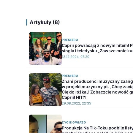
Artykuły (8)
PREMIERA
Caprii powracają z nowym hitem! 
singla i teledysku „Zawsze mnie ku
13.12.2024, 07:20
PREMIERA
Znani producenci muzyczny zaan
w projekt muzyczny pt. „Chcę zaci
Cię do łóżka„! Zobaczcie nowość g
Caprii! HIT?!
29.08.2022, 22:35
ŻYCIE GWIAZD
Produkcja Na Tik-Toku podbije list