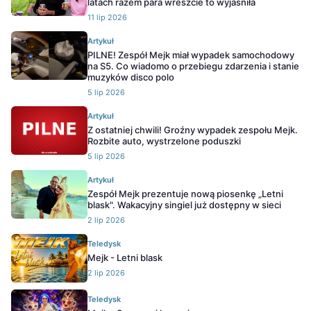
latach razem para wreszcie to wyjaśniła
11 lip 2026
Artykuł
PILNE! Zespół Mejk miał wypadek samochodowy
na S5. Co wiadomo o przebiegu zdarzenia i stanie
muzyków disco polo
5 lip 2026
Artykuł
Z ostatniej chwili! Groźny wypadek zespołu Mejk.
Rozbite auto, wystrzelone poduszki
5 lip 2026
Artykuł
Zespół Mejk prezentuje nową piosenkę „Letni
blask". Wakacyjny singiel już dostępny w sieci
2 lip 2026
Teledysk
Mejk - Letni blask
2 lip 2026
Teledysk