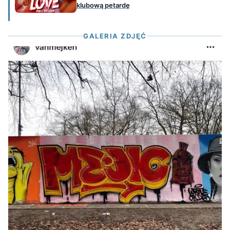
klubową petardę
GALERIA ZDJĘĆ