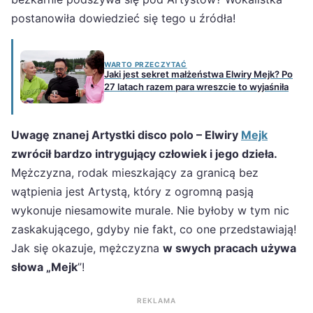
postanowiła dowiedzieć się tego u źródła!
WARTO PRZECZYTAĆ
Jaki jest sekret małżeństwa Elwiry Mejk? Po
27 latach razem para wreszcie to wyjaśniła
Uwagę znanej Artystki disco polo – Elwiry
Mejk
zwrócił bardzo intrygujący człowiek i jego dzieła.
Mężczyzna, rodak mieszkający za granicą bez
wątpienia jest Artystą, który z ogromną pasją
wykonuje niesamowite murale. Nie byłoby w tym nic
zaskakującego, gdyby nie fakt, co one przedstawiają!
Jak się okazuje, mężczyzna
w swych pracach używa
słowa „Mejk
”!
REKLAMA