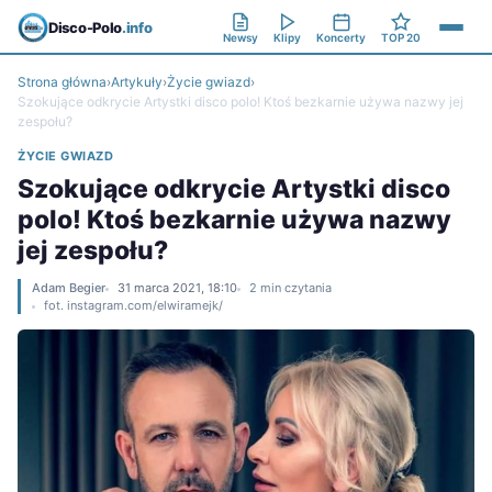
Disco-Polo
.info
Newsy
Klipy
Koncerty
TOP 20
Strona główna
›
Artykuły
›
Życie gwiazd
›
Szokujące odkrycie Artystki disco polo! Ktoś bezkarnie używa nazwy jej
zespołu?
ŻYCIE GWIAZD
Szokujące odkrycie Artystki disco
polo! Ktoś bezkarnie używa nazwy
jej zespołu?
Adam Begier
31 marca 2021, 18:10
2 min czytania
fot. instagram.com/elwiramejk/