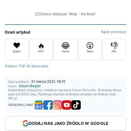
Zobacz teledysk "Mejk - Na Boso"
Oceń artykuł
Bądź pierwszy!
❤️
🔥
😂
😮
👎
Super
HOT
Haha
Wow
Nie
Zobacz TOP 20 disco polo
31 marca 2021, 18:10
Data publikacji:
Adam Begier
Autor:
Dziennikarz muzyczny i redaktor naczelny Disco-Polo.info. W branży disco
polo od 2012 roku. Publikuje również wybranie artykuły na Onet.pl oraz
WP.pl
OBSERWUJ NAS
DODAJ NAS JAKO ŹRÓDŁO W GOOGLE