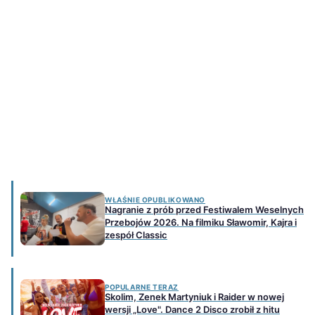
WŁAŚNIE OPUBLIKOWANO
Nagranie z prób przed Festiwalem Weselnych
Przebojów 2026. Na filmiku Sławomir, Kajra i
zespół Classic
POPULARNE TERAZ
Skolim, Zenek Martyniuk i Raider w nowej
wersji „Love". Dance 2 Disco zrobił z hitu