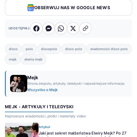
OBSERWUJ NAS W GOOGLE NEWS
UDOSTĘPNIJ:
disco
polo
discopolo
disco polo
wiadomości disco polo
mejk
elwira mejk
Mejk
Strona zespołu, artykuły, teledyski i najważniejsze informacje.
Wszystko o Mejk
MEJK - ARTYKUŁY I TELEDYSKI
Najnowsze wiadomości, plotki i materiały video
Artykuł
Jaki jest sekret małżeństwa Elwiry Mejk? Po 27