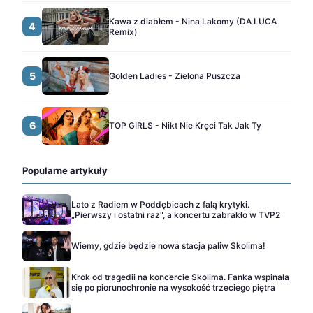
Kawa z diabłem - Nina Lakomy (DA LUCA
4
Remix)
5
Golden Ladies - Zielona Puszcza
6
TOP GIRLS - Nikt Nie Kręci Tak Jak Ty
Popularne artykuły
Lato z Radiem w Poddębicach z falą krytyki.
„Pierwszy i ostatni raz", a koncertu zabrakło w TVP2
Wiemy, gdzie będzie nowa stacja paliw Skolima!
Krok od tragedii na koncercie Skolima. Fanka wspinała
się po piorunochronie na wysokość trzeciego piętra