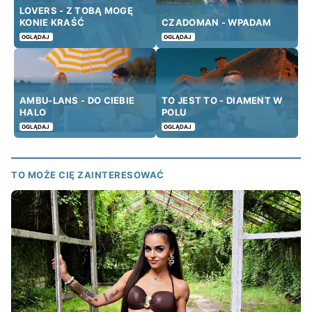
LOVERS - Z TOBĄ MOGĘ
KONIE KRAŚĆ
CZADOMAN - WPADAM
OGLĄDAJ
OGLĄDAJ
AMBU-LANS - DO CIEBIE
TO JEST TO - DIAMENT W
HALO
POLU
OGLĄDAJ
OGLĄDAJ
TO MOŻE CIĘ ZAINTERESOWAĆ