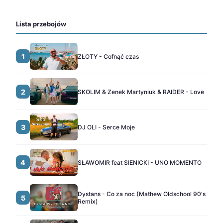
Lista przebojów
1
ZŁOTY - Cofnąć czas
2
SKOLIM & Zenek Martyniuk & RAIDER - Love
3
DJ OLI - Serce Moje
4
SŁAWOMIR feat SIENICKI - UNO MOMENTO
Dystans - Co za noc (Mathew Oldschool 90's
5
Remix)