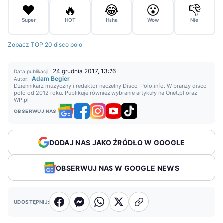
❤️
🔥
😂
😮
👎
Super
HOT
Haha
Wow
Nie
Zobacz TOP 20 disco polo
24 grudnia 2017, 13:26
Data publikacji:
Adam Begier
Autor:
Dziennikarz muzyczny i redaktor naczelny Disco-Polo.info. W branży disco
polo od 2012 roku. Publikuje również wybranie artykuły na Onet.pl oraz
WP.pl
OBSERWUJ NAS
DODAJ NAS JAKO ŹRÓDŁO W GOOGLE
OBSERWUJ NAS W GOOGLE NEWS
UDOSTĘPNIJ: