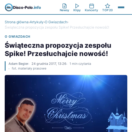
Disco-Polo
.info
Newsy
Klipy
Koncerty
TOP 20
Strona główna
›
Artykuły
›
O Gwiazdach
›
Świąteczna propozycja zespołu Spike! Przesłuchajcie nowość!
O GWIAZDACH
Świąteczna propozycja zespołu
Spike! Przesłuchajcie nowość!
Adam Begier
24 grudnia 2017, 13:26
1 min czytania
fot. materiały prasowe