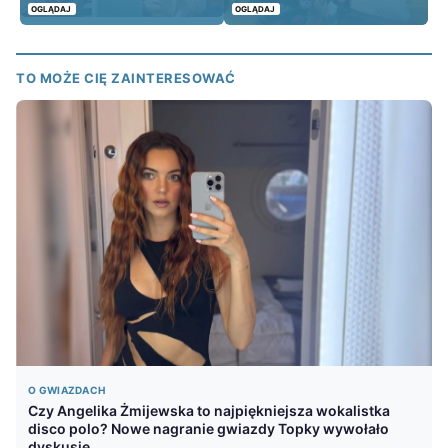
OGLĄDAJ
OGLĄDAJ
TO MOŻE CIĘ ZAINTERESOWAĆ
O GWIAZDACH
Czy Angelika Żmijewska to najpiękniejsza wokalistka
disco polo? Nowe nagranie gwiazdy Topky wywołało
dyskusję