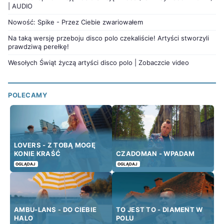
| AUDIO
Nowość: Spike - Przez Ciebie zwariowałem
Na taką wersję przeboju disco polo czekaliście! Artyści stworzyli
prawdziwą perełkę!
Wesołych Świąt życzą artyści disco polo | Zobaczcie video
POLECAMY
LOVERS - Z TOBĄ MOGĘ
KONIE KRAŚĆ
CZADOMAN - WPADAM
OGLĄDAJ
OGLĄDAJ
AMBU-LANS - DO CIEBIE
TO JEST TO - DIAMENT W
HALO
POLU