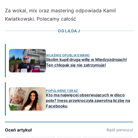
Za wokal, mix oraz mastering odpowiada Kamil
Kwiatkowski. Polecamy całość
OGLĄDAJ
WŁAŚNIE OPUBLIKOWANO
Skolim kupił drugą willę w Międzyzdrojach!
Ten chłopak się nie zatrzymuje!
POPULARNE TERAZ
Kto ma najwięcej obserwujących w disco
polo? Iness przekroczyła zawrotną liczbę na
Facebooku
Oceń artykuł
Bądź pierwszy!