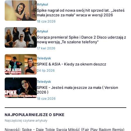
Artykuł
Spike nagrał od nowa swój hit sprzed lat. „Jesteś
mała jeszcze za mała" wraca w wersji 2026
18 cze 2026
Artykuł
Gorąca premiera! Spike i Dance 2 Disco uderzają z
nową wersją „Te szalone telefony"
17 kwi 2026
Teledysk
SPIKE & ASIA - Kiedy za oknem deszcz
24 lip 2026
Teledysk
SPIKE - Jesteś mała jeszcze za mała ( Version
2026 )
18 cze 2026
NAJPOPULARNIEJSZE O SPIKE
Najczęściej czytane artykuły
Nowość: Spike - Daję Tobie Swoją Miłość (Fair Play Radom Remix)