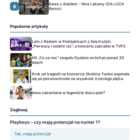
Kawa z diabłem - Nina Lakomy (DA LUCA
6
Remix)
Popularne artykuły
Lato z Radiem w Poddębicach z falą krytyki.
„Pierwszy i ostatni raz", a koncertu zabrakło w TVP2
Hit „Co za noc" zespołu Dystans wrócił po ponad 30
latach
Krok od tragedii na koncercie Skolima. Fanka wspinała
się po piorunochronie na wysokość trzeciego piętra
Iness zakochana w legendzie disco polo?
Zagłosuj
Playboys – czy mają potencjał na numer 1?
Tak, mają potencjał