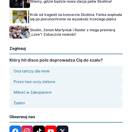
Wiemy, gdzie będzie nowa stacja paliw Skolima!
Krok od tragedii na koncercie Skolima. Fanka wspinała
się po piorunochronie na wysokość trzeciego piętra
Skolim, Zenon Martyniuk i Raider z mega premierą
„Love"! Zobaczcie nowość!
Zagłosuj
Który hit disco polo doprowadza Cię do szału?
Ona tańczy dla mnie
Przez twe oczy zielone
Miłość w Zakopanem
Żaden
Obserwuj nas