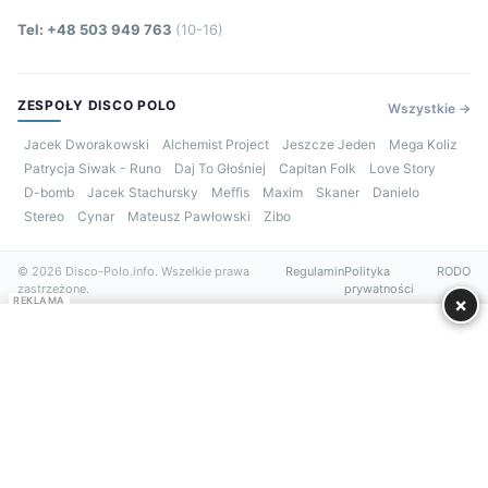
Tel: +48 503 949 763
(10-16)
ZESPOŁY DISCO POLO
Wszystkie →
Jacek Dworakowski
Alchemist Project
Jeszcze Jeden
Mega Koliz
Patrycja Siwak - Runo
Daj To Głośniej
Capitan Folk
Love Story
D-bomb
Jacek Stachursky
Meffis
Maxim
Skaner
Danielo
Stereo
Cynar
Mateusz Pawłowski
Zibo
© 2026 Disco-Polo.info. Wszelkie prawa
Regulamin
Polityka
RODO
zastrzeżone.
prywatności
×
REKLAMA