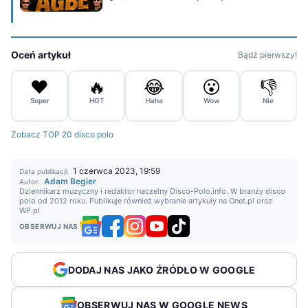
Oceń artykuł
Bądź pierwszy!
❤️
🔥
😂
😮
👎
Super
HOT
Haha
Wow
Nie
Zobacz TOP 20 disco polo
1 czerwca 2023, 19:59
Data publikacji:
Adam Begier
Autor:
Dziennikarz muzyczny i redaktor naczelny Disco-Polo.info. W branży disco
polo od 2012 roku. Publikuje również wybranie artykuły na Onet.pl oraz
WP.pl
OBSERWUJ NAS
DODAJ NAS JAKO ŹRÓDŁO W GOOGLE
OBSERWUJ NAS W GOOGLE NEWS