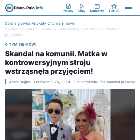
Disco-Polo
.info
Newsy
Klipy
Koncerty
TOP 20
Strona główna
›
Artykuły
›
O tym się mówi
›
Skandal na komunii. Matka w kontrowersyjnym stroju wstrząsnęła
przyjęciem!
O TYM SIĘ MÓWI
Skandal na komunii. Matka w
kontrowersyjnym stroju
wstrząsnęła przyjęciem!
Adam Begier
1 czerwca 2023, 19:59
3 min czytania
fot. materiał prasowy