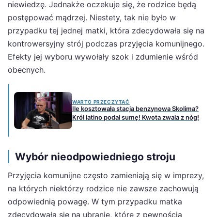
niewiedzę. Jednakże oczekuje się, że rodzice będą
postępować mądrzej. Niestety, tak nie było w
przypadku tej jednej matki, która zdecydowała się na
kontrowersyjny strój podczas przyjęcia komunijnego.
Efekty jej wyboru wywołały szok i zdumienie wśród
obecnych.
WARTO PRZECZYTAĆ
Ile kosztowała stacja benzynowa Skolima?
Król latino podał sumę! Kwota zwala z nóg!
Wybór nieodpowiedniego stroju
Przyjęcia komunijne często zamieniają się w imprezy,
na których niektórzy rodzice nie zawsze zachowują
odpowiednią powagę. W tym przypadku matka
zdecydowała się na ubranie, które z pewnością