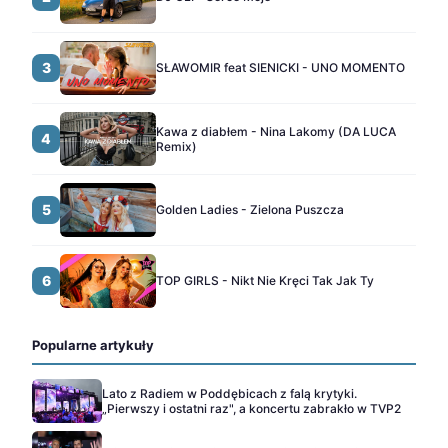
3
SŁAWOMIR feat SIENICKI - UNO MOMENTO
Kawa z diabłem - Nina Lakomy (DA LUCA
4
Remix)
5
Golden Ladies - Zielona Puszcza
6
TOP GIRLS - Nikt Nie Kręci Tak Jak Ty
Popularne artykuły
Lato z Radiem w Poddębicach z falą krytyki.
„Pierwszy i ostatni raz", a koncertu zabrakło w TVP2