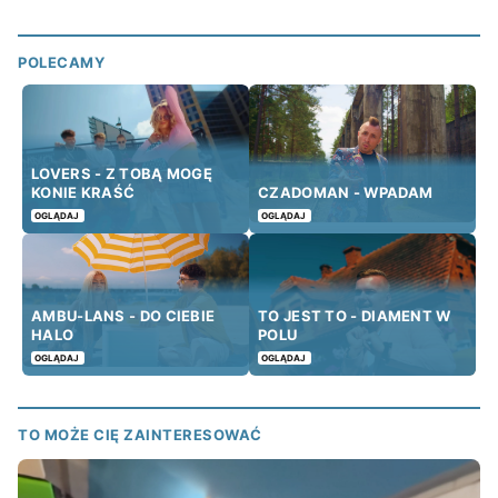
POLECAMY
LOVERS - Z TOBĄ MOGĘ
KONIE KRAŚĆ
CZADOMAN - WPADAM
OGLĄDAJ
OGLĄDAJ
AMBU-LANS - DO CIEBIE
TO JEST TO - DIAMENT W
HALO
POLU
OGLĄDAJ
OGLĄDAJ
TO MOŻE CIĘ ZAINTERESOWAĆ