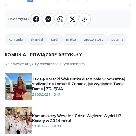
UDOSTĘPNIJ:
komunia
skandal
strój
matka
uroczystość
pytania
KOMUNIA - POWIĄZANE ARTYKUŁY
Najnowsze artykuły powiązane z tym tematem
Jak się ubrać?! Wokalistka disco polo w odważnej
stylizacji na komunii! Zobacz, jak wyglądała Twoja
Dama | ZDJĘCIA
21.05.2024, 13:41
Komunia czy Wesele - Gdzie Większe Wydatki?
Koszty w 2024 roku!
13.01.2024, 08:30