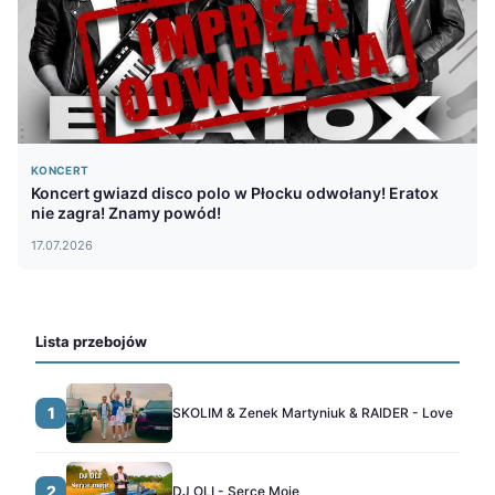
KONCERT
Koncert gwiazd disco polo w Płocku odwołany! Eratox
nie zagra! Znamy powód!
17.07.2026
Lista przebojów
1
SKOLIM & Zenek Martyniuk & RAIDER - Love
2
DJ OLI - Serce Moje