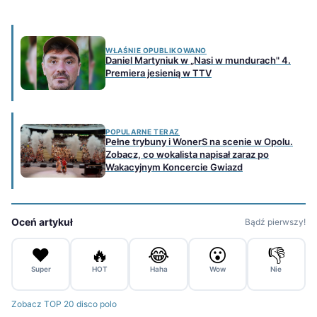
WŁAŚNIE OPUBLIKOWANO
Daniel Martyniuk w „Nasi w mundurach" 4.
Premiera jesienią w TTV
POPULARNE TERAZ
Pełne trybuny i WonerS na scenie w Opolu.
Zobacz, co wokalista napisał zaraz po
Wakacyjnym Koncercie Gwiazd
Oceń artykuł
Bądź pierwszy!
❤️
🔥
😂
😮
👎
Super
HOT
Haha
Wow
Nie
Zobacz TOP 20 disco polo