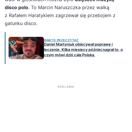
disco polo
. To Marcin Naruszczka przez walką
z Rafałem Haratykiem zagrzewał się przebojem z
gatunku disco.
WARTO PRZECZYTAĆ
Daniel Martyniuk obiecywał poprawę i
leczenie. Kilka miesięcy później nagrał to, o
czym mówi dziś cała Polska.
REKLAMA