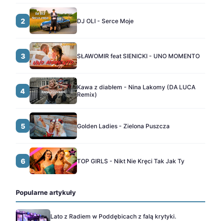
2
DJ OLI - Serce Moje
3
SŁAWOMIR feat SIENICKI - UNO MOMENTO
Kawa z diabłem - Nina Lakomy (DA LUCA
4
Remix)
5
Golden Ladies - Zielona Puszcza
6
TOP GIRLS - Nikt Nie Kręci Tak Jak Ty
Popularne artykuły
Lato z Radiem w Poddębicach z falą krytyki.