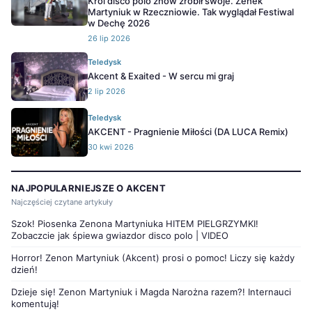
Król disco polo znów zrobił swoje. Zenek
Martyniuk w Rzeczniowie. Tak wyglądał Festiwal
w Dechę 2026
26 lip 2026
Teledysk
Akcent & Exaited - W sercu mi graj
2 lip 2026
Teledysk
AKCENT - Pragnienie Miłości (DA LUCA Remix)
30 kwi 2026
NAJPOPULARNIEJSZE O AKCENT
Najczęściej czytane artykuły
Szok! Piosenka Zenona Martyniuka HITEM PIELGRZYMKI!
Zobaczcie jak śpiewa gwiazdor disco polo | VIDEO
Horror! Zenon Martyniuk (Akcent) prosi o pomoc! Liczy się każdy
dzień!
Dzieje się! Zenon Martyniuk i Magda Narożna razem?! Internauci
komentują!