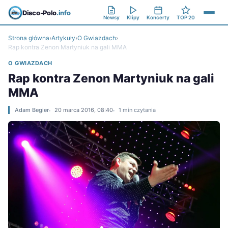
Disco-Polo
.info
Newsy
Klipy
Koncerty
TOP 20
Strona główna
›
Artykuły
›
O Gwiazdach
›
Rap kontra Zenon Martyniuk na gali MMA
O GWIAZDACH
Rap kontra Zenon Martyniuk na gali
MMA
Adam Begier
20 marca 2016, 08:40
1 min czytania