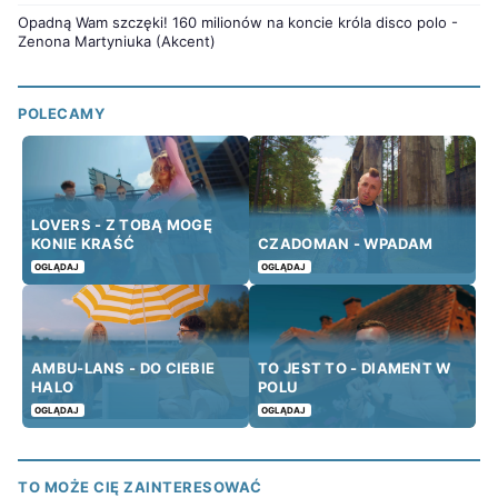
Opadną Wam szczęki! 160 milionów na koncie króla disco polo -
Zenona Martyniuka (Akcent)
POLECAMY
LOVERS - Z TOBĄ MOGĘ
KONIE KRAŚĆ
CZADOMAN - WPADAM
OGLĄDAJ
OGLĄDAJ
AMBU-LANS - DO CIEBIE
TO JEST TO - DIAMENT W
HALO
POLU
OGLĄDAJ
OGLĄDAJ
TO MOŻE CIĘ ZAINTERESOWAĆ