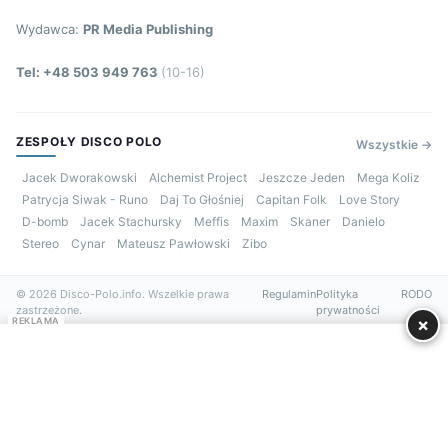
Wydawca:
PR Media Publishing
Tel: +48 503 949 763
(10-16)
ZESPOŁY DISCO POLO
Wszystkie →
Jacek Dworakowski
Alchemist Project
Jeszcze Jeden
Mega Koliz
Patrycja Siwak - Runo
Daj To Głośniej
Capitan Folk
Love Story
D-bomb
Jacek Stachursky
Meffis
Maxim
Skaner
Danielo
Stereo
Cynar
Mateusz Pawłowski
Zibo
© 2026 Disco-Polo.info. Wszelkie prawa
Regulamin
Polityka
RODO
zastrzeżone.
prywatności
×
REKLAMA