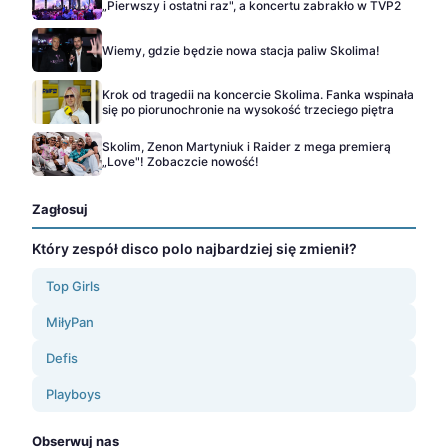
„Pierwszy i ostatni raz", a koncertu zabrakło w TVP2
Wiemy, gdzie będzie nowa stacja paliw Skolima!
Krok od tragedii na koncercie Skolima. Fanka wspinała
się po piorunochronie na wysokość trzeciego piętra
Skolim, Zenon Martyniuk i Raider z mega premierą
„Love"! Zobaczcie nowość!
Zagłosuj
Który zespół disco polo najbardziej się zmienił?
Top Girls
MiłyPan
Defis
Playboys
Obserwuj nas