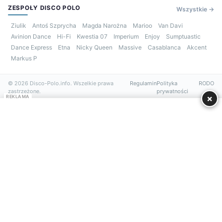
ZESPOŁY DISCO POLO
Wszystkie →
Ziulik
Antoś Szprycha
Magda Narożna
Marioo
Van Davi
Avinion Dance
Hi-Fi
Kwestia 07
Imperium
Enjoy
Sumptuastic
Dance Express
Etna
Nicky Queen
Massive
Casablanca
Akcent
Markus P
© 2026 Disco-Polo.info. Wszelkie prawa
Regulamin
Polityka
RODO
zastrzeżone.
prywatności
×
REKLAMA