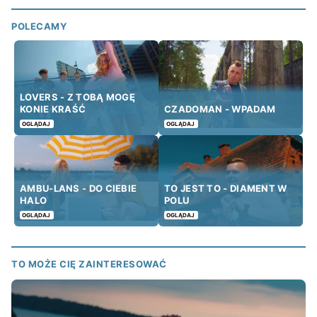
POLECAMY
LOVERS - Z TOBĄ MOGĘ
KONIE KRAŚĆ
CZADOMAN - WPADAM
OGLĄDAJ
OGLĄDAJ
AMBU-LANS - DO CIEBIE
TO JEST TO - DIAMENT W
HALO
POLU
OGLĄDAJ
OGLĄDAJ
TO MOŻE CIĘ ZAINTERESOWAĆ