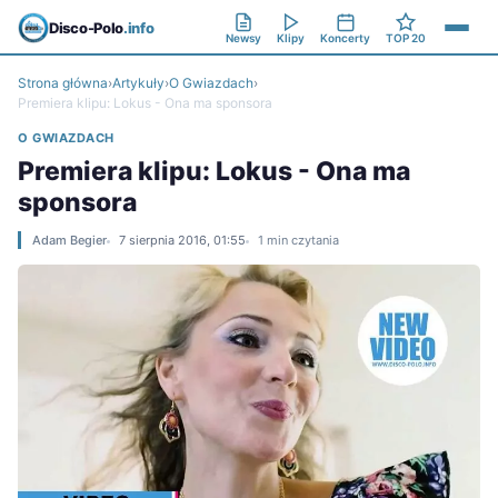
Disco-Polo
.info
Newsy
Klipy
Koncerty
TOP 20
Strona główna
›
Artykuły
›
O Gwiazdach
›
Premiera klipu: Lokus - Ona ma sponsora
O GWIAZDACH
Premiera klipu: Lokus - Ona ma
sponsora
Adam Begier
7 sierpnia 2016, 01:55
1 min czytania