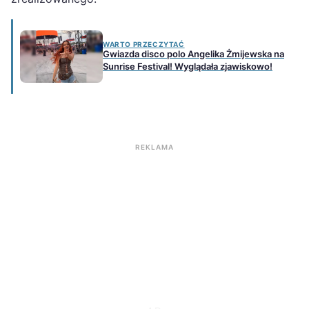
WARTO PRZECZYTAĆ
Gwiazda disco polo Angelika Żmijewska na
Sunrise Festival! Wyglądała zjawiskowo!
REKLAMA