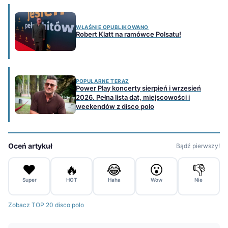
WŁAŚNIE OPUBLIKOWANO
Robert Klatt na ramówce Polsatu!
POPULARNE TERAZ
Power Play koncerty sierpień i wrzesień
2026. Pełna lista dat, miejscowości i
weekendów z disco polo
Oceń artykuł
Bądź pierwszy!
❤️
🔥
😂
😮
👎
Super
HOT
Haha
Wow
Nie
Zobacz TOP 20 disco polo