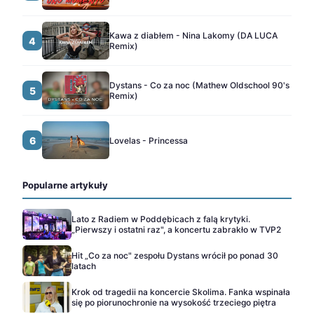
Kawa z diabłem - Nina Lakomy (DA LUCA
4
Remix)
Dystans - Co za noc (Mathew Oldschool 90's
5
Remix)
6
Lovelas - Princessa
Popularne artykuły
Lato z Radiem w Poddębicach z falą krytyki.
„Pierwszy i ostatni raz", a koncertu zabrakło w TVP2
Hit „Co za noc" zespołu Dystans wrócił po ponad 30
latach
Krok od tragedii na koncercie Skolima. Fanka wspinała
się po piorunochronie na wysokość trzeciego piętra