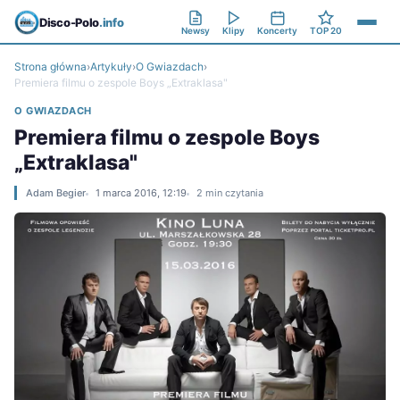
Disco-Polo
.info
Newsy
Klipy
Koncerty
TOP 20
Strona główna
›
Artykuły
›
O Gwiazdach
›
Premiera filmu o zespole Boys „Extraklasa"
O GWIAZDACH
Premiera filmu o zespole Boys
„Extraklasa"
Adam Begier
1 marca 2016, 12:19
2 min czytania