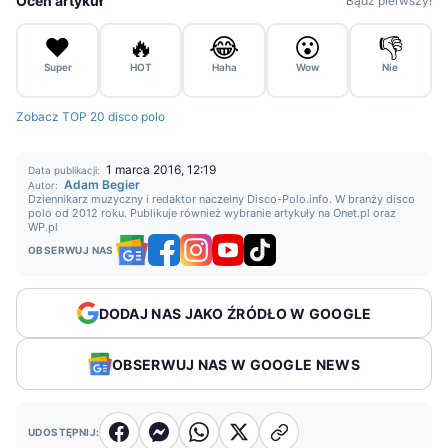
Oceń artykuł
Bądź pierwszy!
❤️
🔥
😂
😮
👎
Super
HOT
Haha
Wow
Nie
Zobacz TOP 20 disco polo
1 marca 2016, 12:19
Data publikacji:
Adam Begier
Autor:
Dziennikarz muzyczny i redaktor naczelny Disco-Polo.info. W branży disco
polo od 2012 roku. Publikuje również wybranie artykuły na Onet.pl oraz
WP.pl
OBSERWUJ NAS
DODAJ NAS JAKO ŹRÓDŁO W GOOGLE
OBSERWUJ NAS W GOOGLE NEWS
UDOSTĘPNIJ: