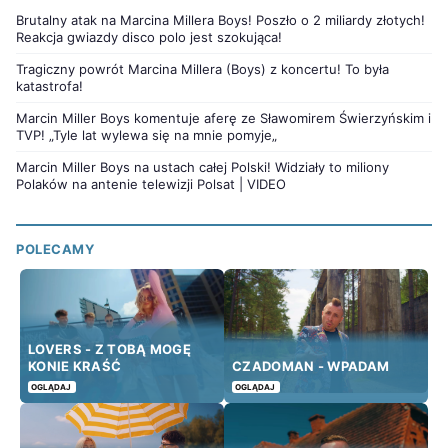
Brutalny atak na Marcina Millera Boys! Poszło o 2 miliardy złotych!
Reakcja gwiazdy disco polo jest szokująca!
Tragiczny powrót Marcina Millera (Boys) z koncertu! To była
katastrofa!
Marcin Miller Boys komentuje aferę ze Sławomirem Świerzyńskim i
TVP! „Tyle lat wylewa się na mnie pomyje„
Marcin Miller Boys na ustach całej Polski! Widziały to miliony
Polaków na antenie telewizji Polsat | VIDEO
POLECAMY
LOVERS - Z TOBĄ MOGĘ
KONIE KRAŚĆ
CZADOMAN - WPADAM
OGLĄDAJ
OGLĄDAJ