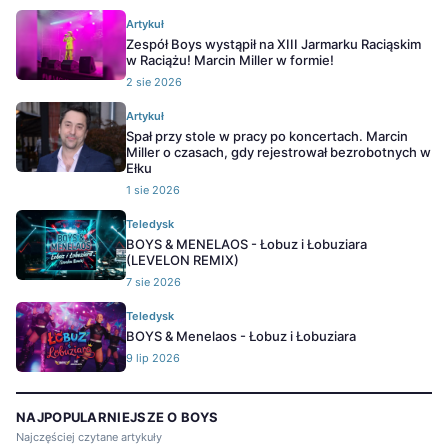
Artykuł
Zespół Boys wystąpił na XIII Jarmarku Raciąskim
w Raciążu! Marcin Miller w formie!
2 sie 2026
Artykuł
Spał przy stole w pracy po koncertach. Marcin
Miller o czasach, gdy rejestrował bezrobotnych w
Ełku
1 sie 2026
Teledysk
BOYS & MENELAOS - Łobuz i Łobuziara
(LEVELON REMIX)
7 sie 2026
Teledysk
BOYS & Menelaos - Łobuz i Łobuziara
9 lip 2026
NAJPOPULARNIEJSZE O BOYS
Najczęściej czytane artykuły