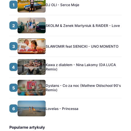
1
DJ OLI - Serce Moje
2
SKOLIM & Zenek Martyniuk & RAIDER - Love
3
SŁAWOMIR feat SIENICKI - UNO MOMENTO
Kawa z diabłem - Nina Lakomy (DA LUCA
4
Remix)
Dystans - Co za noc (Mathew Oldschool 90's
5
Remix)
6
Lovelas - Princessa
Popularne artykuły