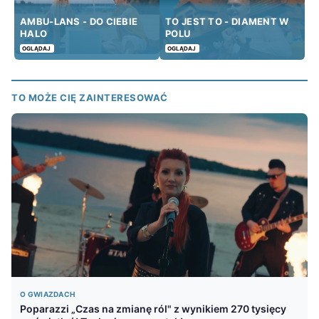
AMBU-LANS - DO CIEBIE
TO JEST TO - DIAMENT W
HALO
POLU
OGLĄDAJ
OGLĄDAJ
TO MOŻE CIĘ ZAINTERESOWAĆ
O GWIAZDACH
Poparazzi „Czas na zmianę ról" z wynikiem 270 tysięcy