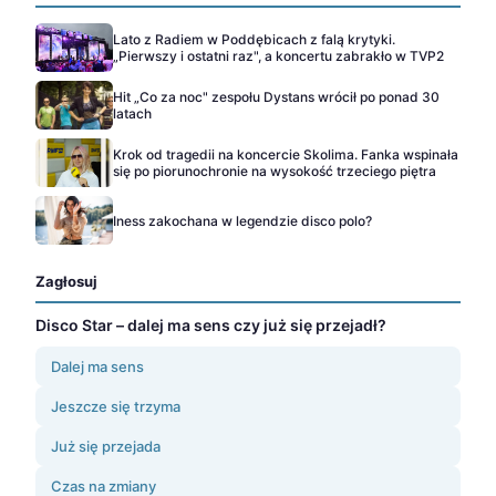
Lato z Radiem w Poddębicach z falą krytyki.
„Pierwszy i ostatni raz", a koncertu zabrakło w TVP2
Hit „Co za noc" zespołu Dystans wrócił po ponad 30
latach
Krok od tragedii na koncercie Skolima. Fanka wspinała
się po piorunochronie na wysokość trzeciego piętra
Iness zakochana w legendzie disco polo?
Zagłosuj
Disco Star – dalej ma sens czy już się przejadł?
Dalej ma sens
Jeszcze się trzyma
Już się przejada
Czas na zmiany