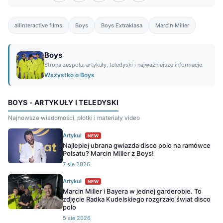
allinteractive films
Boys
Boys Extraklasa
Marcin Miller
Boys
Strona zespołu, artykuły, teledyski i najważniejsze informacje.
Wszystko o Boys
BOYS - ARTYKUŁY I TELEDYSKI
Najnowsze wiadomości, plotki i materiały video
Artykuł
NEW
Najlepiej ubrana gwiazda disco polo na ramówce
Polsatu? Marcin Miller z Boys!
7 sie 2026
Artykuł
NEW
Marcin Miller i Bayera w jednej garderobie. To
zdjęcie Radka Kudelskiego rozgrzało świat disco
polo
5 sie 2026