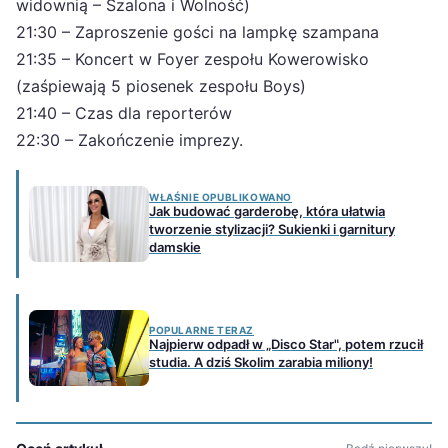
widownią – Szalona i Wolność)
21:30 – Zaproszenie gości na lampkę szampana
21:35 – Koncert w Foyer zespołu Kowerowisko
(zaśpiewają 5 piosenek zespołu Boys)
21:40 – Czas dla reporterów
22:30 – Zakończenie imprezy.
WŁAŚNIE OPUBLIKOWANO
Jak budować garderobę, która ułatwia
tworzenie stylizacji? Sukienki i garnitury
damskie
POPULARNE TERAZ
Najpierw odpadł w „Disco Star", potem rzucił
studia. A dziś Skolim zarabia miliony!