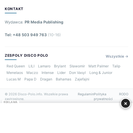
KONTAKT
Wydawca:
PR Media Publishing
Tel: +48 503 949 763
(10-16)
ZESPOŁY DISCO POLO
Wszystkie →
Red Queen
LILI
Lamaro
Brylant
Sławomir
Matt Palmer
Talip
Menelaos
Maczo
Intense
Lider
Don Vasyl
Long & Junior
Lucas M
Papa D
Dragan
Bahamas
Zajefajni
© 2026 Disco-Polo.info. Wszelkie prawa
Regulamin
Polityka
RODO
zastrzeżone.
prywatności
×
REKLAMA