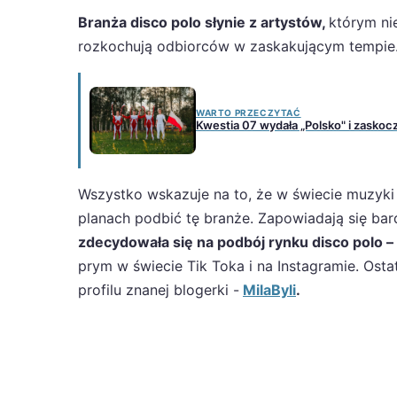
Branża disco polo słynie z artystów,
którym ni
rozkochują odbiorców w zaskakującym tempie
WARTO PRZECZYTAĆ
Kwestia 07 wydała „Polsko" i zaskocz
Wszystko wskazuje na to, że w świecie muzyki 
planach podbić tę branże. Zapowiadają się ba
zdecydowała się na podbój rynku disco polo –
prym w świecie Tik Toka i na Instagramie. Ostat
profilu znanej blogerki -
MilaByli
.