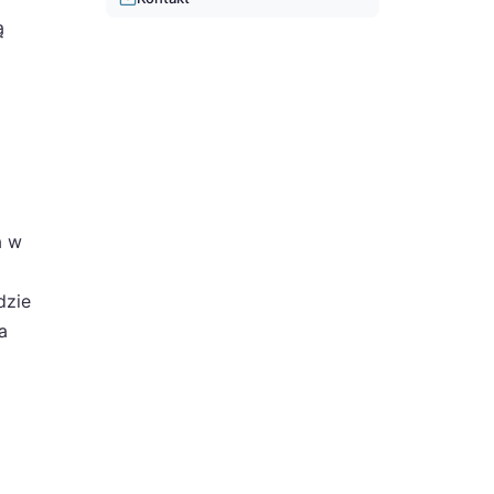
ą
a w
dzie
a