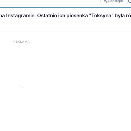
Udostępnij
na Instagramie. Ostatnio ich piosenka "Toksyna" była r
REKLAMA