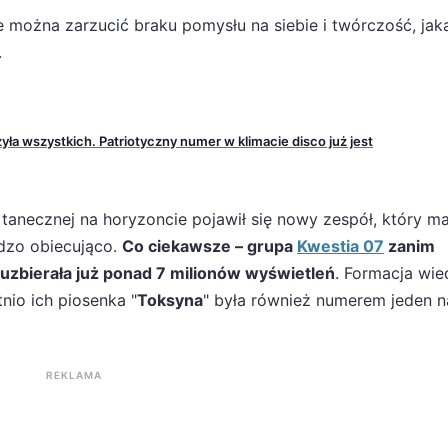
e można zarzucić braku pomysłu na siebie i twórczość, jak
.
yła wszystkich. Patriotyczny numer w klimacie disco już jest
tanecznej na horyzoncie pojawił się nowy zespół, który m
rdzo obiecująco.
Co ciekawsze – grupa
Kwestia 07
zanim
 uzbierała już ponad 7 milionów wyświetleń
. Formacja wie
nio ich piosenka "
Toksyna
" była również numerem jeden n
REKLAMA