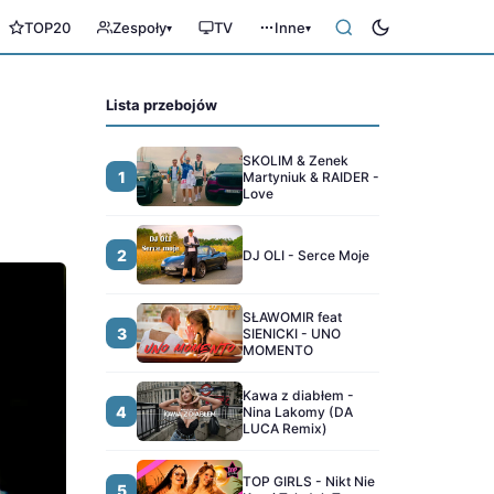
TOP20
Zespoły
TV
Inne
▾
▾
Lista przebojów
SKOLIM & Zenek
1
Martyniuk & RAIDER -
Love
2
DJ OLI - Serce Moje
SŁAWOMIR feat
3
SIENICKI - UNO
MOMENTO
Kawa z diabłem -
4
Nina Lakomy (DA
LUCA Remix)
TOP GIRLS - Nikt Nie
5