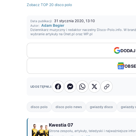
Zobacz TOP 20 disco polo
31 stycznia 2020, 13:10
Data publikacji:
Adam Begier
Autor:
Dziennikarz muzyczny i redaktor naczelny Disco-Polo.info. W branż
wybranie artykuły na Onet.pl oraz WP.pl
DODAJ
OBS
UDOSTĘPNIJ:
disco polo
disco polo news
gwiazdy disco
gwiazdy 
Kwestia 07
Strona zespołu, artykuły, teledyski i najważniejsze info