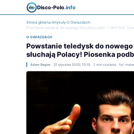
Disco-Polo
.info
Strona główna
›
Artykuły
›
O Gwiazdach
›
Powstanie teledysk do nowego hitu disco polo! "TOKSYNA" Teraz
O GWIAZDACH
Powstanie teledysk do nowego 
słuchają Polacy! Piosenka podbi
Adam Begier
31 stycznia 2020, 13:10
2 min czytania
fot. mate