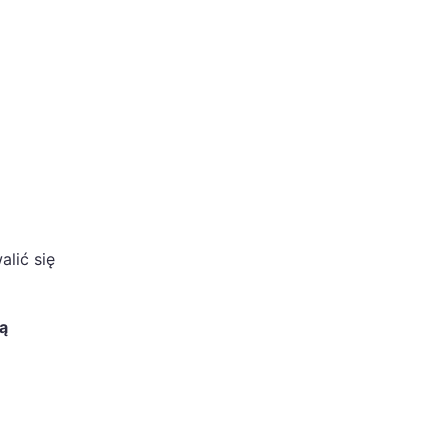
lić się
ą