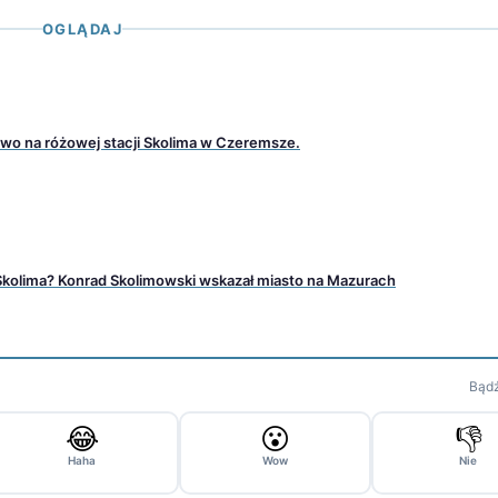
OGLĄDAJ
aliwo na różowej stacji Skolima w Czeremsze.
 Skolima? Konrad Skolimowski wskazał miasto na Mazurach
Bądź
😂
😮
👎
Haha
Wow
Nie