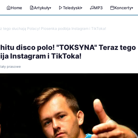
Home
Artykuły
Teledyski
MP3
Koncerty
▾
▾
▾
 tego słuchają Polacy! Piosenka podbija Instagram i TikToka!
hitu disco polo! "TOKSYNA" Teraz tego
ja Instagram i TikToka!
riały prasowe