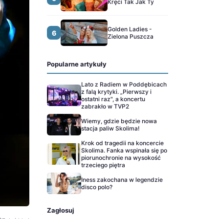
Kręci Tak Jak Ty
Golden Ladies -
6
Zielona Puszcza
Popularne artykuły
Lato z Radiem w Poddębicach
z falą krytyki. „Pierwszy i
ostatni raz", a koncertu
zabrakło w TVP2
Wiemy, gdzie będzie nowa
stacja paliw Skolima!
Krok od tragedii na koncercie
Skolima. Fanka wspinała się po
piorunochronie na wysokość
trzeciego piętra
Iness zakochana w legendzie
disco polo?
Zagłosuj