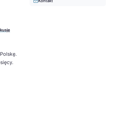
Kontakt
skusję
Polskę.
sięcy.