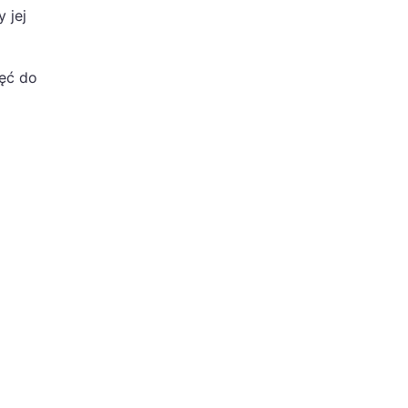
 jej
hęć do