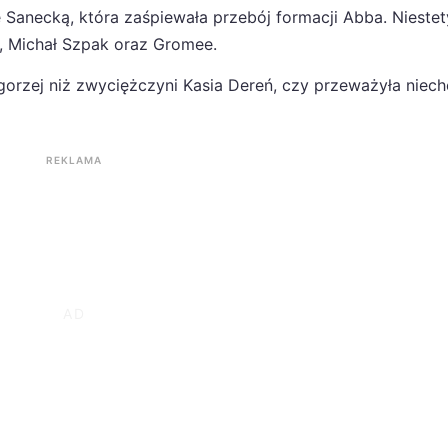
anecką, która zaśpiewała przebój formacji Abba. Niestety
o, Michał Szpak oraz Gromee.
gorzej niż zwyciężczyni Kasia Dereń, czy przeważyła niec
REKLAMA