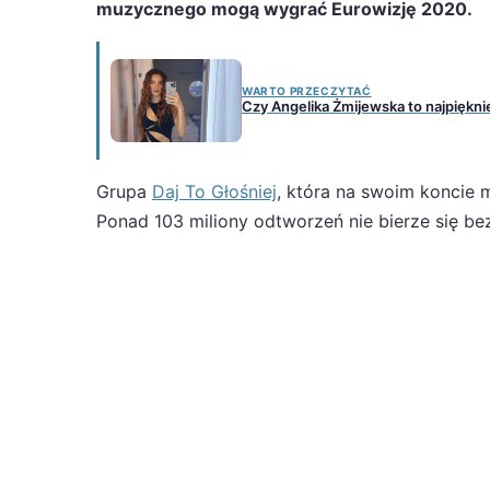
muzycznego mogą wygrać Eurowizję 2020.
WARTO PRZECZYTAĆ
Czy Angelika Żmijewska to najpiękn
Grupa
Daj To Głośniej
, która na swoim koncie 
Ponad 103 miliony odtworzeń nie bierze się bez