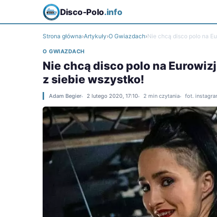
Disco-Polo
.info
Strona główna
›
Artykuły
›
O Gwiazdach
›
Nie chcą disco polo na Eu
O GWIAZDACH
Nie chcą disco polo na Eurowizj
z siebie wszystko!
Adam Begier
2 lutego 2020, 17:10
2 min czytania
fot. instag