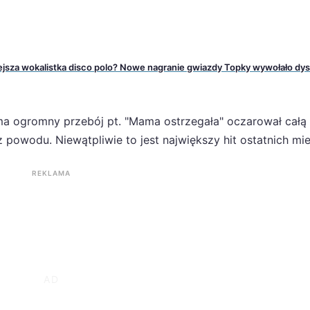
iejsza wokalistka disco polo? Nowe nagranie gwiazdy Topky wywołało dy
ma ogromny przebój pt. "Mama ostrzegała" oczarował całą 
 powodu. Niewątpliwie to jest największy hit ostatnich mie
REKLAMA