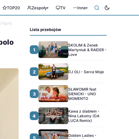
TOP20
Zespoły
TV
Inne
▾
▾
 figurą
Lista przebojów
polo
SKOLIM & Zenek
1
Martyniuk & RAIDER -
Love
2
DJ OLI - Serce Moje
SŁAWOMIR feat
3
SIENICKI - UNO
MOMENTO
Kawa z diabłem -
4
Nina Lakomy (DA
LUCA Remix)
Golden Ladies -
5