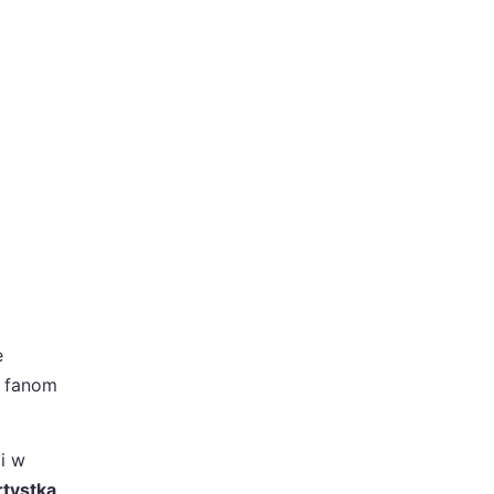
e
c fanom
i w
rtystka,