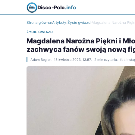
Disco-Polo
.info
Strona główna
›
Artykuły
›
Życie gwiazd
›
Magdalena Narożna Piękni
ŻYCIE GWIAZD
Magdalena Narożna Piękni i Mło
zachwyca fanów swoją nową fi
Adam Begier
13 kwietnia 2023, 13:57
2 min czytania
fot. ins