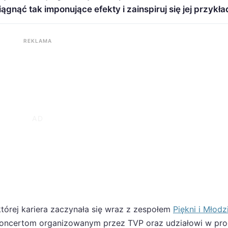
iągnąć tak imponujące efekty i zainspiruj się jej przykł
REKLAMA
tórej kariera zaczynała się wraz z zespołem
Piękni i Młodz
 koncertom organizowanym przez TVP oraz udziałowi w pr