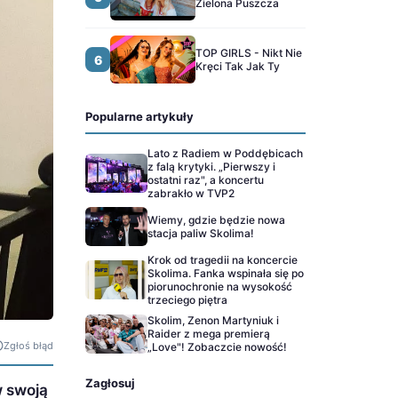
Zielona Puszcza
TOP GIRLS - Nikt Nie
6
Kręci Tak Jak Ty
Popularne artykuły
Lato z Radiem w Poddębicach
z falą krytyki. „Pierwszy i
ostatni raz", a koncertu
zabrakło w TVP2
Wiemy, gdzie będzie nowa
stacja paliw Skolima!
Krok od tragedii na koncercie
Skolima. Fanka wspinała się po
piorunochronie na wysokość
trzeciego piętra
Skolim, Zenon Martyniuk i
Raider z mega premierą
Zgłoś błąd
„Love"! Zobaczcie nowość!
Zagłosuj
w swoją