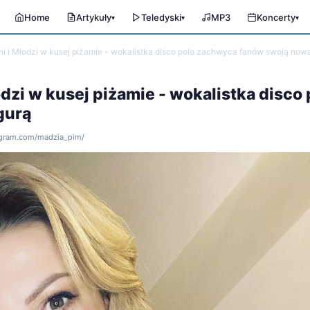
Home
Artykuły
Teledyski
MP3
Koncerty
▾
▾
▾
 i Młodzi w kusej piżamie - wokalistka disco polo zachwyca fanów swoją nową
dzi w kusej piżamie - wokalistka disco 
gurą
tagram.com/madzia_pim/