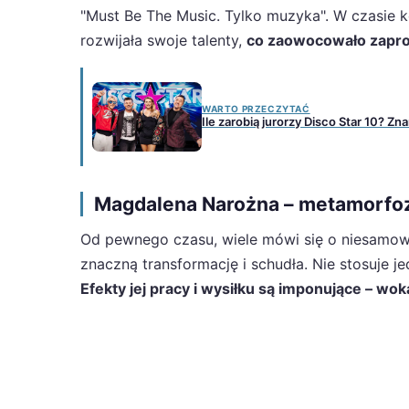
"Must Be The Music. Tylko muzyka". W czasie ko
rozwijała swoje talenty,
co zaowocowało zapro
WARTO PRZECZYTAĆ
Ile zarobią jurorzy Disco Star 10? Zn
Magdalena Narożna – metamorfo
Od pewnego czasu, wiele mówi się o niesamowi
znaczną transformację i schudła. Nie stosuje jed
Efekty jej pracy i wysiłku są imponujące – wok