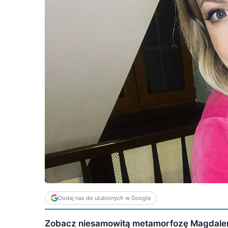
Dodaj nas do ulubionych w Google
Zobacz niesamowitą metamorfozę Magdaleny