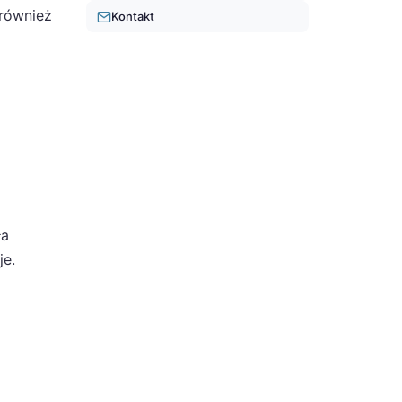
 również
Kontakt
ła
je.