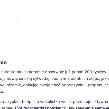
mie
jej konto na Instagramie obserwuje już ponad 200 tysięcy
ją nową, smukłą sylwetkę. Jednym z ostatnich zdjęć, jaki
owej piżamie, opisując swoją chęć odpoczynku i proponują
sa.
zo szybkim tempie, a wokalistka wciąż pozostaje aktywna 
 serialu
TV4 "Policjantki i policjanci". Jak zapewnia sama a