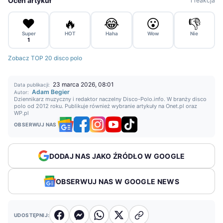
Oceń artykuł
1 reakcja
❤️
🔥
😂
😮
👎
Super
HOT
Haha
Wow
Nie
1
Zobacz TOP 20 disco polo
23 marca 2026, 08:01
Data publikacji:
Adam Begier
Autor:
Dziennikarz muzyczny i redaktor naczelny Disco-Polo.info. W branży disco
polo od 2012 roku. Publikuje również wybranie artykuły na Onet.pl oraz
WP.pl
OBSERWUJ NAS
DODAJ NAS JAKO ŹRÓDŁO W GOOGLE
OBSERWUJ NAS W GOOGLE NEWS
UDOSTĘPNIJ: