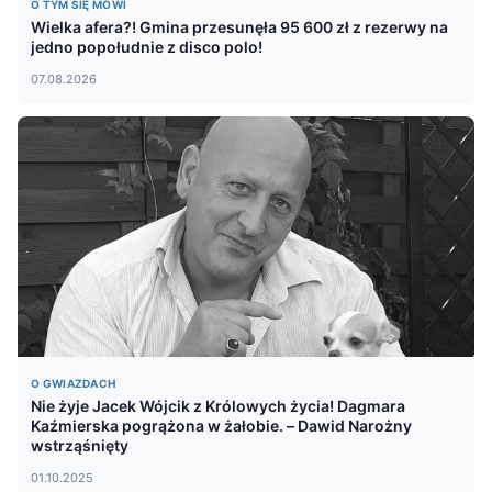
O TYM SIĘ MÓWI
Wielka afera?! Gmina przesunęła 95 600 zł z rezerwy na
jedno popołudnie z disco polo!
07.08.2026
O GWIAZDACH
Nie żyje Jacek Wójcik z Królowych życia! Dagmara
Kaźmierska pogrążona w żałobie. – Dawid Narożny
wstrząśnięty
01.10.2025