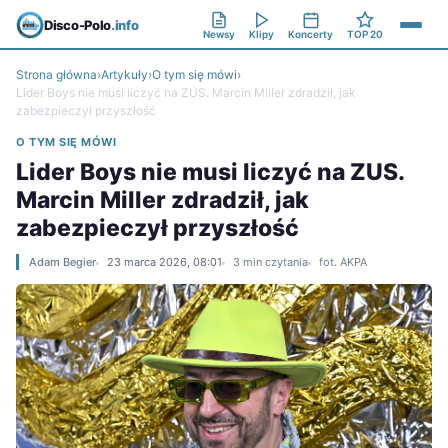
Disco-Polo
.info
Newsy
Klipy
Koncerty
TOP 20
Strona główna
›
Artykuły
›
O tym się mówi
›
Lider Boys nie musi liczyć na ZUS. Marcin Miller zdradził, jak
zabezpieczył przyszłość
O TYM SIĘ MÓWI
Lider Boys nie musi liczyć na ZUS.
Marcin Miller zdradził, jak
zabezpieczył przyszłość
Adam Begier
23 marca 2026, 08:01
3 min czytania
fot. AKPA