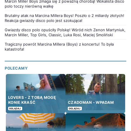
Marcin Miller Boys zmaga się z poważną chorobą! Wokalista disco
polo toczy nierówną walkę
Brutalny atak na Marcina Millera Boys! Poszło o 2 miliardy złotych!
Reakcja gwiazdy disco polo jest szokująca!
Gwiazdy disco polo opuściły Polskę! Wśród nich Zenon Martyniuk,
Marcin Miller, Top Girls, Classic, Luka Rosi, Maciej Smoliński
Tragiczny powrót Marcina Millera (Boys) z koncertu! To była
katastrofa!
POLECAMY
LOVERS - Z TOBĄ MOGĘ
KONIE KRAŚĆ
CZADOMAN - WPADAM
OGLĄDAJ
OGLĄDAJ