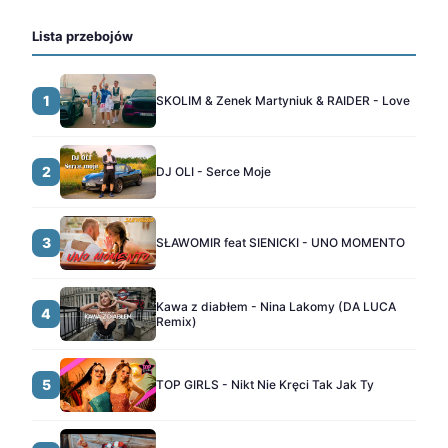
Lista przebojów
1
SKOLIM & Zenek Martyniuk & RAIDER - Love
2
DJ OLI - Serce Moje
3
SŁAWOMIR feat SIENICKI - UNO MOMENTO
Kawa z diabłem - Nina Lakomy (DA LUCA
4
Remix)
5
TOP GIRLS - Nikt Nie Kręci Tak Jak Ty