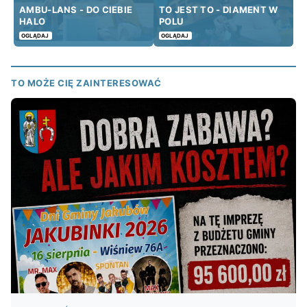
AMBU-LANS - DO CIEBIE
TO JEST TO - DIAMENT W
HALO
POLU
OGLĄDAJ
OGLĄDAJ
TO MOŻE CIĘ ZAINTERESOWAĆ