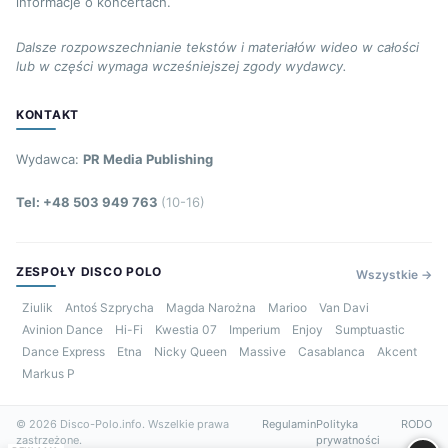
informacje o koncertach.
Dalsze rozpowszechnianie tekstów i materiałów wideo w całości
lub w części wymaga wcześniejszej zgody wydawcy.
KONTAKT
Wydawca:
PR Media Publishing
Tel: +48 503 949 763
(10-16)
ZESPOŁY DISCO POLO
Wszystkie →
Ziulik
Antoś Szprycha
Magda Narożna
Marioo
Van Davi
Avinion Dance
Hi-Fi
Kwestia 07
Imperium
Enjoy
Sumptuastic
Dance Express
Etna
Nicky Queen
Massive
Casablanca
Akcent
Markus P
© 2026 Disco-Polo.info. Wszelkie prawa
Regulamin
Polityka
RODO
zastrzeżone.
prywatności