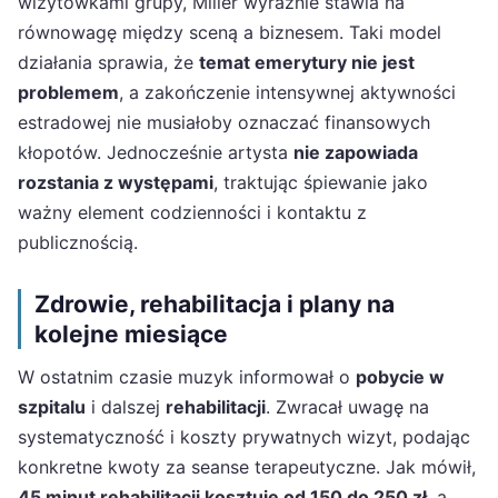
wizytówkami grupy, Miller wyraźnie stawia na
równowagę między sceną a biznesem. Taki model
działania sprawia, że
temat emerytury nie jest
problemem
, a zakończenie intensywnej aktywności
estradowej nie musiałoby oznaczać finansowych
kłopotów. Jednocześnie artysta
nie zapowiada
rozstania z występami
, traktując śpiewanie jako
ważny element codzienności i kontaktu z
publicznością.
Zdrowie, rehabilitacja i plany na
kolejne miesiące
W ostatnim czasie muzyk informował o
pobycie w
szpitalu
i dalszej
rehabilitacji
. Zwracał uwagę na
systematyczność i koszty prywatnych wizyt, podając
konkretne kwoty za seanse terapeutyczne. Jak mówił,
45 minut rehabilitacji kosztuje od 150 do 250 zł
, a