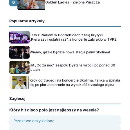
6
Golden Ladies - Zielona Puszcza
Popularne artykuły
Lato z Radiem w Poddębicach z falą krytyki.
„Pierwszy i ostatni raz", a koncertu zabrakło w TVP2
Wiemy, gdzie będzie nowa stacja paliw Skolima!
Hit „Co za noc" zespołu Dystans wrócił po ponad 30
latach
Krok od tragedii na koncercie Skolima. Fanka wspinała
się po piorunochronie na wysokość trzeciego piętra
Zagłosuj
Który hit disco polo jest najlepszy na wesele?
Przez twe oczy zielone