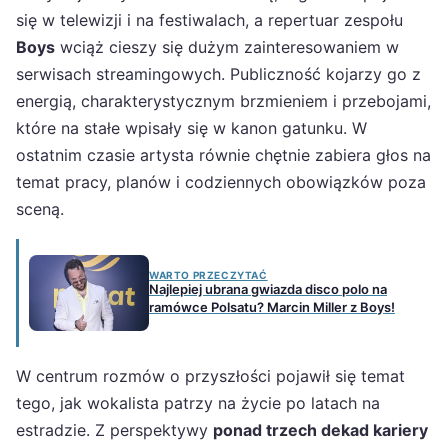
się w telewizji i na festiwalach, a repertuar zespołu
Boys
wciąż cieszy się dużym zainteresowaniem w
serwisach streamingowych. Publiczność kojarzy go z
energią, charakterystycznym brzmieniem i przebojami,
które na stałe wpisały się w kanon gatunku. W
ostatnim czasie artysta równie chętnie zabiera głos na
temat pracy, planów i codziennych obowiązków poza
sceną.
WARTO PRZECZYTAĆ
Najlepiej ubrana gwiazda disco polo na
ramówce Polsatu? Marcin Miller z Boys!
W centrum rozmów o przyszłości pojawił się temat
tego, jak wokalista patrzy na życie po latach na
estradzie. Z perspektywy
ponad trzech dekad kariery