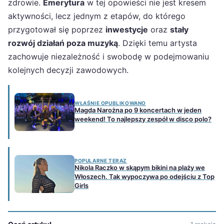
zdrowie.
Emerytura
w tej opowieści nie jest kresem
aktywności, lecz jednym z etapów, do którego
przygotował się poprzez
inwestycje
oraz
stały
rozwój działań poza muzyką
. Dzięki temu artysta
zachowuje niezależność i swobodę w podejmowaniu
kolejnych decyzji zawodowych.
WŁAŚNIE OPUBLIKOWANO
Magda Narożna po 9 koncertach w jeden
weekend! To najlepszy zespół w disco polo?
POPULARNE TERAZ
Nikola Raczko w skąpym bikini na plaży we
Włoszech. Tak wypoczywa po odejściu z Top
Girls