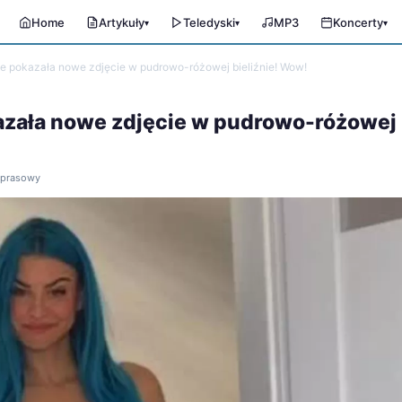
Home
Artykuły
Teledyski
MP3
Koncerty
▾
▾
▾
e pokazała nowe zdjęcie w pudrowo-różowej bieliźnie! Wow!
azała nowe zdjęcie w pudrowo-różowej
ł prasowy