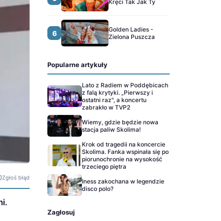
Kręci Tak Jak Ty
Golden Ladies -
6
Zielona Puszcza
Popularne artykuły
Lato z Radiem w Poddębicach
z falą krytyki. „Pierwszy i
ostatni raz", a koncertu
zabrakło w TVP2
Wiemy, gdzie będzie nowa
stacja paliw Skolima!
Krok od tragedii na koncercie
Skolima. Fanka wspinała się po
piorunochronie na wysokość
trzeciego piętra
Zgłoś błąd
Iness zakochana w legendzie
disco polo?
i.
Zagłosuj