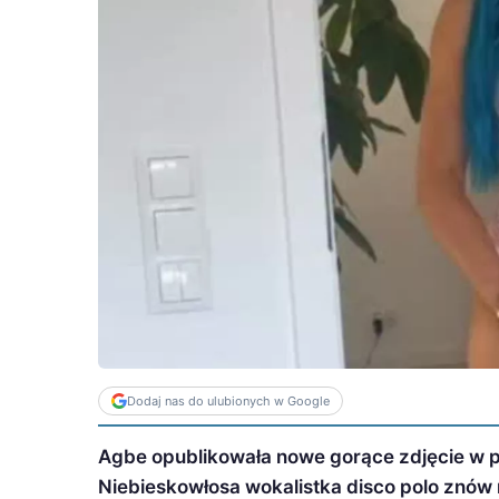
Dodaj nas do ulubionych w Google
Agbe opublikowała nowe gorące zdjęcie w p
Niebieskowłosa wokalistka disco polo znów r