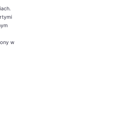
iach.
rtymi
anym
ęcony w