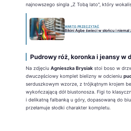
najnowszego singla „Z Tobą lato", który wokal
WARTO PRZECZYTAĆ
Bikini Agbe świeci w słońcu i niema
Pudrowy róż, koronka i jeansy w d
Na zdjęciu
Agnieszka Brysiak
stoi boso w drzw
dwuczęściowy komplet bielizny w odcieniu
pu
serduszkowym wzorze, z trójkątnym krojem bez 
wykończającą dół biustonosza. Figi to klasycz
i delikatną falbanką u góry, dopasowaną do biu
przełamuje słodki charakter kompletu.