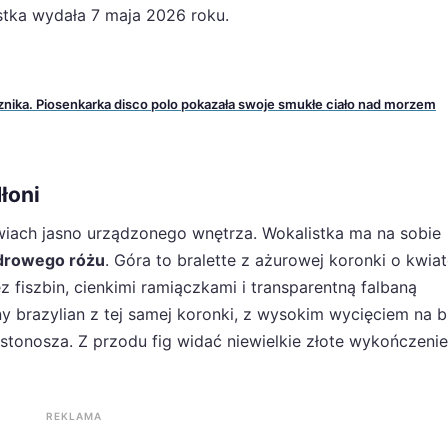
istka wydała 7 maja 2026 roku.
l znika. Piosenkarka disco polo pokazała swoje smukłe ciało nad morzem
łoni
iach jasno urządzonego wnętrza. Wokalistka ma na sobie
drowego różu
. Góra to bralette z ażurowej koronki o kwia
fiszbin, cienkimi ramiączkami i transparentną falbaną
ny brazylian z tej samej koronki, z wysokim wycięciem na 
stonosza. Z przodu fig widać niewielkie złote wykończenie
REKLAMA