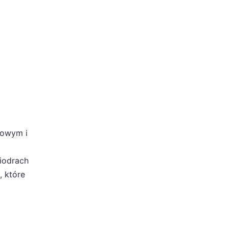
towym i
biodrach
, które