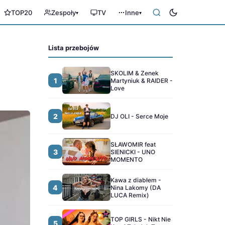
TOP20
Zespoły
TV
Inne
▾
▾
Lista przebojów
SKOLIM & Zenek
1
Martyniuk & RAIDER -
Love
2
DJ OLI - Serce Moje
SŁAWOMIR feat
3
SIENICKI - UNO
MOMENTO
Kawa z diabłem -
4
Nina Lakomy (DA
LUCA Remix)
TOP GIRLS - Nikt Nie
5