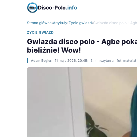
Disco-Polo
.info
Strona główna
›
Artykuły
›
Życie gwiazd
›
Gwiazda disco polo - Agb
ŻYCIE GWIAZD
Gwiazda disco polo - Agbe pok
bieliźnie! Wow!
Adam Begier
11 maja 2026, 20:45
3 min czytania
fot. materia