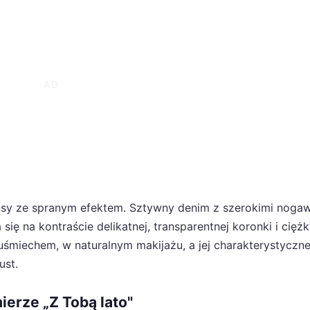
sy ze spranym efektem. Sztywny denim z szerokimi noga
ię na kontraście delikatnej, transparentnej koronki i cięż
 uśmiechem, w naturalnym makijażu, a jej charakterystyczn
ust.
ierze „Z Tobą lato"