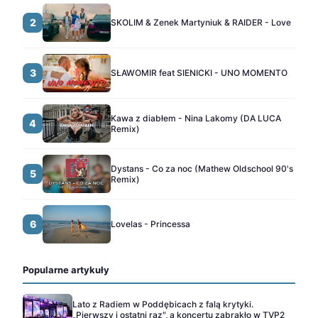
2
SKOLIM & Zenek Martyniuk & RAIDER - Love
3
SŁAWOMIR feat SIENICKI - UNO MOMENTO
Kawa z diabłem - Nina Lakomy (DA LUCA
4
Remix)
Dystans - Co za noc (Mathew Oldschool 90's
5
Remix)
6
Lovelas - Princessa
Popularne artykuły
Lato z Radiem w Poddębicach z falą krytyki.
„Pierwszy i ostatni raz", a koncertu zabrakło w TVP2