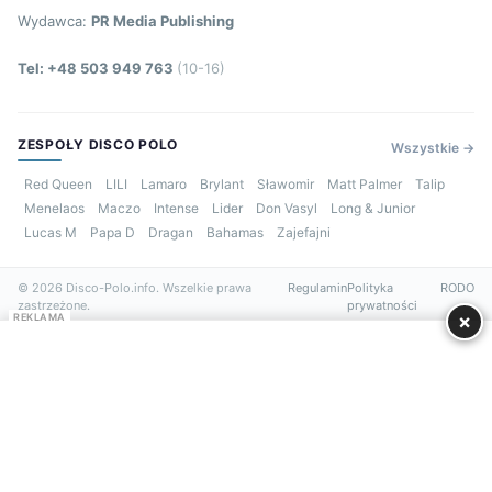
Wydawca:
PR Media Publishing
Tel: +48 503 949 763
(10-16)
ZESPOŁY DISCO POLO
Wszystkie →
Red Queen
LILI
Lamaro
Brylant
Sławomir
Matt Palmer
Talip
Menelaos
Maczo
Intense
Lider
Don Vasyl
Long & Junior
Lucas M
Papa D
Dragan
Bahamas
Zajefajni
© 2026 Disco-Polo.info. Wszelkie prawa
Regulamin
Polityka
RODO
zastrzeżone.
prywatności
×
REKLAMA