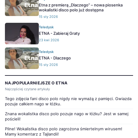
Etna z premierą „Dlaczego” – nowa piosenka
wokalistki disco polo już dostępna
15 sty 2026
Teledysk
ETNA - Zabieraj Graty
23 kwi 2026
Teledysk
ETNA - Dlaczego
15 sty 2026
NAJPOPULARNIEJSZE O ETNA
Najczęściej czytane artykuły
Tego zdjęcia fani disco polo nigdy nie wymażą z pamięci. Gwiazda
pozuje całkiem nago w łóżku.
Znana wokalistka disco polo pozuje nago w łóżku? Jest w samej
pościeli!
Pilne! Wokalistka disco polo zagrożona śmiertelnym wirusem!
Mamy komentarz z Tajlandii!