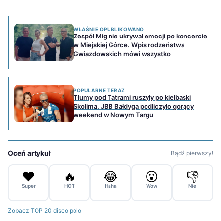
WŁAŚNIE OPUBLIKOWANO
Zespół Mig nie ukrywał emocji po koncercie
w Miejskiej Górce. Wpis rodzeństwa
Gwiazdowskich mówi wszystko
POPULARNE TERAZ
Tłumy pod Tatrami ruszyły po kiełbaski
Skolima. JBB Bałdyga podliczyło gorący
weekend w Nowym Targu
Oceń artykuł
Bądź pierwszy!
❤️
🔥
😂
😮
👎
Super
HOT
Haha
Wow
Nie
Zobacz TOP 20 disco polo