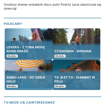
Osobisty dramat wokalistki disco polo! Podróż życia zakończyła się
śmiercią!
POLECAMY
LOVERS - Z TOBĄ MOGĘ
KONIE KRAŚĆ
CZADOMAN - WPADAM
OGLĄDAJ
OGLĄDAJ
AMBU-LANS - DO CIEBIE
TO JEST TO - DIAMENT W
HALO
POLU
OGLĄDAJ
OGLĄDAJ
TO MOŻE CIĘ ZAINTERESOWAĆ