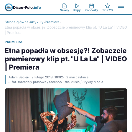
Disco-Polo
.info
Newsy
Klipy
Koncerty
TOP 20
Strona główna
›
Artykuły
›
Premiera
›
Etna popadła w obsesję?! Zobaczcie premierowy klip pt. "U La La" | VIDEO
| Premiera
PREMIERA
Etna popadła w obsesję?! Zobaczcie
premierowy klip pt. "U La La" | VIDEO
| Premiera
Adam Begier
9 lutego 2018, 18:02
2 min czytania
fot. materiały prasowe / faceboo Etna Music / Stykky Media