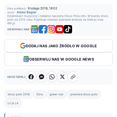
9 lutego 2018, 18:02
Data publikacji:
Adam Begier
Autor:
Dziennikarz muzyczny i redaktor naczelny Disco-Polo.info. W branży disco
polo od 2012 roku. Publikuje również wybranie artykuły na Onet.pl oraz
WP.pl
OBSERWUJ NAS
DODAJ NAS JAKO ŹRÓDŁO W GOOGLE
OBSERWUJ NAS W GOOGLE NEWS
UDOSTĘPNIJ:
disco polo 2018
Etna
green star
premiera disco polo
U LA LA