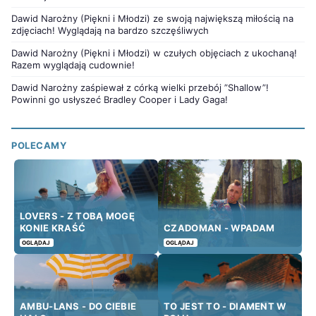
Dawid Narożny (Piękni i Młodzi) ze swoją największą miłością na
zdjęciach! Wyglądają na bardzo szczęśliwych
Dawid Narożny (Piękni i Młodzi) w czułych objęciach z ukochaną!
Razem wyglądają cudownie!
Dawid Narożny zaśpiewał z córką wielki przebój ”Shallow”!
Powinni go usłyszeć Bradley Cooper i Lady Gaga!
POLECAMY
LOVERS - Z TOBĄ MOGĘ
KONIE KRAŚĆ
CZADOMAN - WPADAM
OGLĄDAJ
OGLĄDAJ
AMBU-LANS - DO CIEBIE
TO JEST TO - DIAMENT W