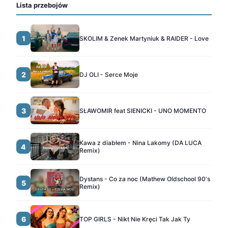
Lista przebojów
1
SKOLIM & Zenek Martyniuk & RAIDER - Love
2
DJ OLI - Serce Moje
3
SŁAWOMIR feat SIENICKI - UNO MOMENTO
Kawa z diabłem - Nina Lakomy (DA LUCA
4
Remix)
Dystans - Co za noc (Mathew Oldschool 90's
5
Remix)
6
TOP GIRLS - Nikt Nie Kręci Tak Jak Ty