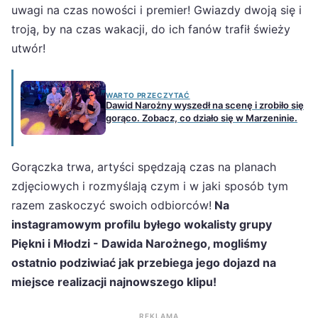
uwagi na czas nowości i premier! Gwiazdy dwoją się i
troją, by na czas wakacji, do ich fanów trafił świeży
utwór!
WARTO PRZECZYTAĆ
Dawid Narożny wyszedł na scenę i zrobiło się
gorąco. Zobacz, co działo się w Marzeninie.
Gorączka trwa, artyści spędzają czas na planach
zdjęciowych i rozmyślają czym i w jaki sposób tym
razem zaskoczyć swoich odbiorców!
Na
instagramowym profilu byłego wokalisty grupy
Piękni i Młodzi - Dawida Narożnego, mogliśmy
ostatnio podziwiać jak przebiega jego dojazd na
miejsce realizacji najnowszego klipu!
REKLAMA