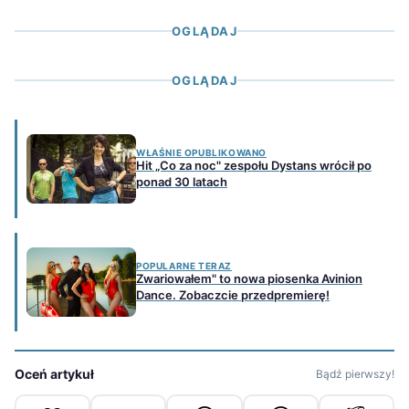
OGLĄDAJ
OGLĄDAJ
WŁAŚNIE OPUBLIKOWANO
Hit „Co za noc" zespołu Dystans wrócił po
ponad 30 latach
POPULARNE TERAZ
Zwariowałem" to nowa piosenka Avinion
Dance. Zobaczcie przedpremierę!
Oceń artykuł
Bądź pierwszy!