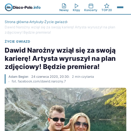
Disco-Polo
.info
Newsy
Klipy
Koncerty
TOP 20
Strona główna
›
Artykuły
›
Życie gwiazd
›
Dawid Narożny wziął się za swoją karierę! Artysta wyruszył na plan
zdjęciowy! Będzie premiera!
ŻYCIE GWIAZD
Dawid Narożny wziął się za swoją
karierę! Artysta wyruszył na plan
zdjęciowy! Będzie premiera!
Adam Begier
24 czerwca 2020, 20:30
2 min czytania
fot. facebook.com/dawid.narozny.7