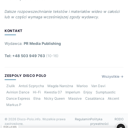
Dalsze rozpowszechnianie tekstów i materiałów wideo w całości
lub w części wymaga wcześniejszej zgody wydawcy.
KONTAKT
Wydawca:
PR Media Publishing
Tel: +48 503 949 763
(10-16)
ZESPOŁY DISCO POLO
Wszystkie →
Ziulik
Antoś Szprycha
Magda Narożna
Marioo
Van Davi
Avinion Dance
Hi-Fi
Kwestia 07
Imperium
Enjoy
Sumptuastic
Dance Express
Etna
Nicky Queen
Massive
Casablanca
Akcent
Markus P
© 2026 Disco-Polo.info. Wszelkie prawa
Regulamin
Polityka
RODO
zastrzeżone.
prywatności
×
REKLAMA