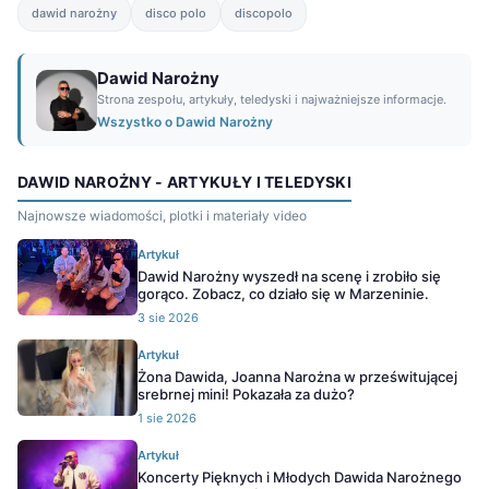
dawid narożny
disco polo
discopolo
Dawid Narożny
Strona zespołu, artykuły, teledyski i najważniejsze informacje.
Wszystko o Dawid Narożny
DAWID NAROŻNY - ARTYKUŁY I TELEDYSKI
Najnowsze wiadomości, plotki i materiały video
Artykuł
Dawid Narożny wyszedł na scenę i zrobiło się
gorąco. Zobacz, co działo się w Marzeninie.
3 sie 2026
Artykuł
Żona Dawida, Joanna Narożna w prześwitującej
srebrnej mini! Pokazała za dużo?
1 sie 2026
Artykuł
Koncerty Pięknych i Młodych Dawida Narożnego