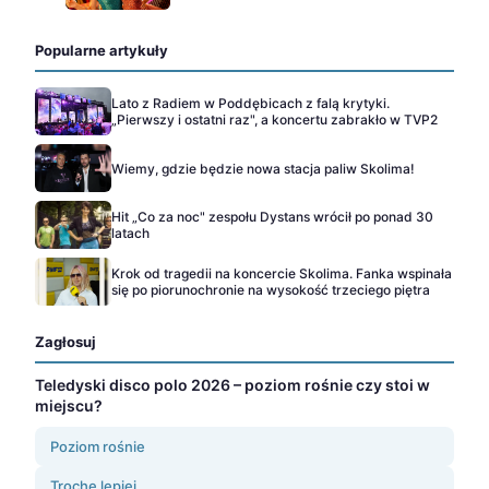
Popularne artykuły
Lato z Radiem w Poddębicach z falą krytyki.
„Pierwszy i ostatni raz", a koncertu zabrakło w TVP2
Wiemy, gdzie będzie nowa stacja paliw Skolima!
Hit „Co za noc" zespołu Dystans wrócił po ponad 30
latach
Krok od tragedii na koncercie Skolima. Fanka wspinała
się po piorunochronie na wysokość trzeciego piętra
Zagłosuj
Teledyski disco polo 2026 – poziom rośnie czy stoi w
miejscu?
Poziom rośnie
Trochę lepiej