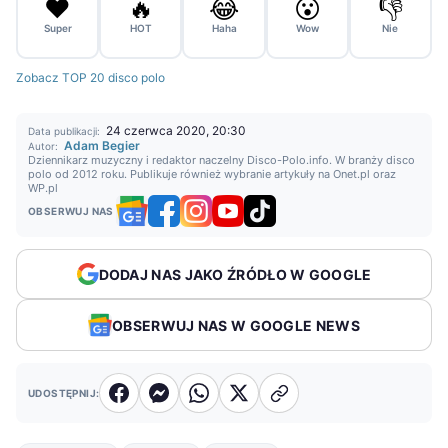
❤️
🔥
😂
😮
👎
Super
HOT
Haha
Wow
Nie
Zobacz TOP 20 disco polo
24 czerwca 2020, 20:30
Data publikacji:
Adam Begier
Autor:
Dziennikarz muzyczny i redaktor naczelny Disco-Polo.info. W branży disco
polo od 2012 roku. Publikuje również wybranie artykuły na Onet.pl oraz
WP.pl
OBSERWUJ NAS
DODAJ NAS JAKO ŹRÓDŁO W GOOGLE
OBSERWUJ NAS W GOOGLE NEWS
UDOSTĘPNIJ: