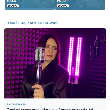
HALO
POLU
OGLĄDAJ
OGLĄDAJ
TO MOŻE CIĘ ZAINTERESOWAĆ
ŻYCIE GWIAZD
Zamiast sceny gospodarstwo. Agness pokazała, jak