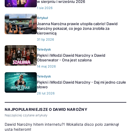
w sierpniu i wrześniu 2026
1 sie 2026
Artykuł
Joanna Narożna prawie utopiła cabrio! Dawid
Narożny pokazał, co jego żona zrobiła za
kierownicą
31 lip 2026
Teledysk
Piękni i Młodzi Dawid Narożny x Dawid
Obserwator - Ona jest szalona
14 maj 2026
Teledysk
Piękni i Młodzi Dawid Narożny - Daj mi jedno czułe
słowo
26 lut 2026
NAJPOPULARNIEJSZE O DAWID NAROŻNY
Najczęściej czytane artykuły
Dawid Narożny hitem internetu?! Wokalista disco polo zamknął
usta hejterom!