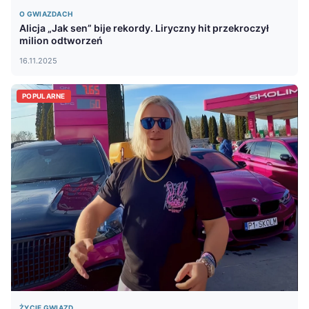
O GWIAZDACH
Alicja „Jak sen” bije rekordy. Liryczny hit przekroczył
milion odtworzeń
16.11.2025
POPULARNE
ŻYCIE GWIAZD