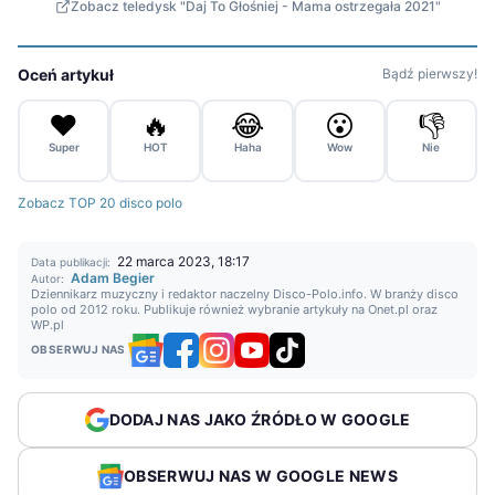
Zobacz teledysk "Daj To Głośniej - Mama ostrzegała 2021"
Oceń artykuł
Bądź pierwszy!
❤️
🔥
😂
😮
👎
Super
HOT
Haha
Wow
Nie
Zobacz TOP 20 disco polo
22 marca 2023, 18:17
Data publikacji:
Adam Begier
Autor:
Dziennikarz muzyczny i redaktor naczelny Disco-Polo.info. W branży disco
polo od 2012 roku. Publikuje również wybranie artykuły na Onet.pl oraz
WP.pl
OBSERWUJ NAS
DODAJ NAS JAKO ŹRÓDŁO W GOOGLE
OBSERWUJ NAS W GOOGLE NEWS