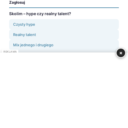
Zagłosuj
Skolim – hype czy realny talent?
Czysty hype
Realny talent
Mix jednego i drugiego
×
REKLAMA
Za wcześnie oceniać
Obserwuj nas
Twórz portal razem z nami
Wyślij artykuł
Wyślij teledysk