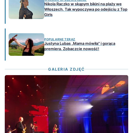
Nikola Raczko w skąpym bikini na plaży we
Włoszech. Tak wypoczywa po odejściu z Top
Girls
POPULARNE TERAZ
Justyna Lubas „Mama mówiła" i gorąca
premiera. Zobaczcie nowość!
GALERIA ZDJĘĆ