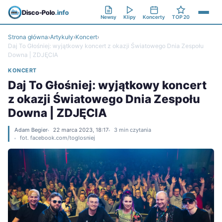
Disco-Polo
.info
Newsy
Klipy
Koncerty
TOP 20
Strona główna
›
Artykuły
›
Koncert
›
Daj To Głośniej: wyjątkowy koncert z okazji Światowego Dnia Zespołu
Downa | ZDJĘCIA
KONCERT
Daj To Głośniej: wyjątkowy koncert
z okazji Światowego Dnia Zespołu
Downa | ZDJĘCIA
Adam Begier
22 marca 2023, 18:17
3 min czytania
fot. facebook.com/toglosniej