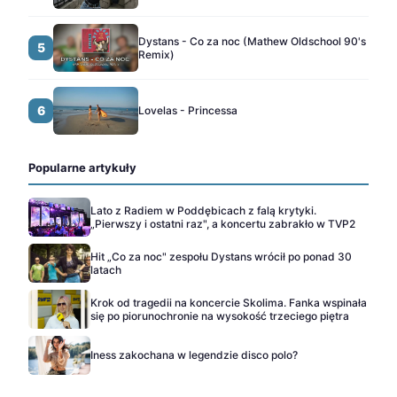
Dystans - Co za noc (Mathew Oldschool 90's
5
Remix)
6
Lovelas - Princessa
Popularne artykuły
Lato z Radiem w Poddębicach z falą krytyki.
„Pierwszy i ostatni raz", a koncertu zabrakło w TVP2
Hit „Co za noc" zespołu Dystans wrócił po ponad 30
latach
Krok od tragedii na koncercie Skolima. Fanka wspinała
się po piorunochronie na wysokość trzeciego piętra
Iness zakochana w legendzie disco polo?