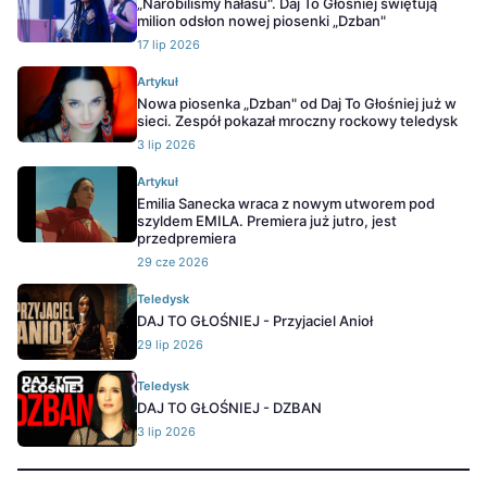
„Narobiliśmy hałasu". Daj To Głośniej świętują
milion odsłon nowej piosenki „Dzban"
17 lip 2026
Artykuł
Nowa piosenka „Dzban" od Daj To Głośniej już w
sieci. Zespół pokazał mroczny rockowy teledysk
3 lip 2026
Artykuł
Emilia Sanecka wraca z nowym utworem pod
szyldem EMILA. Premiera już jutro, jest
przedpremiera
29 cze 2026
Teledysk
DAJ TO GŁOŚNIEJ - Przyjaciel Anioł
29 lip 2026
Teledysk
DAJ TO GŁOŚNIEJ - DZBAN
3 lip 2026