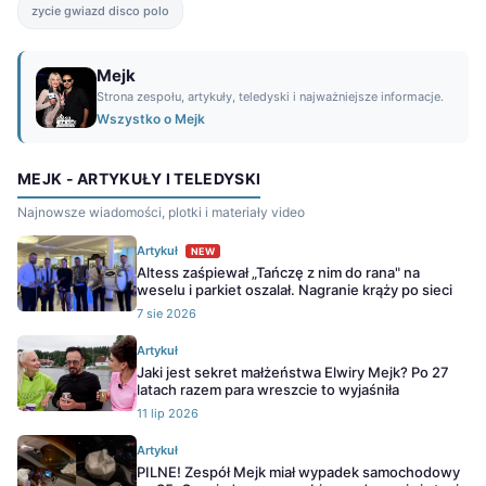
zycie gwiazd disco polo
Mejk
Strona zespołu, artykuły, teledyski i najważniejsze informacje.
Wszystko o Mejk
MEJK - ARTYKUŁY I TELEDYSKI
Najnowsze wiadomości, plotki i materiały video
Artykuł
NEW
Altess zaśpiewał „Tańczę z nim do rana" na
weselu i parkiet oszalał. Nagranie krąży po sieci
7 sie 2026
Artykuł
Jaki jest sekret małżeństwa Elwiry Mejk? Po 27
latach razem para wreszcie to wyjaśniła
11 lip 2026
Artykuł
PILNE! Zespół Mejk miał wypadek samochodowy