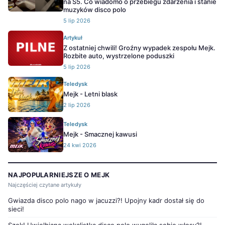
na S5. Co wiadomo o przebiegu zdarzenia i stanie
muzyków disco polo
5 lip 2026
Artykuł
Z ostatniej chwili! Groźny wypadek zespołu Mejk.
Rozbite auto, wystrzelone poduszki
5 lip 2026
Teledysk
Mejk - Letni blask
2 lip 2026
Teledysk
Mejk - Smacznej kawusi
24 kwi 2026
NAJPOPULARNIEJSZE O MEJK
Najczęściej czytane artykuły
Gwiazda disco polo nago w jacuzzi?! Upojny kadr dostał się do
sieci!