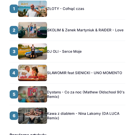
1
ZŁOTY - Cofnąć czas
2
SKOLIM & Zenek Martyniuk & RAIDER - Love
3
DJ OLI - Serce Moje
4
SŁAWOMIR feat SIENICKI - UNO MOMENTO
Dystans - Co za noc (Mathew Oldschool 90's
5
Remix)
Kawa z diabłem - Nina Lakomy (DA LUCA
6
Remix)
Popularne artykuły