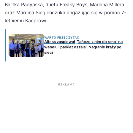
Bartka Padyaska, duetu Freaky Boys, Marcina Millera
oraz Marcina Siegieńczuka angażując się w pomoc 7-
letniemu Kacprowi.
WARTO PRZECZYTAĆ
Altess zaśpiewał „Tańczę z nim do rana" na
weselu i parkiet oszalał. Nagranie krąży po
sieci
REKLAMA