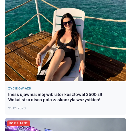
ŻYCIE GWIAZD
Iness ujawnia: mój wibrator kosztował 3500 zł!
Wokalistka disco polo zaskoczyła wszystkich!
25.01.2026
POPULARNE