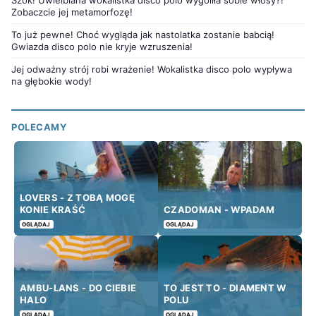
Szok! Uwielbiana wokalistka disco polo wygoliła sobie włosy?!
Zobaczcie jej metamorfozę!
To już pewne! Choć wygląda jak nastolatka zostanie babcią!
Gwiazda disco polo nie kryje wzruszenia!
Jej odważny strój robi wrażenie! Wokalistka disco polo wypływa
na głębokie wody!
POLECAMY
LOVERS - Z TOBĄ MOGĘ
KONIE KRAŚĆ
CZADOMAN - WPADAM
OGLĄDAJ
OGLĄDAJ
AMBU-LANS - DO CIEBIE
TO JEST TO - DIAMENT W
HALO
POLU
OGLĄDAJ
OGLĄDAJ