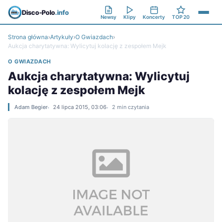
Disco-Polo
.info
Newsy
Klipy
Koncerty
TOP 20
Strona główna
›
Artykuły
›
O Gwiazdach
›
Aukcja charytatywna: Wylicytuj kolację z zespołem Mejk
O GWIAZDACH
Aukcja charytatywna: Wylicytuj
kolację z zespołem Mejk
Adam Begier
24 lipca 2015, 03:06
2 min czytania