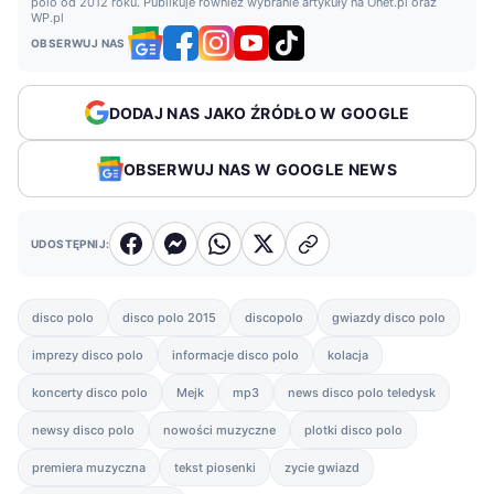
polo od 2012 roku. Publikuje również wybranie artykuły na Onet.pl oraz
WP.pl
OBSERWUJ NAS
DODAJ NAS JAKO ŹRÓDŁO W GOOGLE
OBSERWUJ NAS W GOOGLE NEWS
UDOSTĘPNIJ:
disco polo
disco polo 2015
discopolo
gwiazdy disco polo
imprezy disco polo
informacje disco polo
kolacja
koncerty disco polo
Mejk
mp3
news disco polo teledysk
newsy disco polo
nowości muzyczne
plotki disco polo
premiera muzyczna
tekst piosenki
zycie gwiazd