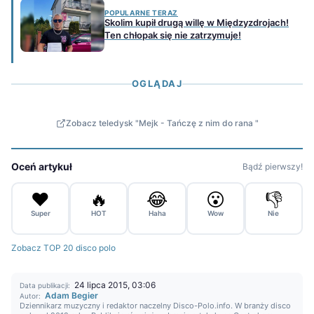
POPULARNE TERAZ
Skolim kupił drugą willę w Międzyzdrojach!
Ten chłopak się nie zatrzymuje!
OGLĄDAJ
Zobacz teledysk "Mejk - Tańczę z nim do rana "
Oceń artykuł
Bądź pierwszy!
❤️
🔥
😂
😮
👎
Super
HOT
Haha
Wow
Nie
Zobacz TOP 20 disco polo
24 lipca 2015, 03:06
Data publikacji:
Adam Begier
Autor:
Dziennikarz muzyczny i redaktor naczelny Disco-Polo.info. W branży disco