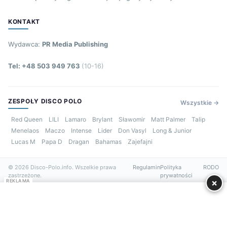
KONTAKT
Wydawca:
PR Media Publishing
Tel: +48 503 949 763
(10-16)
ZESPOŁY DISCO POLO
Wszystkie →
Red Queen
LILI
Lamaro
Brylant
Sławomir
Matt Palmer
Talip
Menelaos
Maczo
Intense
Lider
Don Vasyl
Long & Junior
Lucas M
Papa D
Dragan
Bahamas
Zajefajni
© 2026 Disco-Polo.info. Wszelkie prawa
Regulamin
Polityka
RODO
zastrzeżone.
prywatności
×
REKLAMA