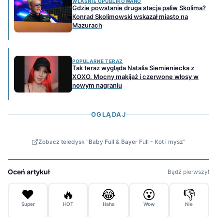
WŁAŚNIE OPUBLIKOWANO
Gdzie powstanie druga stacja paliw Skolima?
Konrad Skolimowski wskazał miasto na
Mazurach
POPULARNE TERAZ
Tak teraz wygląda Natalia Siemieniecka z
XOXO. Mocny makijaż i czerwone włosy w
nowym nagraniu
OGLĄDAJ
Zobacz teledysk "Baby Full & Bayer Full - Kot i mysz"
Oceń artykuł
Bądź pierwszy!
❤️
🔥
😂
😮
👎
Super
HOT
Haha
Wow
Nie