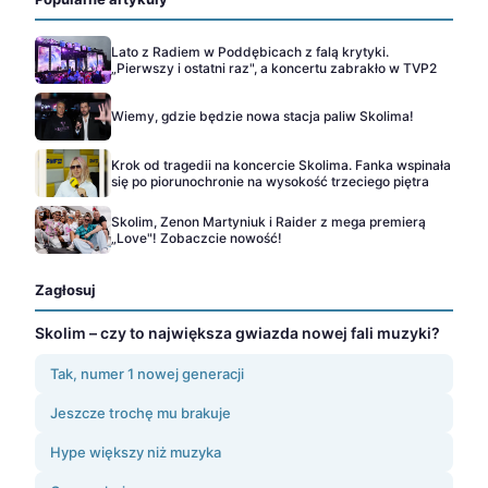
Lato z Radiem w Poddębicach z falą krytyki.
„Pierwszy i ostatni raz", a koncertu zabrakło w TVP2
Wiemy, gdzie będzie nowa stacja paliw Skolima!
Krok od tragedii na koncercie Skolima. Fanka wspinała
się po piorunochronie na wysokość trzeciego piętra
Skolim, Zenon Martyniuk i Raider z mega premierą
„Love"! Zobaczcie nowość!
Zagłosuj
Skolim – czy to największa gwiazda nowej fali muzyki?
Tak, numer 1 nowej generacji
Jeszcze trochę mu brakuje
Hype większy niż muzyka