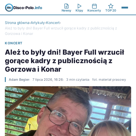
Disco-Polo
.info
Newsy
Klipy
Koncerty
TOP 20
Strona główna
›
Artykuły
›
Koncert
›
Ależ to były dni! Bayer Full wrzucił gorące kadry z publicznością z
Gorzowa i Konar
KONCERT
Ależ to były dni! Bayer Full wrzucił
gorące kadry z publicznością z
Gorzowa i Konar
Adam Begier
7 lipca 2026, 16:26
3 min czytania
fot. materiał prasowy