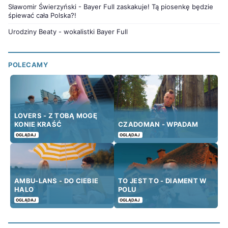
Sławomir Świerzyński - Bayer Full zaskakuje! Tą piosenkę będzie
śpiewać cała Polska?!
Urodziny Beaty - wokalistki Bayer Full
POLECAMY
LOVERS - Z TOBĄ MOGĘ
KONIE KRAŚĆ
CZADOMAN - WPADAM
OGLĄDAJ
OGLĄDAJ
AMBU-LANS - DO CIEBIE
TO JEST TO - DIAMENT W
HALO
POLU
OGLĄDAJ
OGLĄDAJ