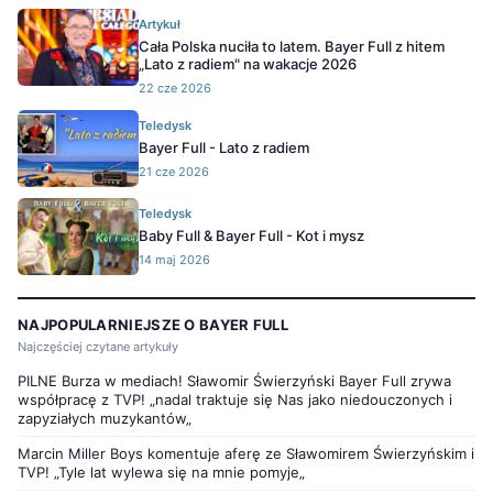
Artykuł
Cała Polska nuciła to latem. Bayer Full z hitem
„Lato z radiem" na wakacje 2026
22 cze 2026
Teledysk
Bayer Full - Lato z radiem
21 cze 2026
Teledysk
Baby Full & Bayer Full - Kot i mysz
14 maj 2026
NAJPOPULARNIEJSZE O BAYER FULL
Najczęściej czytane artykuły
PILNE Burza w mediach! Sławomir Świerzyński Bayer Full zrywa
współpracę z TVP! „nadal traktuje się Nas jako niedouczonych i
zapyziałych muzykantów„
Marcin Miller Boys komentuje aferę ze Sławomirem Świerzyńskim i
TVP! „Tyle lat wylewa się na mnie pomyje„