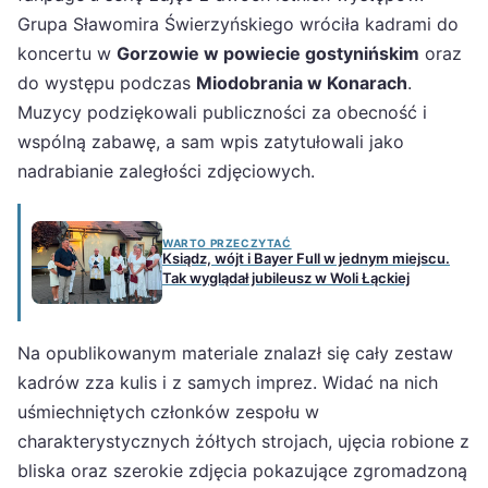
Grupa Sławomira Świerzyńskiego wróciła kadrami do
koncertu w
Gorzowie w powiecie gostynińskim
oraz
do występu podczas
Miodobrania w Konarach
.
Muzycy podziękowali publiczności za obecność i
wspólną zabawę, a sam wpis zatytułowali jako
nadrabianie zaległości zdjęciowych.
WARTO PRZECZYTAĆ
Ksiądz, wójt i Bayer Full w jednym miejscu.
Tak wyglądał jubileusz w Woli Łąckiej
Na opublikowanym materiale znalazł się cały zestaw
kadrów zza kulis i z samych imprez. Widać na nich
uśmiechniętych członków zespołu w
charakterystycznych żółtych strojach, ujęcia robione z
bliska oraz szerokie zdjęcia pokazujące zgromadzoną