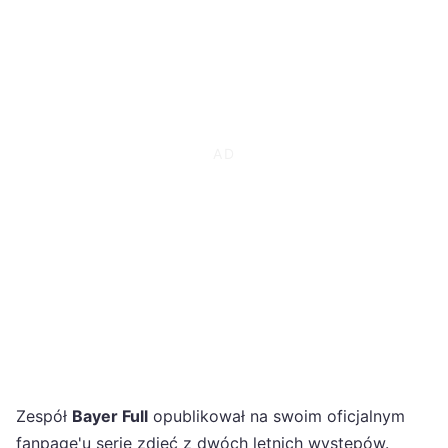
Zespół
Bayer Full
opublikował na swoim oficjalnym
fanpage'u serię zdjęć z dwóch letnich występów.