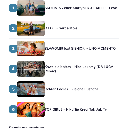
1
SKOLIM & Zenek Martyniuk & RAIDER - Love
2
DJ OLI - Serce Moje
3
SŁAWOMIR feat SIENICKI - UNO MOMENTO
Kawa z diabłem - Nina Lakomy (DA LUCA
4
Remix)
5
Golden Ladies - Zielona Puszcza
6
TOP GIRLS - Nikt Nie Kręci Tak Jak Ty
Popularne artykuły