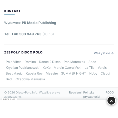
KONTAKT
Wydawca:
PR Media Publishing
Tel: +48 503 949 763
(10-16)
ZESPOŁY DISCO POLO
Wszystkie →
Polo Vibes
Domino
Dance 2 Disco
Pan Mareczek
Sado
Krystian Pudzianowski
XoXo
Marcin Czerwiński
La Tija
Verdis
Beat Magic
Kapela Roy
Maestro
SUMMER NIGHT
N’Joy
Claudi
Bedi
Czadowa Mamuśka
© 2026 Disco-Polo.info. Wszelkie prawa
Regulamin
Polityka
RODO
zastrzeżone.
prywatności
×
REKLAMA