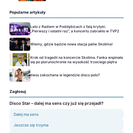
Popularne artykuły
Lato z Radiem w Poddębicach z falą krytyki.
„Pierwszy i ostatni raz", a koncertu zabrakło w TVP2
Wiemy, gdzie będzie nowa stacja paliw Skolima!
Krok od tragedii na koncercie Skolima. Fanka wspinała
się po piorunochronie na wysokość trzeciego piętra
Iness zakochana w legendzie disco polo?
Zagłosuj
Disco Star – dalej ma sens czy już się przejadł?
Dalej ma sens
Jeszcze się trzyma