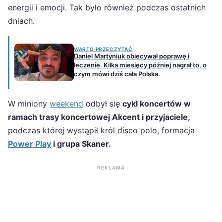
energii i emocji. Tak było również podczas ostatnich
dniach.
WARTO PRZECZYTAĆ
Daniel Martyniuk obiecywał poprawę i
leczenie. Kilka miesięcy później nagrał to, o
czym mówi dziś cała Polska.
W miniony
weekend
odbył się
cykl koncertów w
ramach trasy koncertowej Akcent i przyjaciele,
podczas której wystąpił król disco polo, formacja
Power Play
i grupa Skaner.
REKLAMA