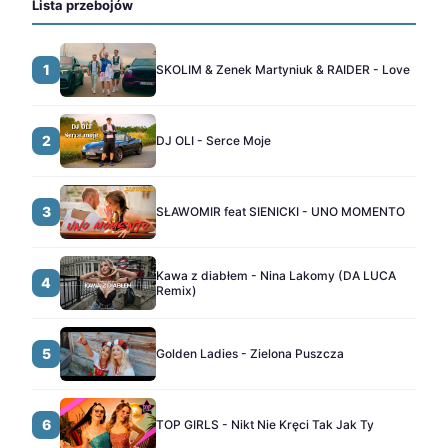
Lista przebojów
1
SKOLIM & Zenek Martyniuk & RAIDER - Love
2
DJ OLI - Serce Moje
3
SŁAWOMIR feat SIENICKI - UNO MOMENTO
Kawa z diabłem - Nina Lakomy (DA LUCA
4
Remix)
5
Golden Ladies - Zielona Puszcza
6
TOP GIRLS - Nikt Nie Kręci Tak Jak Ty