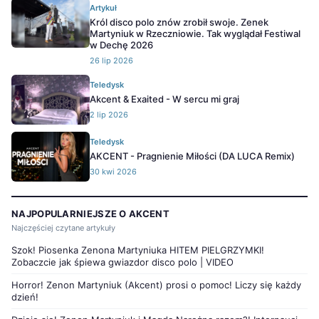
Artykuł
Król disco polo znów zrobił swoje. Zenek
Martyniuk w Rzeczniowie. Tak wyglądał Festiwal
w Dechę 2026
26 lip 2026
Teledysk
Akcent & Exaited - W sercu mi graj
2 lip 2026
Teledysk
AKCENT - Pragnienie Miłości (DA LUCA Remix)
30 kwi 2026
NAJPOPULARNIEJSZE O AKCENT
Najczęściej czytane artykuły
Szok! Piosenka Zenona Martyniuka HITEM PIELGRZYMKI!
Zobaczcie jak śpiewa gwiazdor disco polo | VIDEO
Horror! Zenon Martyniuk (Akcent) prosi o pomoc! Liczy się każdy
dzień!