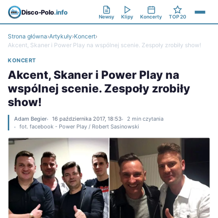
Disco-Polo
.info
Newsy
Klipy
Koncerty
TOP 20
Strona główna
›
Artykuły
›
Koncert
›
Akcent, Skaner i Power Play na wspólnej scenie. Zespoły zrobiły show!
KONCERT
Akcent, Skaner i Power Play na
wspólnej scenie. Zespoły zrobiły
show!
Adam Begier
16 października 2017, 18:53
2 min czytania
fot. facebook - Power Play / Robert Sasinowski