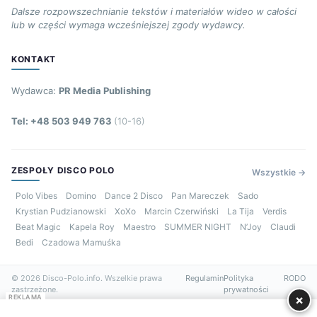
Dalsze rozpowszechnianie tekstów i materiałów wideo w całości
lub w części wymaga wcześniejszej zgody wydawcy.
KONTAKT
Wydawca:
PR Media Publishing
Tel: +48 503 949 763
(10-16)
ZESPOŁY DISCO POLO
Wszystkie →
Polo Vibes
Domino
Dance 2 Disco
Pan Mareczek
Sado
Krystian Pudzianowski
XoXo
Marcin Czerwiński
La Tija
Verdis
Beat Magic
Kapela Roy
Maestro
SUMMER NIGHT
N’Joy
Claudi
Bedi
Czadowa Mamuśka
© 2026 Disco-Polo.info. Wszelkie prawa
Regulamin
Polityka
RODO
zastrzeżone.
prywatności
×
REKLAMA