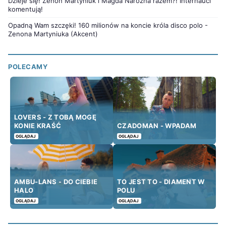
Dzieje się! Zenon Martyniuk i Magda Narożna razem?! Internauci
komentują!
Opadną Wam szczęki! 160 milionów na koncie króla disco polo -
Zenona Martyniuka (Akcent)
POLECAMY
LOVERS - Z TOBĄ MOGĘ
KONIE KRAŚĆ
CZADOMAN - WPADAM
OGLĄDAJ
OGLĄDAJ
AMBU-LANS - DO CIEBIE
TO JEST TO - DIAMENT W
HALO
POLU
OGLĄDAJ
OGLĄDAJ