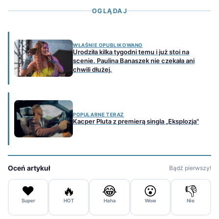
OGLĄDAJ
WŁAŚNIE OPUBLIKOWANO
Urodziła kilka tygodni temu i już stoi na
scenie. Paulina Banaszek nie czekała ani
chwili dłużej.
POPULARNE TERAZ
Kacper Pluta z premierą singla „Eksplozja"
Oceń artykuł
Bądź pierwszy!
❤️
🔥
😂
😮
👎
Super
HOT
Haha
Wow
Nie