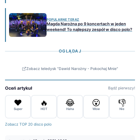
POPULARNE TERAZ
Magda Narożna po 9 koncertach w jeden
weekend! To najlepszy zespół w disco polo?
OGLĄDAJ
Zobacz teledysk "Dawid Narożny - Pokochaj Mnie"
Oceń artykuł
Bądź pierwszy!
❤️
🔥
😂
😮
👎
Super
HOT
Haha
Wow
Nie
Zobacz TOP 20 disco polo