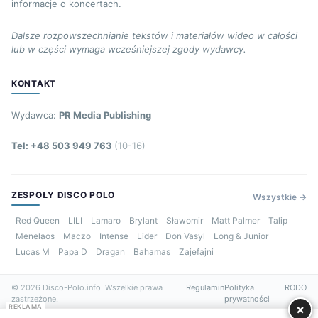
informacje o koncertach.
Dalsze rozpowszechnianie tekstów i materiałów wideo w całości
lub w części wymaga wcześniejszej zgody wydawcy.
KONTAKT
Wydawca:
PR Media Publishing
Tel: +48 503 949 763
(10-16)
ZESPOŁY DISCO POLO
Wszystkie →
Red Queen
LILI
Lamaro
Brylant
Sławomir
Matt Palmer
Talip
Menelaos
Maczo
Intense
Lider
Don Vasyl
Long & Junior
Lucas M
Papa D
Dragan
Bahamas
Zajefajni
© 2026 Disco-Polo.info. Wszelkie prawa
Regulamin
Polityka
RODO
zastrzeżone.
prywatności
×
REKLAMA