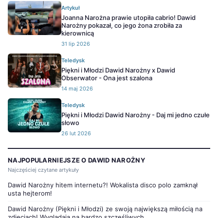
Artykuł
Joanna Narożna prawie utopiła cabrio! Dawid
Narożny pokazał, co jego żona zrobiła za
kierownicą
31 lip 2026
Teledysk
Piękni i Młodzi Dawid Narożny x Dawid
Obserwator - Ona jest szalona
14 maj 2026
Teledysk
Piękni i Młodzi Dawid Narożny - Daj mi jedno czułe
słowo
26 lut 2026
NAJPOPULARNIEJSZE O DAWID NAROŻNY
Najczęściej czytane artykuły
Dawid Narożny hitem internetu?! Wokalista disco polo zamknął
usta hejterom!
Dawid Narożny (Piękni i Młodzi) ze swoją największą miłością na
zdjęciach! Wyglądają na bardzo szczęśliwych