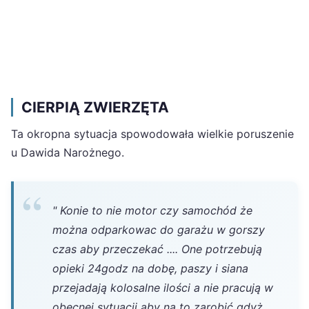
CIERPIĄ ZWIERZĘTA
Ta okropna sytuacja spowodowała wielkie poruszenie
u Dawida Narożnego.
" Konie to nie motor czy samochód że
można odparkowac do garażu w gorszy
czas aby przeczekać .... One potrzebują
opieki 24godz na dobę, paszy i siana
przejadają kolosalne ilości a nie pracują w
obecnej sytuacji aby na to zarobić gdyż