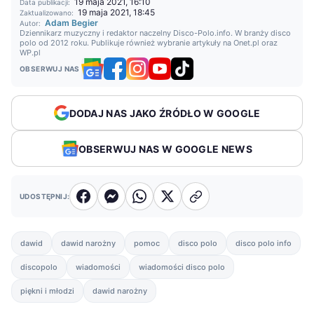
19 maja 2021, 16:10
Data publikacji:
19 maja 2021, 18:45
Zaktualizowano:
Adam Begier
Autor:
Dziennikarz muzyczny i redaktor naczelny Disco-Polo.info. W branży disco
polo od 2012 roku. Publikuje również wybranie artykuły na Onet.pl oraz
WP.pl
OBSERWUJ NAS
DODAJ NAS JAKO ŹRÓDŁO W GOOGLE
OBSERWUJ NAS W GOOGLE NEWS
UDOSTĘPNIJ:
dawid
dawid narożny
pomoc
disco polo
disco polo info
discopolo
wiadomości
wiadomości disco polo
piękni i młodzi
dawid narożny