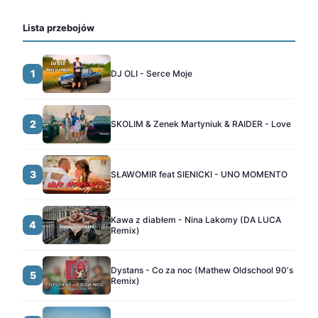
Lista przebojów
1
DJ OLI - Serce Moje
2
SKOLIM & Zenek Martyniuk & RAIDER - Love
3
SŁAWOMIR feat SIENICKI - UNO MOMENTO
Kawa z diabłem - Nina Lakomy (DA LUCA
4
Remix)
Dystans - Co za noc (Mathew Oldschool 90's
5
Remix)