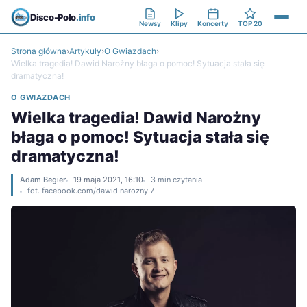
Disco-Polo
.info
Newsy
Klipy
Koncerty
TOP 20
Strona główna
›
Artykuły
›
O Gwiazdach
›
Wielka tragedia! Dawid Narożny błaga o pomoc! Sytuacja stała się
dramatyczna!
O GWIAZDACH
Wielka tragedia! Dawid Narożny
błaga o pomoc! Sytuacja stała się
dramatyczna!
Adam Begier
19 maja 2021, 16:10
3 min czytania
fot. facebook.com/dawid.narozny.7