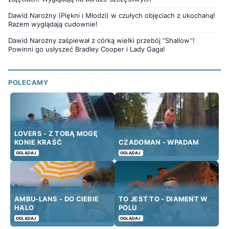
Dawid Narożny (Piękni i Młodzi) w czułych objęciach z ukochaną!
Razem wyglądają cudownie!
Dawid Narożny zaśpiewał z córką wielki przebój ”Shallow”!
Powinni go usłyszeć Bradley Cooper i Lady Gaga!
POLECAMY
LOVERS - Z TOBĄ MOGĘ
KONIE KRAŚĆ
CZADOMAN - WPADAM
OGLĄDAJ
OGLĄDAJ
AMBU-LANS - DO CIEBIE
TO JEST TO - DIAMENT W
HALO
POLU
OGLĄDAJ
OGLĄDAJ