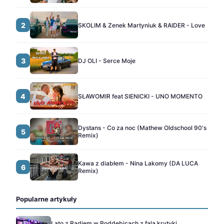
2
SKOLIM & Zenek Martyniuk & RAIDER - Love
3
DJ OLI - Serce Moje
4
SŁAWOMIR feat SIENICKI - UNO MOMENTO
Dystans - Co za noc (Mathew Oldschool 90's
5
Remix)
Kawa z diabłem - Nina Lakomy (DA LUCA
6
Remix)
Popularne artykuły
Lato z Radiem w Poddębicach z falą krytyki.