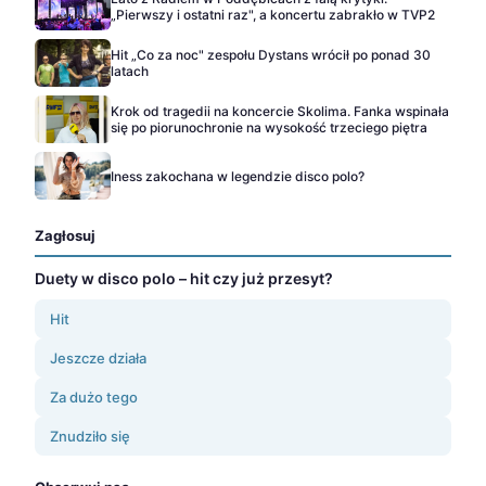
„Pierwszy i ostatni raz", a koncertu zabrakło w TVP2
Hit „Co za noc" zespołu Dystans wrócił po ponad 30
latach
Krok od tragedii na koncercie Skolima. Fanka wspinała
się po piorunochronie na wysokość trzeciego piętra
Iness zakochana w legendzie disco polo?
Zagłosuj
Duety w disco polo – hit czy już przesyt?
Hit
Jeszcze działa
Za dużo tego
Znudziło się