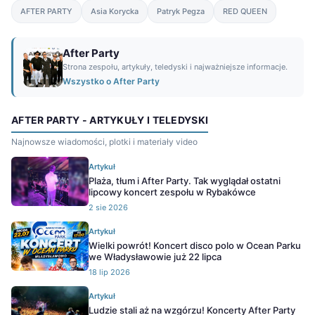
AFTER PARTY
Asia Korycka
Patryk Pegza
RED QUEEN
After Party
Strona zespołu, artykuły, teledyski i najważniejsze informacje.
Wszystko o After Party
AFTER PARTY - ARTYKUŁY I TELEDYSKI
Najnowsze wiadomości, plotki i materiały video
Artykuł
Plaża, tłum i After Party. Tak wyglądał ostatni
lipcowy koncert zespołu w Rybakówce
2 sie 2026
Artykuł
Wielki powrót! Koncert disco polo w Ocean Parku
we Władysławowie już 22 lipca
18 lip 2026
Artykuł
Ludzie stali aż na wzgórzu! Koncerty After Party