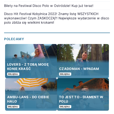
Bilety na Festiwal Disco Polo w Ostródzie! Kup już teraz!
Disco Hit Festival Kobylnica 2022! Znamy listę WSZYSTKICH
wykonawców! Czym ZASKOCZĄ?! Największe wydarzenie w disco
polo zbliża się wielkimi krokami!
POLECAMY
LOVERS - Z TOBĄ MOGĘ
KONIE KRAŚĆ
CZADOMAN - WPADAM
OGLĄDAJ
OGLĄDAJ
AMBU-LANS - DO CIEBIE
TO JEST TO - DIAMENT W
HALO
POLU
OGLĄDAJ
OGLĄDAJ