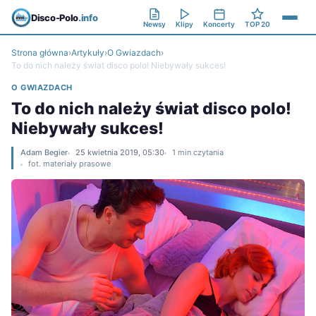
Disco-Polo
.info
Newsy
Klipy
Koncerty
TOP 20
Strona główna
›
Artykuły
›
O Gwiazdach
›
To do nich należy świat disco polo! Niebywały sukces!
O GWIAZDACH
To do nich należy świat disco polo!
Niebywały sukces!
Adam Begier
25 kwietnia 2019, 05:30
1 min czytania
fot. materiały prasowe