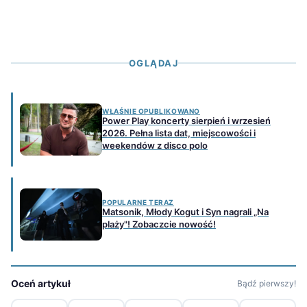
OGLĄDAJ
WŁAŚNIE OPUBLIKOWANO
Power Play koncerty sierpień i wrzesień
2026. Pełna lista dat, miejscowości i
weekendów z disco polo
POPULARNE TERAZ
Matsonik, Młody Kogut i Syn nagrali „Na
plaży"! Zobaczcie nowość!
Oceń artykuł
Bądź pierwszy!