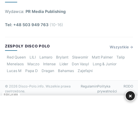
Wydawca:
PR Media Publishing
Tel: +48 503 949 763
(10-16)
ZESPOŁY DISCO POLO
Wszystkie →
Red Queen
LILI
Lamaro
Brylant
Sławomir
Matt Palmer
Talip
Menelaos
Maczo
Intense
Lider
Don Vasyl
Long & Junior
Lucas M
Papa D
Dragan
Bahamas
Zajefajni
© 2026 Disco-Polo.info. Wszelkie prawa
Regulamin
Polityka
RODO
zastrzeżone.
prywatności
×
REKLAMA