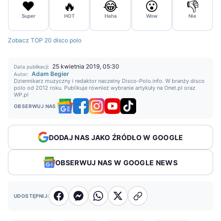
❤️
🔥
😂
😮
👎
Super
HOT
Haha
Wow
Nie
Zobacz TOP 20 disco polo
25 kwietnia 2019, 05:30
Data publikacji:
Adam Begier
Autor:
Dziennikarz muzyczny i redaktor naczelny Disco-Polo.info. W branży disco
polo od 2012 roku. Publikuje również wybranie artykuły na Onet.pl oraz
WP.pl
OBSERWUJ NAS
DODAJ NAS JAKO ŹRÓDŁO W GOOGLE
OBSERWUJ NAS W GOOGLE NEWS
UDOSTĘPNIJ: