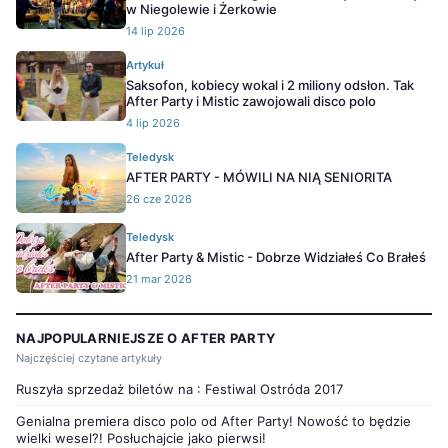
w Niegolewie i Żerkowie
14 lip 2026
Artykuł
Saksofon, kobiecy wokal i 2 miliony odsłon. Tak
After Party i Mistic zawojowali disco polo
4 lip 2026
Teledysk
AFTER PARTY - MÓWILI NA NIĄ SENIORITA
26 cze 2026
Teledysk
After Party & Mistic - Dobrze Widziałeś Co Brałeś
21 mar 2026
NAJPOPULARNIEJSZE O AFTER PARTY
Najczęściej czytane artykuły
Ruszyła sprzedaż biletów na : Festiwal Ostróda 2017
Genialna premiera disco polo od After Party! Nowość to będzie
wielki wesel?! Posłuchajcie jako pierwsi!