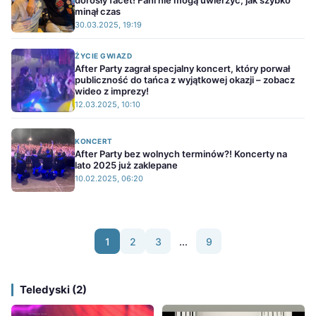
dorosły facet! Fani nie mogą uwierzyć, jak szybko
minął czas
30.03.2025, 19:19
ŻYCIE GWIAZD
After Party zagrał specjalny koncert, który porwał
publiczność do tańca z wyjątkowej okazji – zobacz
wideo z imprezy!
12.03.2025, 10:10
KONCERT
After Party bez wolnych terminów?! Koncerty na
lato 2025 już zaklepane
10.02.2025, 06:20
1
2
3
...
9
Teledyski (2)