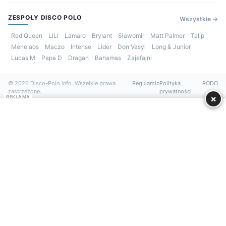
ZESPOŁY DISCO POLO
Wszystkie →
Red Queen
LILI
Lamaro
Brylant
Sławomir
Matt Palmer
Talip
Menelaos
Maczo
Intense
Lider
Don Vasyl
Long & Junior
Lucas M
Papa D
Dragan
Bahamas
Zajefajni
© 2026 Disco-Polo.info. Wszelkie prawa
Regulamin
Polityka
RODO
zastrzeżone.
prywatności
×
REKLAMA