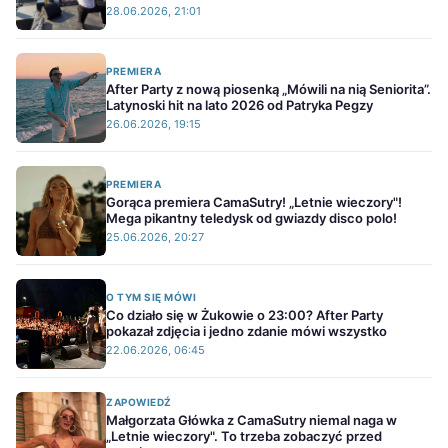
28.06.2026, 21:01
PREMIERA
After Party z nową piosenką „Mówili na nią Seniorita”.
Latynoski hit na lato 2026 od Patryka Pegzy
26.06.2026, 19:15
PREMIERA
Gorąca premiera CamaSutry! „Letnie wieczory"!
Mega pikantny teledysk od gwiazdy disco polo!
25.06.2026, 20:27
O TYM SIĘ MÓWI
Co działo się w Żukowie o 23:00? After Party
pokazał zdjęcia i jedno zdanie mówi wszystko
22.06.2026, 06:45
ZAPOWIEDŹ
Małgorzata Główka z CamaSutry niemal naga w
„Letnie wieczory". To trzeba zobaczyć przed