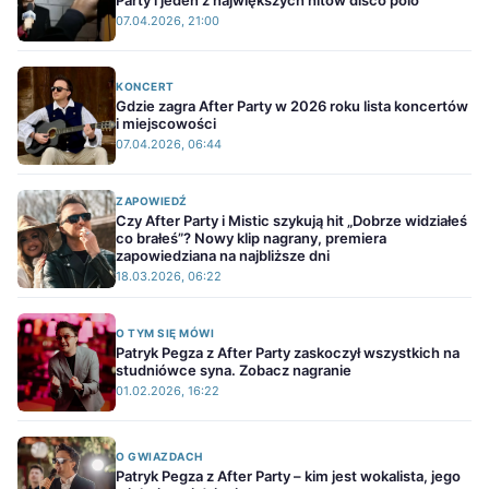
Party i jeden z największych hitów disco polo
07.04.2026, 21:00
KONCERT
Gdzie zagra After Party w 2026 roku lista koncertów
i miejscowości
07.04.2026, 06:44
ZAPOWIEDŹ
Czy After Party i Mistic szykują hit „Dobrze widziałeś
co brałeś”? Nowy klip nagrany, premiera
zapowiedziana na najbliższe dni
18.03.2026, 06:22
O TYM SIĘ MÓWI
Patryk Pegza z After Party zaskoczył wszystkich na
studniówce syna. Zobacz nagranie
01.02.2026, 16:22
O GWIAZDACH
Patryk Pegza z After Party – kim jest wokalista, jego