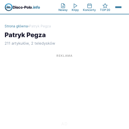
Disco-Polo
.info
Newsy
Klipy
Koncerty
TOP 20
Strona główna
›
Patryk Pegza
Patryk Pegza
211 artykułów, 2 teledysków
REKLAMA