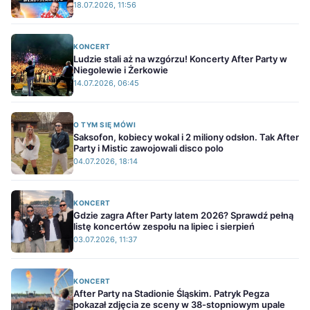
18.07.2026, 11:56
KONCERT
Ludzie stali aż na wzgórzu! Koncerty After Party w
Niegolewie i Żerkowie
14.07.2026, 06:45
O TYM SIĘ MÓWI
Saksofon, kobiecy wokal i 2 miliony odsłon. Tak After
Party i Mistic zawojowali disco polo
04.07.2026, 18:14
KONCERT
Gdzie zagra After Party latem 2026? Sprawdź pełną
listę koncertów zespołu na lipiec i sierpień
03.07.2026, 11:37
KONCERT
After Party na Stadionie Śląskim. Patryk Pegza
pokazał zdjęcia ze sceny w 38-stopniowym upale