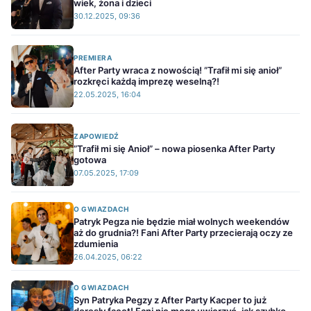
wiek, żona i dzieci
30.12.2025, 09:36
PREMIERA
After Party wraca z nowością! ”Trafił mi się anioł”
rozkręci każdą imprezę weselną?!
22.05.2025, 16:04
ZAPOWIEDŹ
”Trafił mi się Anioł” – nowa piosenka After Party
gotowa
07.05.2025, 17:09
O GWIAZDACH
Patryk Pegza nie będzie miał wolnych weekendów
aż do grudnia?! Fani After Party przecierają oczy ze
zdumienia
26.04.2025, 06:22
O GWIAZDACH
Syn Patryka Pegzy z After Party Kacper to już