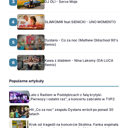
3
DJ OLI - Serce Moje
4
SŁAWOMIR feat SIENICKI - UNO MOMENTO
Dystans - Co za noc (Mathew Oldschool 90's
5
Remix)
Kawa z diabłem - Nina Lakomy (DA LUCA
6
Remix)
Popularne artykuły
Lato z Radiem w Poddębicach z falą krytyki.
„Pierwszy i ostatni raz", a koncertu zabrakło w TVP2
Hit „Co za noc" zespołu Dystans wrócił po ponad 30
latach
Krok od tragedii na koncercie Skolima. Fanka wspinała