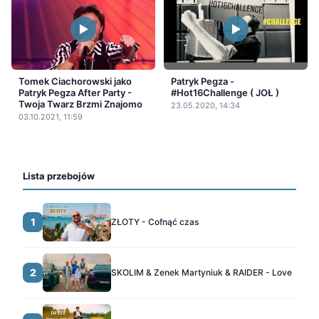
Tomek Ciachorowski jako
Patryk Pegza -
Patryk Pegza After Party -
#Hot16Challenge ( JOŁ )
Twoja Twarz Brzmi Znajomo
23.05.2020, 14:34
03.10.2021, 11:59
Lista przebojów
1
ZŁOTY - Cofnąć czas
2
SKOLIM & Zenek Martyniuk & RAIDER - Love