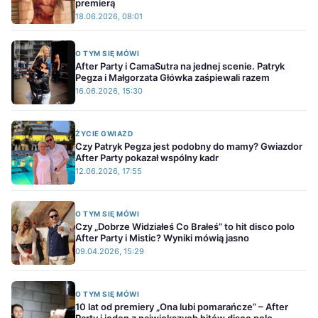
premierą
18.06.2026, 08:01
O TYM SIĘ MÓWI
After Party i CamaSutra na jednej scenie. Patryk
Pegza i Małgorzata Główka zaśpiewali razem
16.06.2026, 15:30
ŻYCIE GWIAZD
Czy Patryk Pegza jest podobny do mamy? Gwiazdor
After Party pokazał wspólny kadr
12.06.2026, 17:55
O TYM SIĘ MÓWI
Czy „Dobrze Widziałeś Co Brałeś” to hit disco polo
After Party i Mistic? Wyniki mówią jasno
09.04.2026, 15:29
O TYM SIĘ MÓWI
10 lat od premiery „Ona lubi pomarańcze” – After