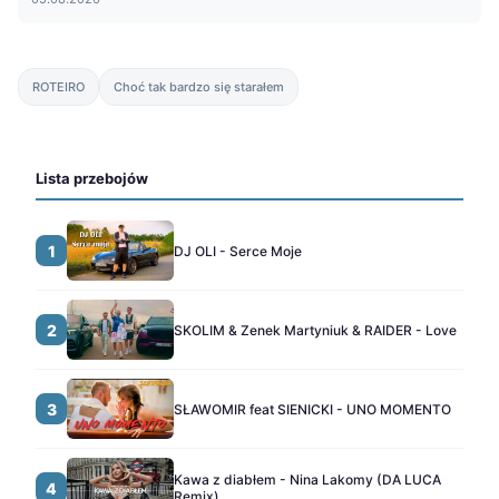
ROTEIRO
Choć tak bardzo się starałem
Lista przebojów
1
DJ OLI - Serce Moje
2
SKOLIM & Zenek Martyniuk & RAIDER - Love
3
SŁAWOMIR feat SIENICKI - UNO MOMENTO
Kawa z diabłem - Nina Lakomy (DA LUCA
4
Remix)