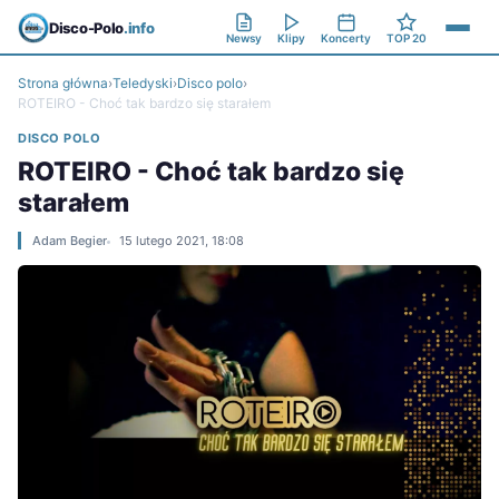
Disco-Polo
.info
Newsy
Klipy
Koncerty
TOP 20
Strona główna
›
Teledyski
›
Disco polo
›
ROTEIRO - Choć tak bardzo się starałem
DISCO POLO
ROTEIRO - Choć tak bardzo się
starałem
Adam Begier
15 lutego 2021, 18:08