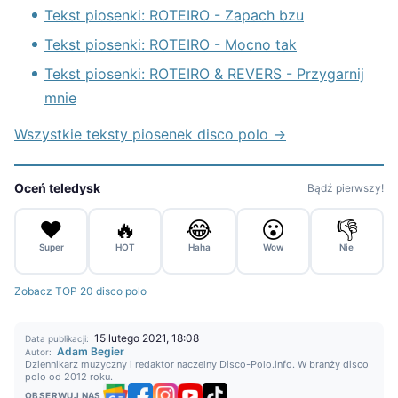
Tekst piosenki: ROTEIRO - Zapach bzu
Tekst piosenki: ROTEIRO - Mocno tak
Tekst piosenki: ROTEIRO & REVERS - Przygarnij
mnie
Wszystkie teksty piosenek disco polo →
Oceń teledysk
Bądź pierwszy!
❤️
🔥
😂
😮
👎
Super
HOT
Haha
Wow
Nie
Zobacz TOP 20 disco polo
15 lutego 2021, 18:08
Data publikacji:
Adam Begier
Autor:
Dziennikarz muzyczny i redaktor naczelny Disco-Polo.info. W branży disco
polo od 2012 roku.
OBSERWUJ NAS