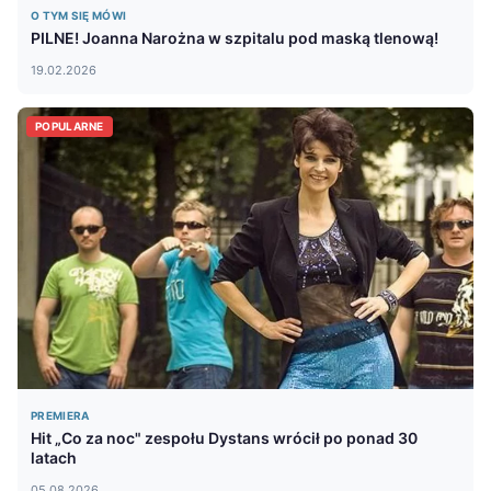
O TYM SIĘ MÓWI
PILNE! Joanna Narożna w szpitalu pod maską tlenową!
19.02.2026
POPULARNE
PREMIERA
Hit „Co za noc" zespołu Dystans wrócił po ponad 30
latach
05.08.2026