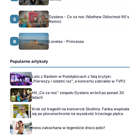
Dystans - Co za noc (Mathew Oldschool 90's
5
Remix)
6
Lovelas - Princessa
Popularne artykuły
Lato z Radiem w Poddębicach z falą krytyki.
„Pierwszy i ostatni raz", a koncertu zabrakło w TVP2
Hit „Co za noc" zespołu Dystans wrócił po ponad 30
latach
Krok od tragedii na koncercie Skolima. Fanka wspinała
się po piorunochronie na wysokość trzeciego piętra
Iness zakochana w legendzie disco polo?