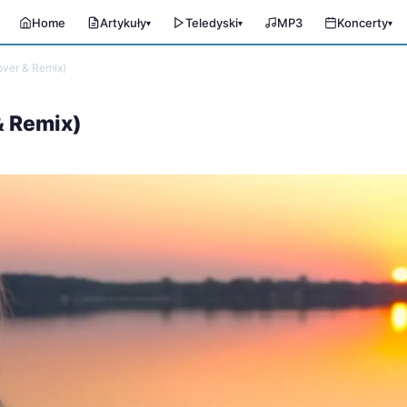
Home
Artykuły
Teledyski
MP3
Koncerty
▾
▾
▾
over & Remix)
& Remix)