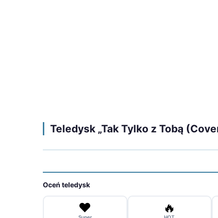
Teledysk „Tak Tylko z Tobą (Cover
Oceń teledysk
❤️
🔥
Super
HOT