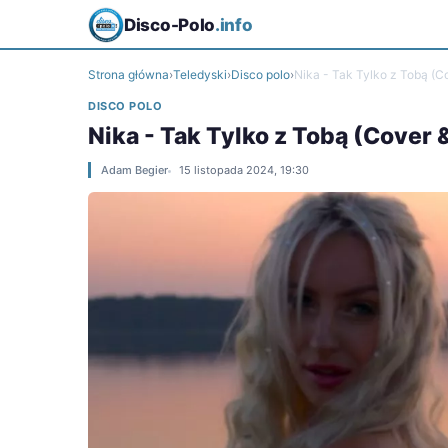
Disco-Polo
.info
Strona główna
›
Teledyski
›
Disco polo
›
Nika - Tak Tylko z Tobą (C
DISCO POLO
Nika - Tak Tylko z Tobą (Cover 
Adam Begier
15 listopada 2024, 19:30