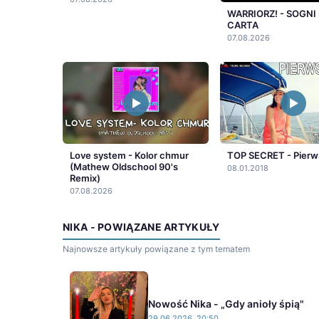
WARRIORZ! - SOGNI 
CARTA
07.08.2026
Love system - Kolor chmur
TOP SECRET - Pierw
(Mathew Oldschool 90's
08.01.2018
Remix)
07.08.2026
NIKA - POWIĄZANE ARTYKUŁY
Najnowsze artykuły powiązane z tym tematem
Nowość Nika - „Gdy anioły śpią"
29.06.2026, 20:50