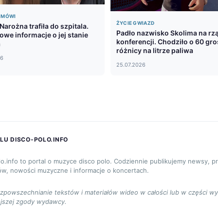
Ę MÓWI
ŻYCIE GWIAZD
arożna trafiła do szpitala.
Padło nazwisko Skolima na rz
we informacje o jej stanie
konferencji. Chodziło o 60 gr
a
różnicy na litrze paliwa
26
25.07.2026
LU DISCO-POLO.INFO
lo.info to portal o muzyce disco polo. Codziennie publikujemy newsy, p
ów, nowości muzyczne i informacje o koncertach.
ozpowszechnianie tekstów i materiałów wideo w całości lub w części w
jszej zgody wydawcy.