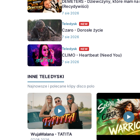
DEMETERS - Dziewczyny, które mam na 
(Recydywiści)
7 sie 2026
Teledysk
NEW
Czaro - Dorosłe życie
7 sie 2026
Teledysk
NEW
CLIMO - Heartbeat (Need You)
7 sie 2026
INNE TELEDYSKI
Najnowsze i polecane klipy disco polo
WujaWalana - TATITA
07.08.2026