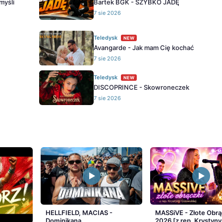
myśli
Bartek BGK - SZYBKO JADĘ
7 sie 2026
Teledysk
NEW
Avangarde - Jak mam Cię kochać
7 sie 2026
Teledysk
NEW
DISCOPRINCE - Skowroneczek
7 sie 2026
HELLFIELD, MACIAS -
MASSiVE - Złote Obrą
Dominikana
2026 [z rep. Krystyny