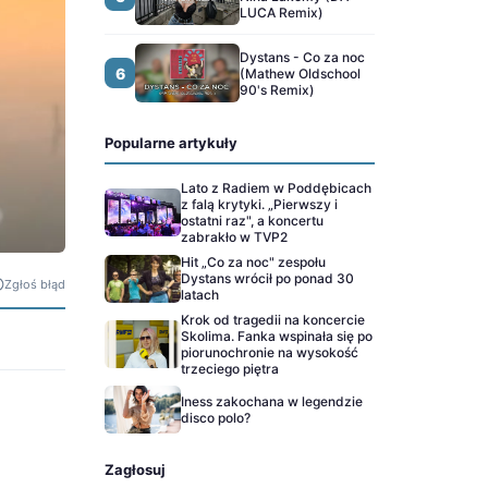
LUCA Remix)
Dystans - Co za noc
6
(Mathew Oldschool
90's Remix)
Popularne artykuły
Lato z Radiem w Poddębicach
z falą krytyki. „Pierwszy i
ostatni raz", a koncertu
zabrakło w TVP2
Hit „Co za noc" zespołu
Dystans wrócił po ponad 30
Zgłoś błąd
latach
Krok od tragedii na koncercie
Skolima. Fanka wspinała się po
piorunochronie na wysokość
trzeciego piętra
Iness zakochana w legendzie
disco polo?
Zagłosuj