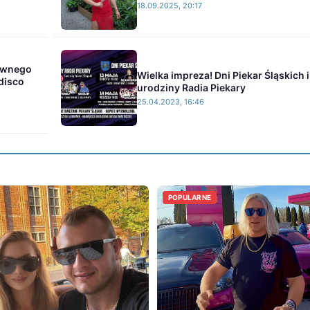
18.09.2025, 20:17
tywnego
Wielka impreza! Dni Piekar Śląskich i
disco
urodziny Radia Piekary
25.04.2023, 16:46
POPULARNE