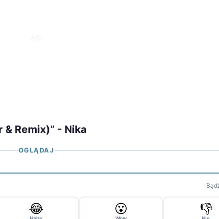
 & Remix)” - Nika
OGLĄDAJ
Bądź
😂
😮
👎
Haha
Wow
Nie