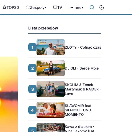
TOP20
Zespoły
TV
Inne
▾
▾
Lista przebojów
1
ZŁOTY - Cofnąć czas
2
DJ OLI - Serce Moje
SKOLIM & Zenek
3
Martyniuk & RAIDER -
Love
SŁAWOMIR feat
4
SIENICKI - UNO
MOMENTO
Kawa z diabłem -
5
Nina Lakomy (DA