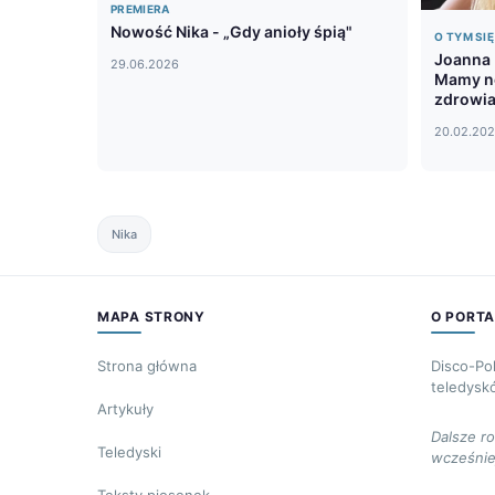
PREMIERA
Nowość Nika - „Gdy anioły śpią"
O TYM SI
Joanna N
29.06.2026
Mamy no
zdrowi
20.02.20
Nika
MAPA STRONY
O PORTA
Strona główna
Disco-Po
teledysk
Artykuły
Dalsze r
Teledyski
wcześnie