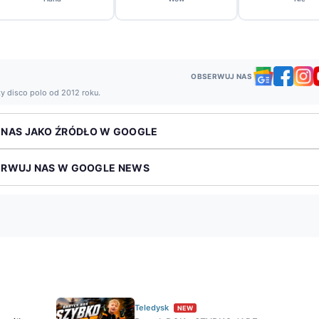
OBSERWUJ NAS
ży disco polo od 2012 roku.
 NAS JAKO ŹRÓDŁO W GOOGLE
ERWUJ NAS W GOOGLE NEWS
Teledysk
NEW