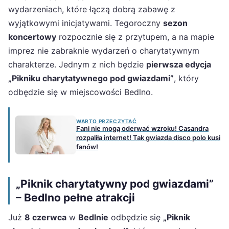
wydarzeniach, które łączą dobrą zabawę z
wyjątkowymi inicjatywami. Tegoroczny
sezon
koncertowy
rozpocznie się z przytupem, a na mapie
imprez nie zabraknie wydarzeń o charytatywnym
charakterze. Jednym z nich będzie
pierwsza edycja
„Pikniku charytatywnego pod gwiazdami”
, który
odbędzie się w miejscowości Bedlno.
WARTO PRZECZYTAĆ
Fani nie mogą oderwać wzroku! Casandra
rozpaliła internet! Tak gwiazda disco polo kusi
fanów!
„Piknik charytatywny pod gwiazdami”
– Bedlno pełne atrakcji
Już
8 czerwca
w
Bedlnie
odbędzie się
„Piknik