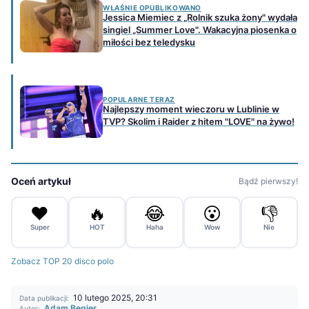
WŁAŚNIE OPUBLIKOWANO
Jessica Miemiec z „Rolnik szuka żony" wydała
singiel „Summer Love". Wakacyjna piosenka o
miłości bez teledysku
POPULARNE TERAZ
Najlepszy moment wieczoru w Lublinie w
TVP? Skolim i Raider z hitem "LOVE" na żywo!
Oceń artykuł
Bądź pierwszy!
❤️
🔥
😂
😮
👎
Super
HOT
Haha
Wow
Nie
Zobacz TOP 20 disco polo
10 lutego 2025, 20:31
Data publikacji:
Adam Begier
Autor: