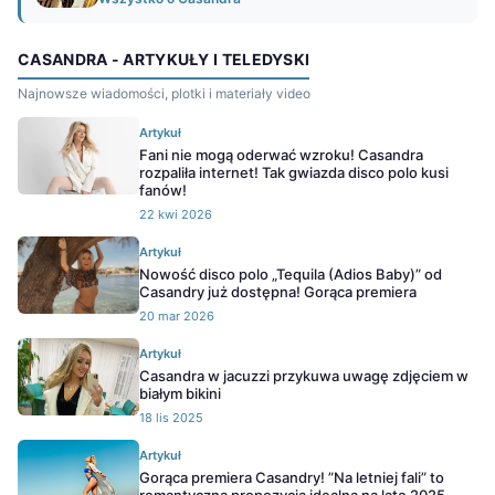
CASANDRA - ARTYKUŁY I TELEDYSKI
Najnowsze wiadomości, plotki i materiały video
Artykuł
Fani nie mogą oderwać wzroku! Casandra
rozpaliła internet! Tak gwiazda disco polo kusi
fanów!
22 kwi 2026
Artykuł
Nowość disco polo „Tequila (Adios Baby)” od
Casandry już dostępna! Gorąca premiera
20 mar 2026
Artykuł
Casandra w jacuzzi przykuwa uwagę zdjęciem w
białym bikini
18 lis 2025
Artykuł
Gorąca premiera Casandry! ”Na letniej fali” to