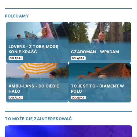
POLECAMY
LOVERS - Z TOBĄ MOGĘ
KONIE KRAŚĆ
CZADOMAN - WPADAM
OGLĄDAJ
OGLĄDAJ
AMBU-LANS - DO CIEBIE
TO JEST TO - DIAMENT W
HALO
POLU
OGLĄDAJ
OGLĄDAJ
TO MOŻE CIĘ ZAINTERESOWAĆ