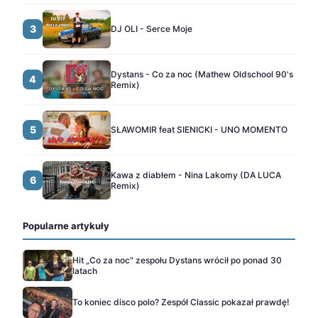
3
DJ OLI - Serce Moje
Dystans - Co za noc (Mathew Oldschool 90's
4
Remix)
5
SŁAWOMIR feat SIENICKI - UNO MOMENTO
Kawa z diabłem - Nina Lakomy (DA LUCA
6
Remix)
Popularne artykuły
Hit „Co za noc" zespołu Dystans wrócił po ponad 30
latach
To koniec disco polo? Zespół Classic pokazał prawdę!