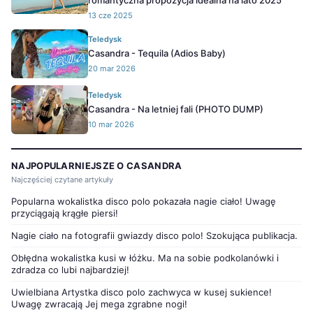
romantyczna propozycja idealna na lato 2025
13 cze 2025
Teledysk
Casandra - Tequila (Adios Baby)
20 mar 2026
Teledysk
Casandra - Na letniej fali (PHOTO DUMP)
10 mar 2026
NAJPOPULARNIEJSZE O CASANDRA
Najczęściej czytane artykuły
Popularna wokalistka disco polo pokazała nagie ciało! Uwagę
przyciągają krągłe piersi!
Nagie ciało na fotografii gwiazdy disco polo! Szokująca publikacja.
Obłędna wokalistka kusi w łóżku. Ma na sobie podkolanówki i
zdradza co lubi najbardziej!
Uwielbiana Artystka disco polo zachwyca w kusej sukience!
Uwagę zwracają Jej mega zgrabne nogi!