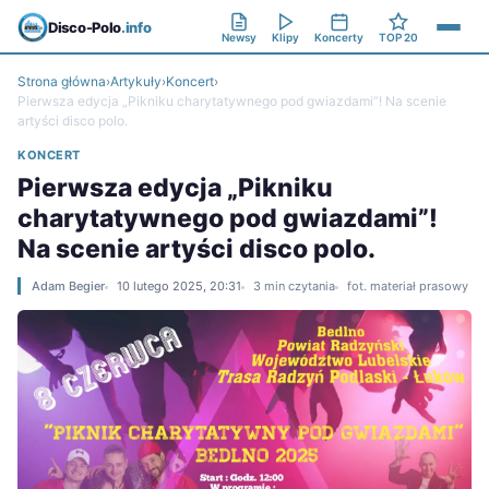
Disco-Polo
.info
Newsy
Klipy
Koncerty
TOP 20
Strona główna
›
Artykuły
›
Koncert
›
Pierwsza edycja „Pikniku charytatywnego pod gwiazdami”! Na scenie
artyści disco polo.
KONCERT
Pierwsza edycja „Pikniku
charytatywnego pod gwiazdami”!
Na scenie artyści disco polo.
Adam Begier
10 lutego 2025, 20:31
3 min czytania
fot. materiał prasowy