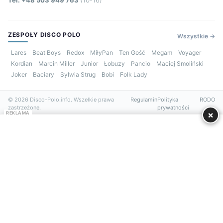
ZESPOŁY DISCO POLO
Wszystkie →
Lares
Beat Boys
Redox
MiłyPan
Ten Gość
Megam
Voyager
Kordian
Marcin Miller
Junior
Łobuzy
Pancio
Maciej Smoliński
Joker
Baciary
Sylwia Strug
Bobi
Folk Lady
© 2026 Disco-Polo.info. Wszelkie prawa
Regulamin
Polityka
RODO
zastrzeżone.
prywatności
×
REKLAMA