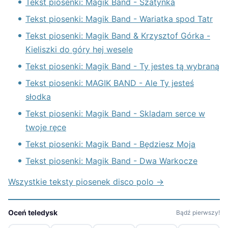
Tekst piosenki: Magik Band - Szatynka
Tekst piosenki: Magik Band - Wariatka spod Tatr
Tekst piosenki: Magik Band & Krzysztof Górka -
Kieliszki do góry hej wesele
Tekst piosenki: Magik Band - Ty jestes tą wybraną
Tekst piosenki: MAGIK BAND - Ale Ty jesteś
słodka
Tekst piosenki: Magik Band - Skladam serce w
twoje ręce
Tekst piosenki: Magik Band - Będziesz Moja
Tekst piosenki: Magik Band - Dwa Warkocze
Wszystkie teksty piosenek disco polo →
Oceń teledysk
Bądź pierwszy!