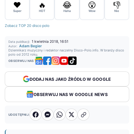
❤️
🔥
😂
😮
👎
Super
HOT
Haha
Wow
Nie
Zobacz TOP 20 disco polo
1 kwietnia 2018, 16:51
Data publikacji:
Adam Begier
Autor:
Dziennikarz muzyczny i redaktor naczelny Disco-Polo.info. W branży disco
polo od 2012 roku.
OBSERWUJ NAS
DODAJ NAS JAKO ŹRÓDŁO W GOOGLE
OBSERWUJ NAS W GOOGLE NEWS
UDOSTĘPNIJ: