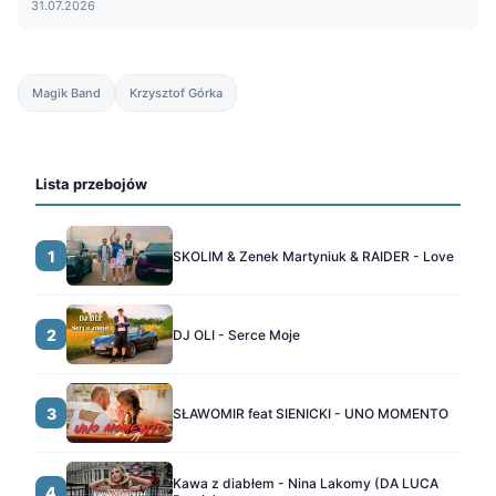
31.07.2026
Magik Band
Krzysztof Górka
Lista przebojów
1
SKOLIM & Zenek Martyniuk & RAIDER - Love
2
DJ OLI - Serce Moje
3
SŁAWOMIR feat SIENICKI - UNO MOMENTO
Kawa z diabłem - Nina Lakomy (DA LUCA
4