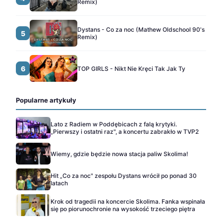
Remix)
Dystans - Co za noc (Mathew Oldschool 90's
5
Remix)
6
TOP GIRLS - Nikt Nie Kręci Tak Jak Ty
Popularne artykuły
Lato z Radiem w Poddębicach z falą krytyki.
„Pierwszy i ostatni raz", a koncertu zabrakło w TVP2
Wiemy, gdzie będzie nowa stacja paliw Skolima!
Hit „Co za noc" zespołu Dystans wrócił po ponad 30
latach
Krok od tragedii na koncercie Skolima. Fanka wspinała
się po piorunochronie na wysokość trzeciego piętra