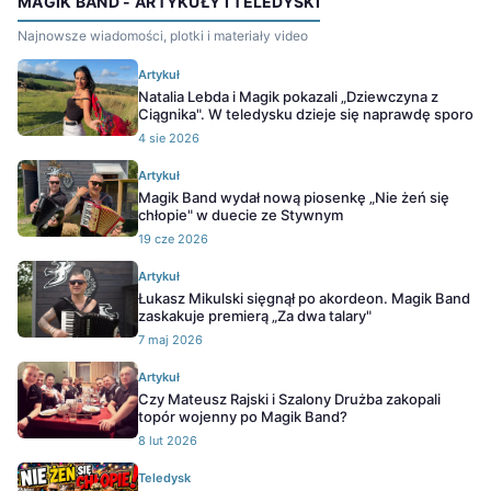
MAGIK BAND - ARTYKUŁY I TELEDYSKI
Najnowsze wiadomości, plotki i materiały video
Artykuł
Natalia Lebda i Magik pokazali „Dziewczyna z
Ciągnika". W teledysku dzieje się naprawdę sporo
4 sie 2026
Artykuł
Magik Band wydał nową piosenkę „Nie żeń się
chłopie" w duecie ze Stywnym
19 cze 2026
Artykuł
Łukasz Mikulski sięgnął po akordeon. Magik Band
zaskakuje premierą „Za dwa talary"
7 maj 2026
Artykuł
Czy Mateusz Rajski i Szalony Drużba zakopali
topór wojenny po Magik Band?
8 lut 2026
Teledysk