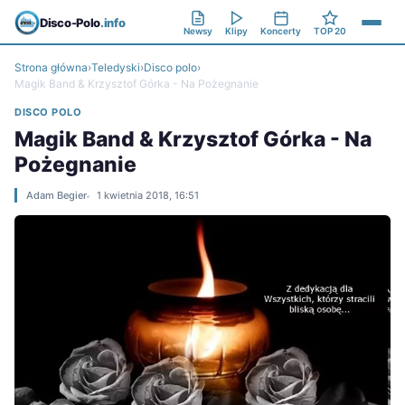
Disco-Polo
.info
Newsy
Klipy
Koncerty
TOP 20
Strona główna
›
Teledyski
›
Disco polo
›
Magik Band & Krzysztof Górka - Na Pożegnanie
DISCO POLO
Magik Band & Krzysztof Górka - Na
Pożegnanie
Adam Begier
1 kwietnia 2018, 16:51