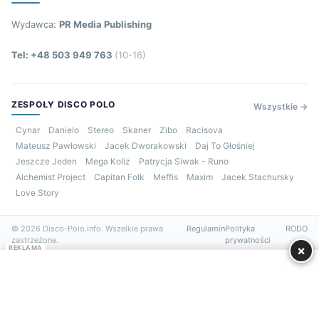
Wydawca:
PR Media Publishing
Tel: +48 503 949 763
(10-16)
ZESPOŁY DISCO POLO
Wszystkie →
Cynar
Danielo
Stereo
Skaner
Zibo
Racisova
Mateusz Pawłowski
Jacek Dworakowski
Daj To Głośniej
Jeszcze Jeden
Mega Koliz
Patrycja Siwak - Runo
Alchemist Project
Capitan Folk
Meffis
Maxim
Jacek Stachursky
Love Story
© 2026 Disco-Polo.info. Wszelkie prawa
Regulamin
Polityka
RODO
zastrzeżone.
prywatności
×
REKLAMA