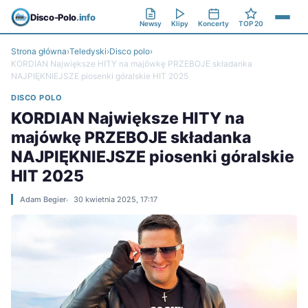
Disco-Polo
.info
Newsy
Klipy
Koncerty
TOP 20
Strona główna
›
Teledyski
›
Disco polo
›
KORDIAN Największe HITY na majówkę PRZEBOJE składanka
NAJPIĘKNIEJSZE piosenki góralskie HIT 2025
DISCO POLO
KORDIAN Największe HITY na
majówkę PRZEBOJE składanka
NAJPIĘKNIEJSZE piosenki góralskie
HIT 2025
Adam Begier
30 kwietnia 2025, 17:17