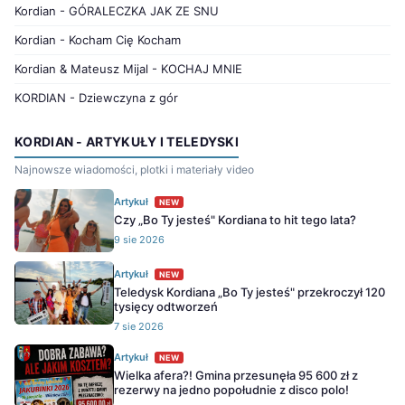
Kordian - GÓRALECZKA JAK ZE SNU
Kordian - Kocham Cię Kocham
Kordian & Mateusz Mijal - KOCHAJ MNIE
KORDIAN - Dziewczyna z gór
KORDIAN - ARTYKUŁY I TELEDYSKI
Najnowsze wiadomości, plotki i materiały video
Artykuł
NEW
Czy „Bo Ty jesteś" Kordiana to hit tego lata?
9 sie 2026
Artykuł
NEW
Teledysk Kordiana „Bo Ty jesteś" przekroczył 120
tysięcy odtworzeń
7 sie 2026
Artykuł
NEW
Wielka afera?! Gmina przesunęła 95 600 zł z
rezerwy na jedno popołudnie z disco polo!