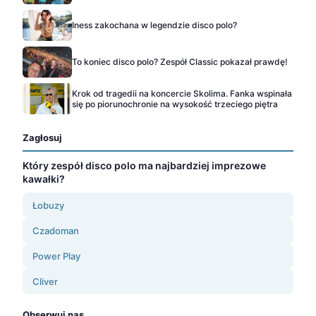
Iness zakochana w legendzie disco polo?
To koniec disco polo? Zespół Classic pokazał prawdę!
Krok od tragedii na koncercie Skolima. Fanka wspinała
się po piorunochronie na wysokość trzeciego piętra
Zagłosuj
Który zespół disco polo ma najbardziej imprezowe
kawałki?
Łobuzy
Czadoman
Power Play
Cliver
Obserwuj nas