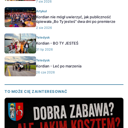
7 sie 2026
Artykuł
Kordian nie mógł uwierzyć, jak publiczność
śpiewała „Bo Ty jesteś" dwa dni po premierze
2 sie 2026
Teledysk
Kordian - BO TY JESTEŚ
31 lip 2026
Teledysk
Kordian - Leć po marzenia
26 cze 2026
TO MOŻE CIĘ ZAINTERESOWAĆ