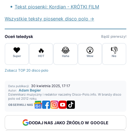
Tekst piosenki: Kordian - KRÓTKI FILM
Wszystkie teksty piosenek disco polo →
Oceń teledysk
Bądź pierwszy!
❤️
🔥
😂
😮
👎
Super
HOT
Haha
Wow
Nie
Zobacz TOP 20 disco polo
30 kwietnia 2025, 17:17
Data publikacji:
Adam Begier
Autor:
Dziennikarz muzyczny i redaktor naczelny Disco-Polo.info. W branży disco
polo od 2012 roku.
OBSERWUJ NAS
DODAJ NAS JAKO ŹRÓDŁO W GOOGLE