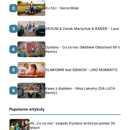
2
DJ OLI - Serce Moje
3
SKOLIM & Zenek Martyniuk & RAIDER - Love
Dystans - Co za noc (Mathew Oldschool 90's
4
Remix)
5
SŁAWOMIR feat SIENICKI - UNO MOMENTO
Kawa z diabłem - Nina Lakomy (DA LUCA
6
Remix)
Popularne artykuły
Hit „Co za noc" zespołu Dystans wrócił po ponad 30
latach