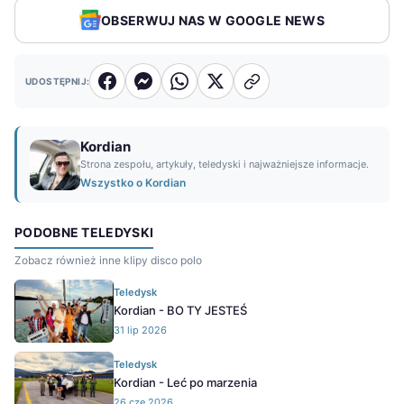
OBSERWUJ NAS W GOOGLE NEWS
UDOSTĘPNIJ:
Kordian
Strona zespołu, artykuły, teledyski i najważniejsze informacje.
Wszystko o Kordian
PODOBNE TELEDYSKI
Zobacz również inne klipy disco polo
Teledysk
Kordian - BO TY JESTEŚ
31 lip 2026
Teledysk
Kordian - Leć po marzenia
26 cze 2026