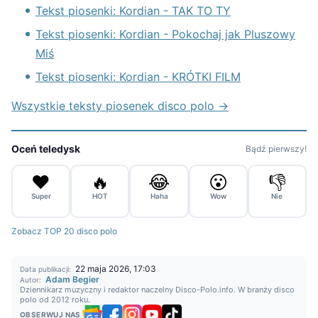
Tekst piosenki: Kordian - TAK TO TY
Tekst piosenki: Kordian - Pokochaj jak Pluszowy
Miś
Tekst piosenki: Kordian - KRÓTKI FILM
Wszystkie teksty piosenek disco polo →
Oceń teledysk
Bądź pierwszy!
❤️
🔥
😂
😮
👎
Super
HOT
Haha
Wow
Nie
Zobacz TOP 20 disco polo
22 maja 2026, 17:03
Data publikacji:
Adam Begier
Autor:
Dziennikarz muzyczny i redaktor naczelny Disco-Polo.info. W branży disco
polo od 2012 roku.
OBSERWUJ NAS