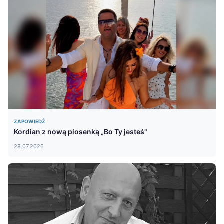
ZAPOWIEDŹ
Kordian z nową piosenką „Bo Ty jesteś"
28.07.2026