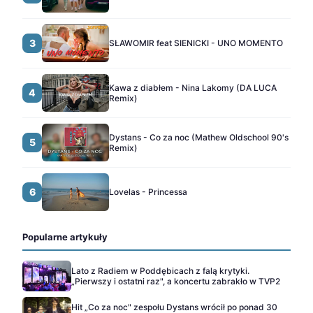
3
SŁAWOMIR feat SIENICKI - UNO MOMENTO
Kawa z diabłem - Nina Lakomy (DA LUCA
4
Remix)
Dystans - Co za noc (Mathew Oldschool 90's
5
Remix)
6
Lovelas - Princessa
Popularne artykuły
Lato z Radiem w Poddębicach z falą krytyki.
„Pierwszy i ostatni raz", a koncertu zabrakło w TVP2
Hit „Co za noc" zespołu Dystans wrócił po ponad 30