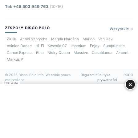
Tel: +48 503 949 763
(10-16)
ZESPOŁY DISCO POLO
Wszystkie →
Ziulik
Antoś Szprycha
Magda Narożna
Marioo
Van Davi
Avinion Dance
Hi-Fi
Kwestia 07
Imperium
Enjoy
Sumptuastic
Dance Express
Etna
Nicky Queen
Massive
Casablanca
Akcent
Markus P
© 2026 Disco-Polo.info. Wszelkie prawa
Regulamin
Polityka
RODO
zastrzeżone.
prywatności
×
REKLAMA