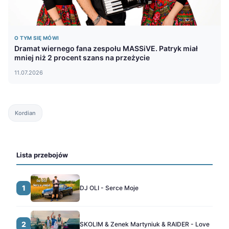
O TYM SIĘ MÓWI
Dramat wiernego fana zespołu MASSiVE. Patryk miał
mniej niż 2 procent szans na przeżycie
11.07.2026
Kordian
Lista przebojów
1
DJ OLI - Serce Moje
2
SKOLIM & Zenek Martyniuk & RAIDER - Love