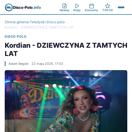
Disco-Polo
.info
Newsy
Klipy
Koncerty
TOP 20
Strona główna
›
Teledyski
›
Disco polo
›
Kordian - DZIEWCZYNA Z TAMTYCH LAT
DISCO POLO
Kordian - DZIEWCZYNA Z TAMTYCH
LAT
Adam Begier
22 maja 2026, 17:03