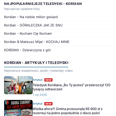
NAJPOPULARNIEJSZE TELEDYSKI - KORDIAN
Najczęściej oglądane klipy
Kordian - Na niebie milion gwiazd
Kordian - GÓRALECZKA JAK ZE SNU
Kordian - Kocham Cię Kocham
Kordian & Mateusz Mijal - KOCHAJ MNIE
KORDIAN - Dziewczyna z gór
KORDIAN - ARTYKUŁY I TELEDYSKI
Najnowsze wiadomości, plotki i materiały video
Artykuł
NEW
Teledysk Kordiana „Bo Ty jesteś" przekroczył 120
tysięcy odtworzeń
7 sie 2026
Artykuł
NEW
Wielka afera?! Gmina przesunęła 95 600 zł z
rezerwy na jedno popołudnie z disco polo!