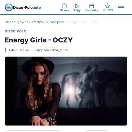
Disco-Polo
.info
Newsy
Klipy
Koncerty
TOP 20
Strona główna
›
Teledyski
›
Disco polo
›
Energy Girls - OCZY
DISCO POLO
Energy Girls - OCZY
Adam Begier
8 listopada 2024, 16:14