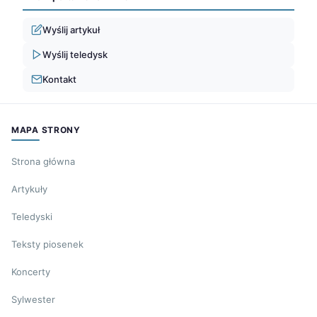
Wyślij artykuł
Wyślij teledysk
Kontakt
MAPA STRONY
Strona główna
Artykuły
Teledyski
Teksty piosenek
Koncerty
Sylwester