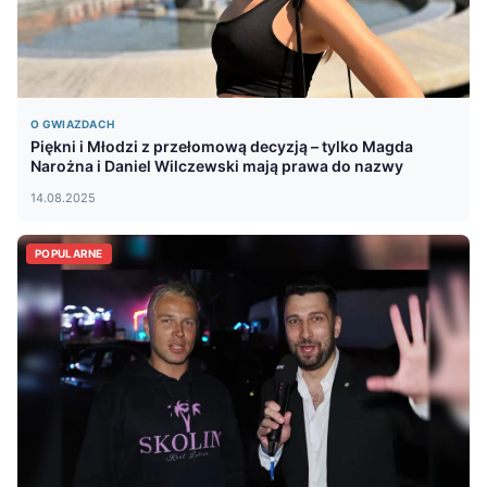
O GWIAZDACH
Piękni i Młodzi z przełomową decyzją – tylko Magda
Narożna i Daniel Wilczewski mają prawa do nazwy
14.08.2025
POPULARNE