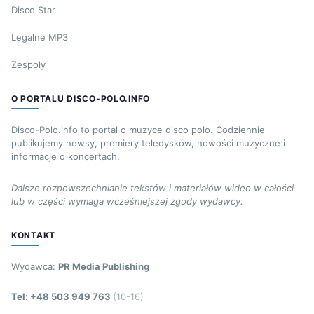
Disco Star
Legalne MP3
Zespoły
O PORTALU DISCO-POLO.INFO
Disco-Polo.info to portal o muzyce disco polo. Codziennie
publikujemy newsy, premiery teledysków, nowości muzyczne i
informacje o koncertach.
Dalsze rozpowszechnianie tekstów i materiałów wideo w całości
lub w części wymaga wcześniejszej zgody wydawcy.
KONTAKT
Wydawca:
PR Media Publishing
Tel: +48 503 949 763
(10-16)