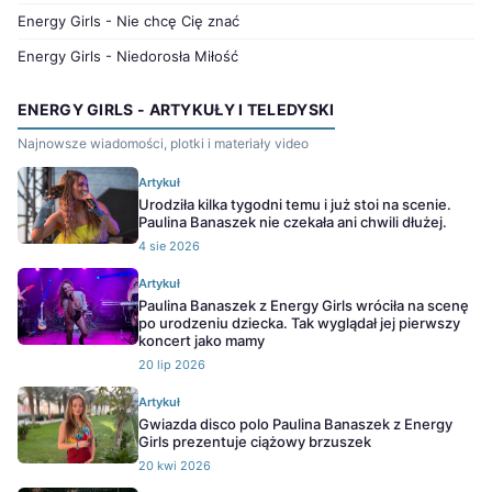
Energy Girls - Nie chcę Cię znać
Energy Girls - Niedorosła Miłość
ENERGY GIRLS - ARTYKUŁY I TELEDYSKI
Najnowsze wiadomości, plotki i materiały video
Artykuł
Urodziła kilka tygodni temu i już stoi na scenie.
Paulina Banaszek nie czekała ani chwili dłużej.
4 sie 2026
Artykuł
Paulina Banaszek z Energy Girls wróciła na scenę
po urodzeniu dziecka. Tak wyglądał jej pierwszy
koncert jako mamy
20 lip 2026
Artykuł
Gwiazda disco polo Paulina Banaszek z Energy
Girls prezentuje ciążowy brzuszek
20 kwi 2026