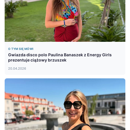
O TYM SIĘ MÓWI
Gwiazda disco polo Paulina Banaszek z Energy Girls
prezentuje ciążowy brzuszek
20.04.2026