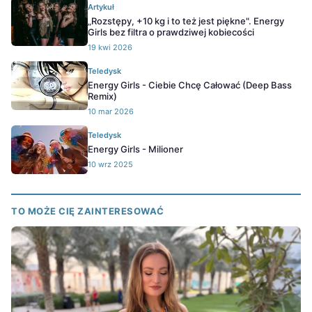
Artykuł
„Rozstępy, +10 kg i to też jest piękne". Energy
Girls bez filtra o prawdziwej kobiecości
19 kwi 2026
Teledysk
Energy Girls - Ciebie Chcę Całować (Deep Bass
Remix)
10 mar 2026
Teledysk
Energy Girls - Milioner
10 wrz 2025
TO MOŻE CIĘ ZAINTERESOWAĆ