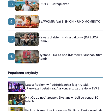
3
ZŁOTY - Cofnąć czas
4
SŁAWOMIR feat SIENICKI - UNO MOMENTO
Kawa z diabłem - Nina Lakomy (DA LUCA
5
Remix)
Dystans - Co za noc (Mathew Oldschool 90's
6
Remix)
Popularne artykuły
Lato z Radiem w Poddębicach z falą krytyki.
„Pierwszy i ostatni raz", a koncertu zabrakło w TVP2
Hit „Co za noc" zespołu Dystans wrócił po ponad 30
latach
Krok od tragedii na koncercie Skolima. Fanka wspinała