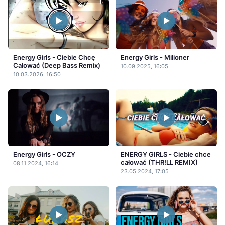
Energy Girls - Ciebie Chcę
Energy Girls - Milioner
Całować (Deep Bass Remix)
10.09.2025, 16:05
10.03.2026, 16:50
Energy Girls - OCZY
ENERGY GIRLS - Ciebie chce
całować (THR!LL REMIX)
08.11.2024, 16:14
23.05.2024, 17:05