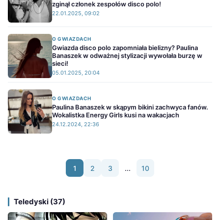
zginął członek zespołów disco polo!
22.01.2025, 09:02
O GWIAZDACH
Gwiazda disco polo zapomniała bielizny? Paulina
Banaszek w odważnej stylizacji wywołała burzę w
sieci!
05.01.2025, 20:04
O GWIAZDACH
Paulina Banaszek w skąpym bikini zachwyca fanów.
Wokalistka Energy Girls kusi na wakacjach
24.12.2024, 22:36
1
2
3
...
10
Teledyski (37)