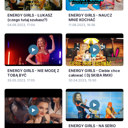
ENERGY GIRLS - ŁUKASZ
ENERGY GIRLS - NAUCZ
(czego tutaj szukasz?)
MNIE KOCHAĆ
04.09.2023, 17:04
11.08.2023, 16:36
ENERGY GIRLS - NIE MOGĘ Z
ENERGY GIRLS - Ciebie chce
TOBĄ BYĆ
całować ( Dj SKIBA RMX)
26.05.2023, 17:05
30.04.2023, 15:50
ENERGY GIRLS - NA SERIO