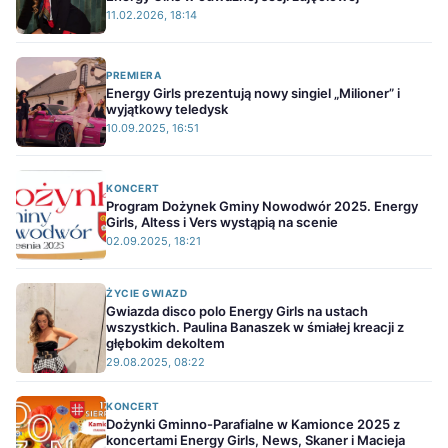
11.02.2026, 18:14
PREMIERA
Energy Girls prezentują nowy singiel „Milioner” i
wyjątkowy teledysk
10.09.2025, 16:51
KONCERT
Program Dożynek Gminy Nowodwór 2025. Energy
Girls, Altess i Vers wystąpią na scenie
02.09.2025, 18:21
ŻYCIE GWIAZD
Gwiazda disco polo Energy Girls na ustach
wszystkich. Paulina Banaszek w śmiałej kreacji z
głębokim dekoltem
29.08.2025, 08:22
KONCERT
Dożynki Gminno-Parafialne w Kamionce 2025 z
koncertami Energy Girls, News, Skaner i Macieja