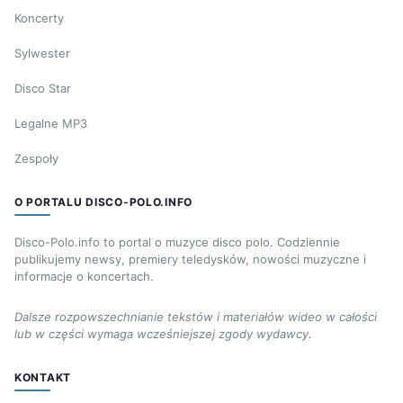
Koncerty
Sylwester
Disco Star
Legalne MP3
Zespoły
O PORTALU DISCO-POLO.INFO
Disco-Polo.info to portal o muzyce disco polo. Codziennie
publikujemy newsy, premiery teledysków, nowości muzyczne i
informacje o koncertach.
Dalsze rozpowszechnianie tekstów i materiałów wideo w całości
lub w części wymaga wcześniejszej zgody wydawcy.
KONTAKT