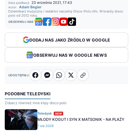
23 września 2021, 17:43
Data publikacji:
Adam Begier
Autor:
Dziennikarz muzyczny i redaktor naczelny Disco-Polo.info. W branży disco
polo od 2012 roku.
OBSERWUJ NAS
DODAJ NAS JAKO ŹRÓDŁO W GOOGLE
OBSERWUJ NAS W GOOGLE NEWS
UDOSTĘPNIJ:
PODOBNE TELEDYSKI
Zobacz również inne klipy disco polo
Teledysk
NEW
MŁODY KOGUT I SYN X MATSONIK - NA PLAŻY
7 sie 2026