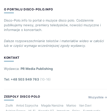
O PORTALU DISCO-POLO.INFO
Disco-Polo.info to portal o muzyce disco polo. Codziennie
publikujemy newsy, premiery teledysków, nowości muzyczne i
informacje o koncertach.
Dalsze rozpowszechnianie tekstów i materiałów wideo w całości
lub w części wymaga wcześniejszej zgody wydawcy.
KONTAKT
Wydawca:
PR Media Publishing
Tel: +48 503 949 763
(10-16)
ZESPOŁY DISCO POLO
Wszystkie →
Ziulik
Antoś Szprycha
Magda Narożna
Marioo
Van Davi
Avinion Dance
Hi-Fi
Kwestia 07
Imperium
Enjoy
Sumptuastic