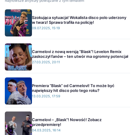
Najnowsze artykuły powiązane z tym tematem
Szokująca sytuacja! Wokalista disco polo uderzony
w twarz! Sprawa trafiła na policję!
09.07.2025, 15:19
Carmelovi z nową wersją ”Blask”! Levelon Remix
zaskoczył fanów – ten utwór ma ogromny potencjał
27.03.2025, 20:11
Premiera ”Blask” od Carmelovi! To może być
największy hit disco polo tego roku?
13.03.2025, 17:59
Carmelovi – „Blask”! Nowość! Zobacz
przedpremierę!
04.03.2025, 16:14