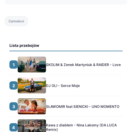
Carmelovi
Lista przebojów
1
SKOLIM & Zenek Martyniuk & RAIDER - Love
2
DJ OLI - Serce Moje
3
SŁAWOMIR feat SIENICKI - UNO MOMENTO
Kawa z diabłem - Nina Lakomy (DA LUCA
4
Remix)