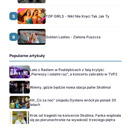
5
TOP GIRLS - Nikt Nie Kręci Tak Jak Ty
6
Golden Ladies - Zielona Puszcza
Popularne artykuły
Lato z Radiem w Poddębicach z falą krytyki.
„Pierwszy i ostatni raz", a koncertu zabrakło w TVP2
Wiemy, gdzie będzie nowa stacja paliw Skolima!
Hit „Co za noc" zespołu Dystans wrócił po ponad 30
latach
Krok od tragedii na koncercie Skolima. Fanka wspinała
się po piorunochronie na wysokość trzeciego piętra