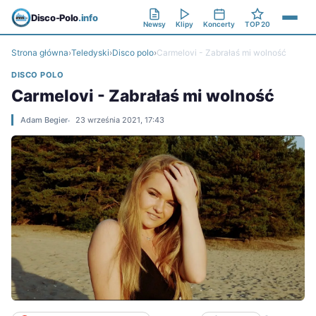
Disco-Polo
.info
Newsy
Klipy
Koncerty
TOP 20
Strona główna
›
Teledyski
›
Disco polo
›
Carmelovi - Zabrałaś mi wolność
DISCO POLO
Carmelovi - Zabrałaś mi wolność
Adam Begier
23 września 2021, 17:43