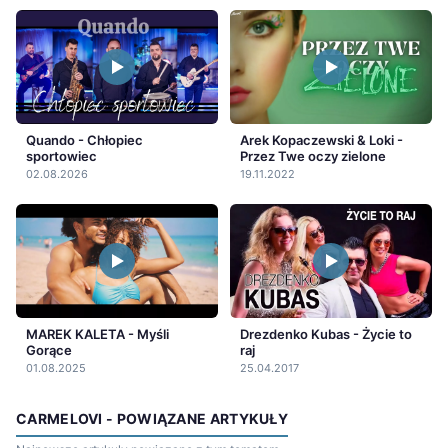
Quando - Chłopiec
Arek Kopaczewski & Loki -
sportowiec
Przez Twe oczy zielone
02.08.2026
19.11.2022
MAREK KALETA - Myśli
Drezdenko Kubas - Życie to
Gorące
raj
01.08.2025
25.04.2017
CARMELOVI - POWIĄZANE ARTYKUŁY