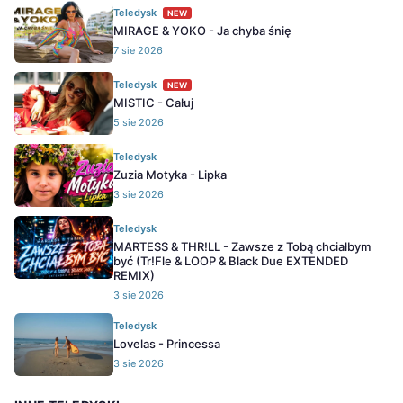
Teledysk
NEW
MIRAGE & YOKO - Ja chyba śnię
7 sie 2026
Teledysk
NEW
MISTIC - Całuj
5 sie 2026
Teledysk
Zuzia Motyka - Lipka
3 sie 2026
Teledysk
MARTESS & THR!LL - Zawsze z Tobą chciałbym
być (Tr!Fle & LOOP & Black Due EXTENDED
REMIX)
3 sie 2026
Teledysk
Lovelas - Princessa
3 sie 2026