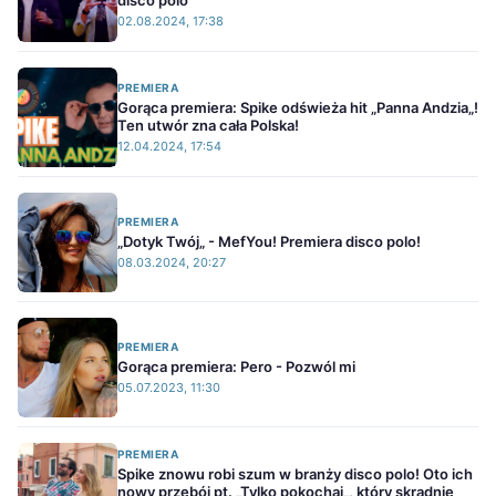
disco polo
02.08.2024, 17:38
PREMIERA
Gorąca premiera: Spike odświeża hit „Panna Andzia„!
Ten utwór zna cała Polska!
12.04.2024, 17:54
PREMIERA
„Dotyk Twój„ - MefYou! Premiera disco polo!
08.03.2024, 20:27
PREMIERA
Gorąca premiera: Pero - Pozwól mi
05.07.2023, 11:30
PREMIERA
Spike znowu robi szum w branży disco polo! Oto ich
nowy przebój pt. „Tylko pokochaj„, który skradnie