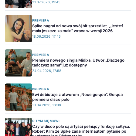
21.07.2026, 19:45
PREMIERA
Spike nagrał od nowa swój hit sprzed lat. „Jesteś
mała jeszcze za mała" wraca w wersji 2026
18.06.2026, 17:45
PREMIERA
Premiera nowego singla Midixa. Utwór „Dlaczego
tańczysz sama" już dostępny
24.04.2026, 17:58
PREMIERA
Ewi debiutuje z utworem „Noce gorące”. Gorąca
premiera disco polo
10.04.2026, 18:08
O TYM SIĘ MÓWI
Czy w disco polo są artyści pełniący funkcję sołtysa.
Robert Klim ze Spike zadał internautom pytanie po