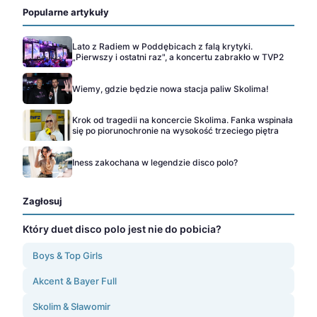
Popularne artykuły
Lato z Radiem w Poddębicach z falą krytyki.
„Pierwszy i ostatni raz", a koncertu zabrakło w TVP2
Wiemy, gdzie będzie nowa stacja paliw Skolima!
Krok od tragedii na koncercie Skolima. Fanka wspinała
się po piorunochronie na wysokość trzeciego piętra
Iness zakochana w legendzie disco polo?
Zagłosuj
Który duet disco polo jest nie do pobicia?
Boys & Top Girls
Akcent & Bayer Full
Skolim & Sławomir