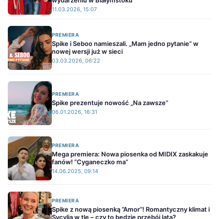
wydarzeniu w Białymstoku
11.03.2026, 15:07
PREMIERA
Spike i Seboo namieszali. „Mam jedno pytanie” w
nowej wersji już w sieci
03.03.2026, 06:22
PREMIERA
Spike prezentuje nowość „Na zawsze”
06.01.2026, 16:31
PREMIERA
Mega premiera: Nowa piosenka od MIDIX zaskakuje
fanów! ”Cyganeczko ma”
14.06.2025, 09:14
PREMIERA
Spike z nową piosenką ”Amor”! Romantyczny klimat i
Sycylia w tle – czy to będzie przebój lata?