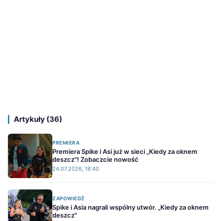
Artykuły (36)
PREMIERA
Premiera Spike i Asi już w sieci „Kiedy za oknem
deszcz"! Zobaczcie nowość
24.07.2026, 18:40
ZAPOWIEDŹ
Spike i Asia nagrali wspólny utwór. „Kiedy za oknem
deszcz"