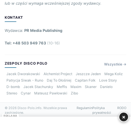
lub w części wymaga wcześniejszej zgody wydawcy.
KONTAKT
Wydawca:
PR Media Publishing
Tel: +48 503 949 763
(10-16)
ZESPOŁY DISCO POLO
Wszystkie →
Jacek Dworakowski
Alchemist Project
Jeszcze Jeden
Mega Koliz
Patrycja Siwak - Runo
Daj To Głośniej
Capitan Folk
Love Story
D-bomb
Jacek Stachursky
Meffis
Maxim
Skaner
Danielo
Stereo
Cynar
Mateusz Pawłowski
Zibo
© 2026 Disco-Polo.info. Wszelkie prawa
Regulamin
Polityka
RODO
zastrzeżone.
prywatności
×
REKLAMA