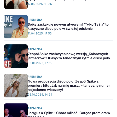
17.05.2025, 13:36
PREMIERA
Spike zaskakuje nowym utworem! ”Tylko Ty i ja” to
klasyczne disco polo w świeżej odsłonie
11.04.2025, 17:53
PREMIERA
Zespół Spike zachwyca nową wersją „Kolorowych
jarmarków”! Klasyk w tanecznym rytmie disco polo
05.01.2025, 17:50
PREMIERA
Nowa propozycja disco polo! Zespół Spike z
premierą hitu „Jak na imię masz„ – taneczny numer
na jesienne wieczory!
26.10.2024, 14:24
PREMIERA
Jorrgus & Spike - Chora miłość! Gorąca premiera w