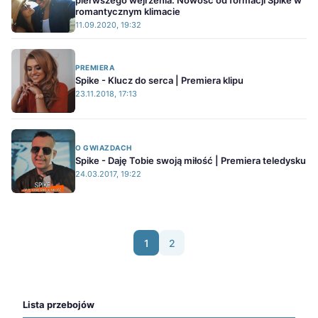
pierwszego wejrzenia. Nowość od formacji Spike w
romantycznym klimacie
11.09.2020, 19:32
PREMIERA
Spike - Klucz do serca | Premiera klipu
23.11.2018, 17:13
O GWIAZDACH
Spike - Daję Tobie swoją miłość | Premiera teledysku
24.03.2017, 19:22
1
2
Lista przebojów