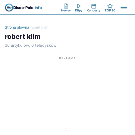
Disco-Polo
.info
Newsy
Klipy
Koncerty
TOP 20
Strona główna
›
robert klim
robert klim
36 artykułów, 0 teledysków
REKLAMA