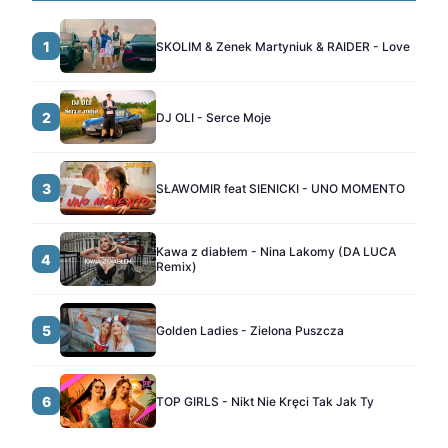
1
SKOLIM & Zenek Martyniuk & RAIDER - Love
2
DJ OLI - Serce Moje
3
SŁAWOMIR feat SIENICKI - UNO MOMENTO
Kawa z diabłem - Nina Lakomy (DA LUCA
4
Remix)
5
Golden Ladies - Zielona Puszcza
6
TOP GIRLS - Nikt Nie Kręci Tak Jak Ty