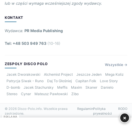
lub w części wymaga wcześniejszej zgody wydawcy.
KONTAKT
Wydawca:
PR Media Publishing
Tel: +48 503 949 763
(10-16)
ZESPOŁY DISCO POLO
Wszystkie →
Jacek Dworakowski
Alchemist Project
Jeszcze Jeden
Mega Koliz
Patrycja Siwak - Runo
Daj To Głośniej
Capitan Folk
Love Story
D-bomb
Jacek Stachursky
Meffis
Maxim
Skaner
Danielo
Stereo
Cynar
Mateusz Pawłowski
Zibo
© 2026 Disco-Polo.info. Wszelkie prawa
Regulamin
Polityka
RODO
zastrzeżone.
prywatności
×
REKLAMA