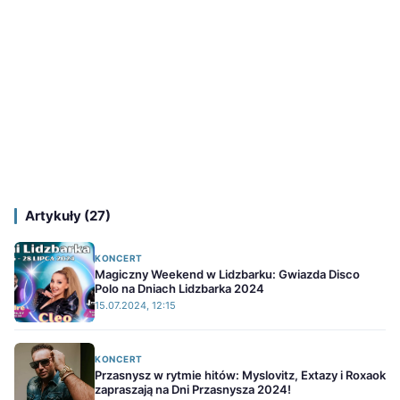
Artykuły (27)
KONCERT
Magiczny Weekend w Lidzbarku: Gwiazda Disco
Polo na Dniach Lidzbarka 2024
15.07.2024, 12:15
KONCERT
Przasnysz w rytmie hitów: Myslovitz, Extazy i Roxaok
zapraszają na Dni Przasnysza 2024!