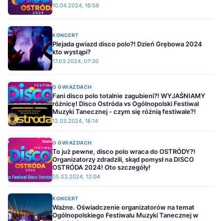
10.04.2024, 16:59
KONCERT
Plejada gwiazd disco polo?! Dzień Grębowa 2024
kto wystąpi?
17.03.2024, 07:30
O GWIAZDACH
Fani disco polo totalnie zagubieni?! WYJAŚNIAMY
różnicę! Disco Ostróda vs Ogólnopolski Festiwal
Muzyki Tanecznej - czym się różnią festiwale?!
12.03.2024, 18:14
O GWIAZDACH
To już pewne, disco polo wraca do OSTRÓDY?!
Organizatorzy zdradzili, skąd pomysł na DISCO
OSTRÓDA 2024! Oto szczegóły!
05.03.2024, 12:04
KONCERT
Ważne. Oświadczenie organizatorów na temat
Ogólnopolskiego Festiwalu Muzyki Tanecznej w