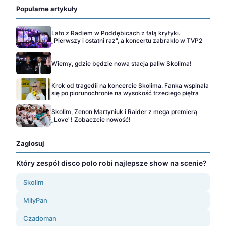
Popularne artykuły
Lato z Radiem w Poddębicach z falą krytyki.
„Pierwszy i ostatni raz", a koncertu zabrakło w TVP2
Wiemy, gdzie będzie nowa stacja paliw Skolima!
Krok od tragedii na koncercie Skolima. Fanka wspinała
się po piorunochronie na wysokość trzeciego piętra
Skolim, Zenon Martyniuk i Raider z mega premierą
„Love"! Zobaczcie nowość!
Zagłosuj
Który zespół disco polo robi najlepsze show na scenie?
Skolim
MiłyPan
Czadoman