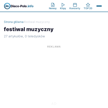
Disco-Polo
.info
Newsy
Klipy
Koncerty
TOP 20
Strona główna
›
festiwal muzyczny
festiwal muzyczny
27 artykułów, 0 teledysków
REKLAMA