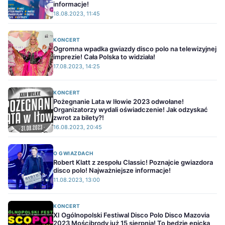
informacje!
18.08.2023, 11:45
KONCERT
Ogromna wpadka gwiazdy disco polo na telewizyjnej
imprezie! Cała Polska to widziała!
17.08.2023, 14:25
KONCERT
Pożegnanie Lata w Iłowie 2023 odwołane!
Organizatorzy wydali oświadczenie! Jak odzyskać
zwrot za bilety?!
16.08.2023, 20:45
O GWIAZDACH
Robert Klatt z zespołu Classic! Poznajcie gwiazdora
disco polo! Najważniejsze informacje!
11.08.2023, 13:00
KONCERT
XI Ogólnopolski Festiwal Disco Polo Disco Mazovia
2023 Mościbrody już 15 sierpnia! To będzie epicka