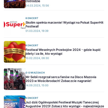
Ostródzie
04.03.2024, 15:56
KONCERT
Skolim spełnia marzenie! Wystąpi na Polsat SuperHit
Festiwal!
01.03.2024, 19:39
KONCERT
Festiwal Weselnych Przebojów 2024 - gdzie kupić
bilety i za ile, kto wystąpi
10.02.2024, 06:30
O GWIAZDACH
Mr Sebii rozgrzał serca fanów na Disco Mazovia
2023 w Mościbrodach! Zobaczcie nagranie!
14.09.2023, 15:00
KONCERT
Już dziś Ogólnopolski Festiwal Muzyki Tanecznej
Augustów 2023! Zobacz kto wystąpi - najważniejsze