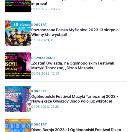
impreza!
09.08.2023, 19:25
KONCERT
Roztańczona Polska Myślenice 2023 13 sierpnia!
Wiemy kto wystąpi!
07.08.2023, 11:53
O GWIAZDACH
„Zostań Gwiazdą„ na Ogólnopolskim Festiwali
Muzyki Tanecznej „Disco Mazovia„!
06.08.2023, 12:01
KONCERT
Ogólnopolski Festiwal Muzyki Tanecznej 2023 -
Największe Gwiazdy Disco Polo już wkrótce!
01.08.2023, 21:30
KONCERT
Disco Barcja 2023 - I Ogólnopolski Festiwal Disco