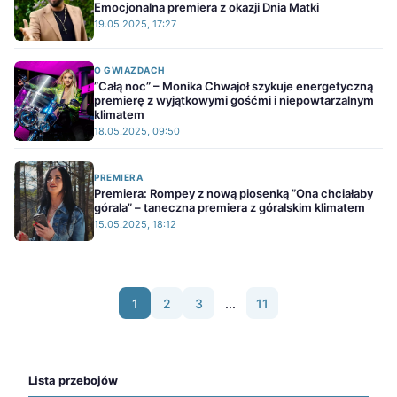
Emocjonalna premiera z okazji Dnia Matki
19.05.2025, 17:27
O GWIAZDACH
”Całą noc” – Monika Chwajoł szykuje energetyczną
premierę z wyjątkowymi gośćmi i niepowtarzalnym
klimatem
18.05.2025, 09:50
PREMIERA
Premiera: Rompey z nową piosenką ”Ona chciałaby
górala” – taneczna premiera z góralskim klimatem
15.05.2025, 18:12
1
2
3
...
11
Lista przebojów