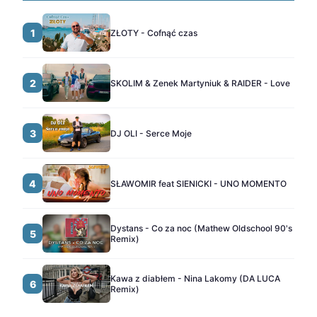
1
ZŁOTY - Cofnąć czas
2
SKOLIM & Zenek Martyniuk & RAIDER - Love
3
DJ OLI - Serce Moje
4
SŁAWOMIR feat SIENICKI - UNO MOMENTO
Dystans - Co za noc (Mathew Oldschool 90's
5
Remix)
Kawa z diabłem - Nina Lakomy (DA LUCA
6
Remix)