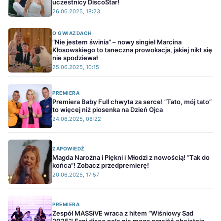
uczestnicy DiscoStar!
26.06.2025, 18:23
O GWIAZDACH
”Nie jestem świnia” – nowy singiel Marcina
Kłosowskiego to taneczna prowokacja, jakiej nikt się
nie spodziewał
25.06.2025, 10:15
PREMIERA
Premiera Baby Full chwyta za serce! ”Tato, mój tato”
to więcej niż piosenka na Dzień Ojca
24.06.2025, 08:22
ZAPOWIEDŹ
Magda Narożna i Piękni i Młodzi z nowością! ”Tak do
końca”! Zobacz przedpremierę!
20.06.2025, 17:57
PREMIERA
Zespół MASSiVE wraca z hitem ”Wiśniowy Sad