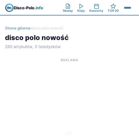
Disco-Polo
.info
Newsy
Klipy
Koncerty
TOP 20
Strona główna
›
disco polo nowość
disco polo nowość
260 artykułów, 0 teledysków
REKLAMA