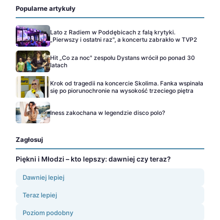
Popularne artykuły
Lato z Radiem w Poddębicach z falą krytyki.
„Pierwszy i ostatni raz", a koncertu zabrakło w TVP2
Hit „Co za noc" zespołu Dystans wrócił po ponad 30
latach
Krok od tragedii na koncercie Skolima. Fanka wspinała
się po piorunochronie na wysokość trzeciego piętra
Iness zakochana w legendzie disco polo?
Zagłosuj
Piękni i Młodzi – kto lepszy: dawniej czy teraz?
Dawniej lepiej
Teraz lepiej
Poziom podobny