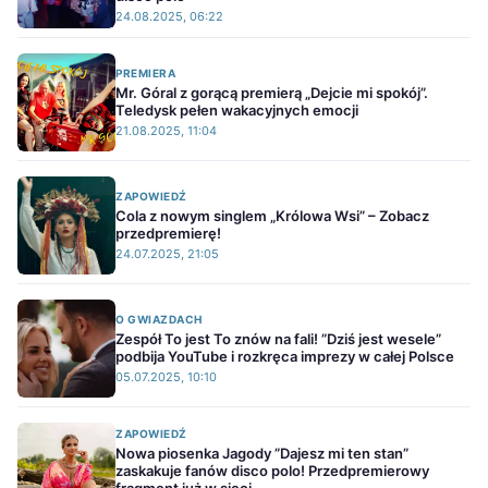
24.08.2025, 06:22
PREMIERA
Mr. Góral z gorącą premierą „Dejcie mi spokój”.
Teledysk pełen wakacyjnych emocji
21.08.2025, 11:04
ZAPOWIEDŹ
Cola z nowym singlem „Królowa Wsi” – Zobacz
przedpremierę!
24.07.2025, 21:05
O GWIAZDACH
Zespół To jest To znów na fali! ”Dziś jest wesele”
podbija YouTube i rozkręca imprezy w całej Polsce
05.07.2025, 10:10
ZAPOWIEDŹ
Nowa piosenka Jagody ”Dajesz mi ten stan”
zaskakuje fanów disco polo! Przedpremierowy