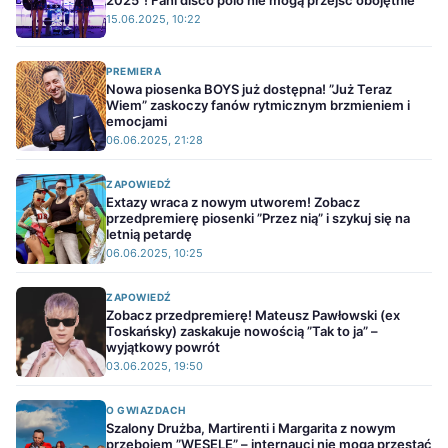
2025”! Fani disco polo nie mogą przejść obojętnie
15.06.2025, 10:22
PREMIERA
Nowa piosenka BOYS już dostępna! ”Już Teraz
Wiem” zaskoczy fanów rytmicznym brzmieniem i
emocjami
06.06.2025, 21:28
ZAPOWIEDŹ
Extazy wraca z nowym utworem! Zobacz
przedpremierę piosenki ”Przez nią” i szykuj się na
letnią petardę
06.06.2025, 10:25
ZAPOWIEDŹ
Zobacz przedpremierę! Mateusz Pawłowski (ex
Toskańsky) zaskakuje nowością ”Tak to ja” –
wyjątkowy powrót
03.06.2025, 19:50
O GWIAZDACH
Szalony Drużba, Martirenti i Margarita z nowym
przebojem ”WESELE” – internauci nie mogą przestać