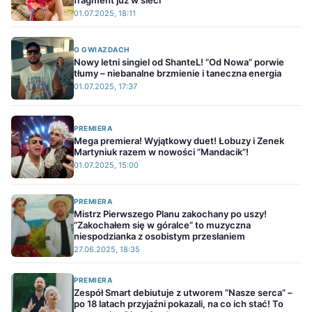
fragment już w sieci
01.07.2025, 18:11
O GWIAZDACH
Nowy letni singiel od ShanteL! ”Od Nowa” porwie
tłumy – niebanalne brzmienie i taneczna energia
01.07.2025, 17:37
PREMIERA
Mega premiera! Wyjątkowy duet! Łobuzy i Zenek
Martyniuk razem w nowości ”Mandacik”!
01.07.2025, 15:00
PREMIERA
Mistrz Pierwszego Planu zakochany po uszy!
”Zakochałem się w góralce” to muzyczna
niespodzianka z osobistym przesłaniem
27.06.2025, 18:35
PREMIERA
Zespół Smart debiutuje z utworem ”Nasze serca” –
po 18 latach przyjaźni pokazali, na co ich stać! To