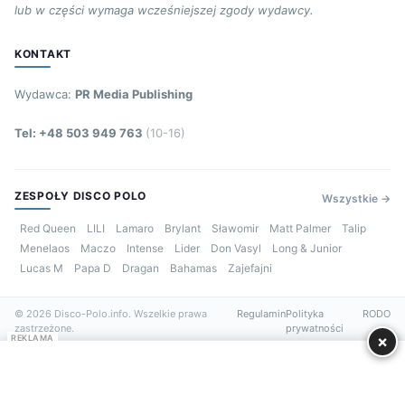
lub w części wymaga wcześniejszej zgody wydawcy.
KONTAKT
Wydawca:
PR Media Publishing
Tel: +48 503 949 763
(10-16)
ZESPOŁY DISCO POLO
Wszystkie →
Red Queen
LILI
Lamaro
Brylant
Sławomir
Matt Palmer
Talip
Menelaos
Maczo
Intense
Lider
Don Vasyl
Long & Junior
Lucas M
Papa D
Dragan
Bahamas
Zajefajni
© 2026 Disco-Polo.info. Wszelkie prawa
Regulamin
Polityka
RODO
zastrzeżone.
prywatności
×
REKLAMA