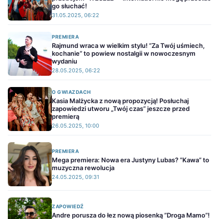
go słuchać!
31.05.2025, 06:22
PREMIERA
Rajmund wraca w wielkim stylu! ”Za Twój uśmiech,
kochanie” to powiew nostalgii w nowoczesnym
wydaniu
28.05.2025, 06:22
O GWIAZDACH
Kasia Malżycka z nową propozycją! Posłuchaj
zapowiedzi utworu „Twój czas” jeszcze przed
premierą
26.05.2025, 10:00
PREMIERA
Mega premiera: Nowa era Justyny Lubas? ”Kawa” to
muzyczna rewolucja
24.05.2025, 09:31
ZAPOWIEDŹ
Andre porusza do łez nową piosenką ”Droga Mamo”!