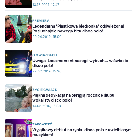
13.12.2021, 17:47
PREMIERA
Legendarna "Plastikowa biedronka" odświeżona!
Posłuchajcie nowego hitu disco polo!
29.04.2019, 15:00
O GWIAZDACH
Uwaga! Lada moment nastąpi wybuch... w świecie
disco polo!
22.02.2019, 15:30
ŻYCIE GWIAZD
Piękna dedykacja na okrągłą rocznicę ślubu
wokalisty disco polo!
14.02.2019, 16:38
ZAPOWIEDŹ
Wyjątkowy debiut na rynku disco polo z uwielbianym
muzykiem!