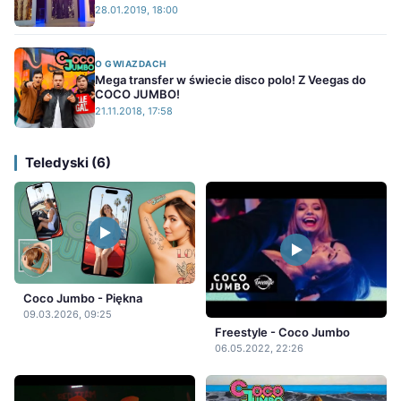
28.01.2019, 18:00
O GWIAZDACH
Mega transfer w świecie disco polo! Z Veegas do
COCO JUMBO!
21.11.2018, 17:58
Teledyski (6)
Coco Jumbo - Piękna
09.03.2026, 09:25
Freestyle - Coco Jumbo
06.05.2022, 22:26