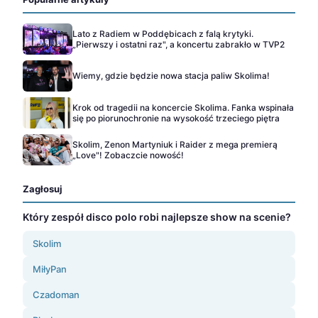
Lato z Radiem w Poddębicach z falą krytyki.
„Pierwszy i ostatni raz", a koncertu zabrakło w TVP2
Wiemy, gdzie będzie nowa stacja paliw Skolima!
Krok od tragedii na koncercie Skolima. Fanka wspinała
się po piorunochronie na wysokość trzeciego piętra
Skolim, Zenon Martyniuk i Raider z mega premierą
„Love"! Zobaczcie nowość!
Zagłosuj
Który zespół disco polo robi najlepsze show na scenie?
Skolim
MiłyPan
Czadoman