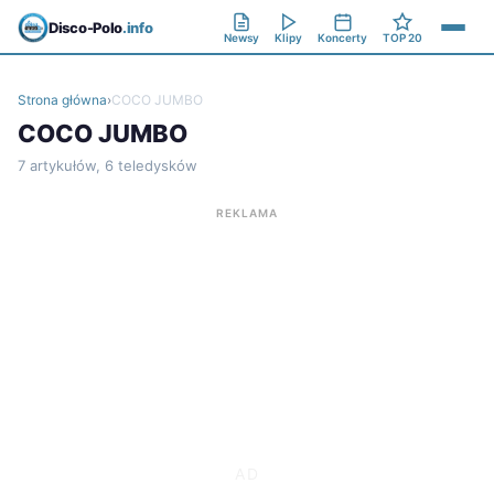
Disco-Polo
.info
Newsy
Klipy
Koncerty
TOP 20
Strona główna
›
COCO JUMBO
COCO JUMBO
7 artykułów, 6 teledysków
REKLAMA