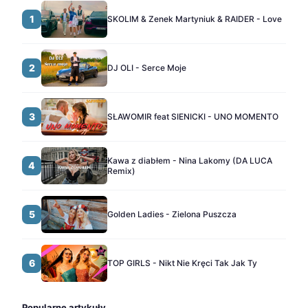
1
SKOLIM & Zenek Martyniuk & RAIDER - Love
2
DJ OLI - Serce Moje
3
SŁAWOMIR feat SIENICKI - UNO MOMENTO
Kawa z diabłem - Nina Lakomy (DA LUCA
4
Remix)
5
Golden Ladies - Zielona Puszcza
6
TOP GIRLS - Nikt Nie Kręci Tak Jak Ty
Popularne artykuły