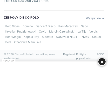
Tel: +48 503 949 763
(10-16)
ZESPOŁY DISCO POLO
Wszystkie →
Polo Vibes
Domino
Dance 2 Disco
Pan Mareczek
Sado
Krystian Pudzianowski
XoXo
Marcin Czerwiński
La Tija
Verdis
Beat Magic
Kapela Roy
Maestro
SUMMER NIGHT
N’Joy
Claudi
Bedi
Czadowa Mamuśka
© 2026 Disco-Polo.info. Wszelkie prawa
Regulamin
Polityka
RODO
zastrzeżone.
prywatności
×
REKLAMA