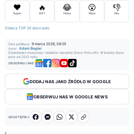
❤️
🔥
😂
😮
👎
Super
HOT
Haha
Wow
Nie
Zobacz TOP 20 disco polo
9 marca 2026, 09:25
Data publikacji:
Adam Begier
Autor:
Dziennikarz muzyczny i redaktor naczelny Disco-Polo.info. W branży disco
polo od 2012 roku.
OBSERWUJ NAS
DODAJ NAS JAKO ŹRÓDŁO W GOOGLE
OBSERWUJ NAS W GOOGLE NEWS
UDOSTĘPNIJ: