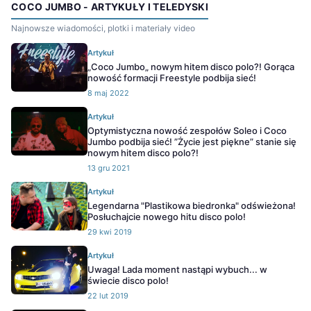
COCO JUMBO - ARTYKUŁY I TELEDYSKI
Najnowsze wiadomości, plotki i materiały video
Artykuł
„Coco Jumbo„ nowym hitem disco polo?! Gorąca
nowość formacji Freestyle podbija sieć!
8 maj 2022
Artykuł
Optymistyczna nowość zespołów Soleo i Coco
Jumbo podbija sieć! ”Życie jest piękne” stanie się
nowym hitem disco polo?!
13 gru 2021
Artykuł
Legendarna "Plastikowa biedronka" odświeżona!
Posłuchajcie nowego hitu disco polo!
29 kwi 2019
Artykuł
Uwaga! Lada moment nastąpi wybuch... w
świecie disco polo!
22 lut 2019