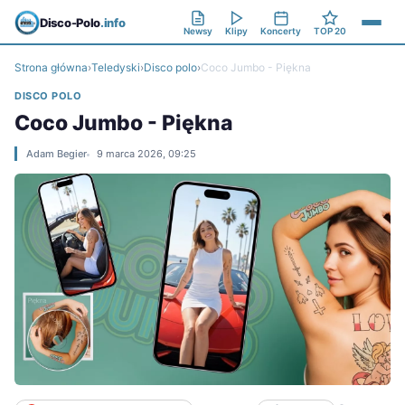
Disco-Polo
.info
Newsy
Klipy
Koncerty
TOP 20
Strona główna
›
Teledyski
›
Disco polo
›
Coco Jumbo - Piękna
DISCO POLO
Coco Jumbo - Piękna
Adam Begier
9 marca 2026, 09:25