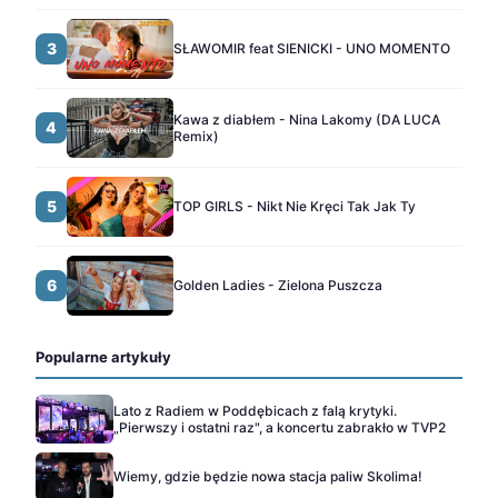
3
SŁAWOMIR feat SIENICKI - UNO MOMENTO
Kawa z diabłem - Nina Lakomy (DA LUCA
4
Remix)
5
TOP GIRLS - Nikt Nie Kręci Tak Jak Ty
6
Golden Ladies - Zielona Puszcza
Popularne artykuły
Lato z Radiem w Poddębicach z falą krytyki.
„Pierwszy i ostatni raz", a koncertu zabrakło w TVP2
Wiemy, gdzie będzie nowa stacja paliw Skolima!