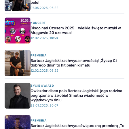
polo!
07.05.2025, 06:22
KONCERT
Disco nad Czosem 2025 – wielkie święto muzyki w
Mrągowie 20 czerwca!
12.02.2025, 18:58
PREMIERA
Bartosz Jagielski zachwyca nowością! „Życzę Ci
dobrego dnia” to hit pełen klimatu
12.02.2025, 06:22
ŻYCIE GWIAZD
Gwiazdor disco polo Bartosz Jagielski i jego rodzina
pogrążona w żałobie! Smutna wiadomość w
wyjątkowym dniu
22.01.2025, 20:07
PREMIERA
Bartosz Jagielski zachwyca świąteczną premierą „To