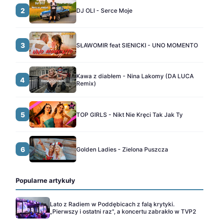
2
DJ OLI - Serce Moje
3
SŁAWOMIR feat SIENICKI - UNO MOMENTO
Kawa z diabłem - Nina Lakomy (DA LUCA
4
Remix)
5
TOP GIRLS - Nikt Nie Kręci Tak Jak Ty
6
Golden Ladies - Zielona Puszcza
Popularne artykuły
Lato z Radiem w Poddębicach z falą krytyki.
„Pierwszy i ostatni raz", a koncertu zabrakło w TVP2