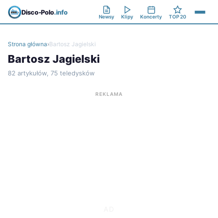
Disco-Polo
.info
Newsy
Klipy
Koncerty
TOP 20
Strona główna
›
Bartosz Jagielski
Bartosz Jagielski
82 artykułów, 75 teledysków
REKLAMA