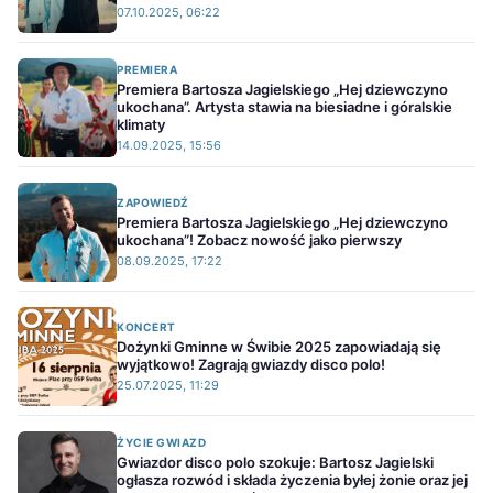
07.10.2025, 06:22
PREMIERA
Premiera Bartosza Jagielskiego „Hej dziewczyno
ukochana”. Artysta stawia na biesiadne i góralskie
klimaty
14.09.2025, 15:56
ZAPOWIEDŹ
Premiera Bartosza Jagielskiego „Hej dziewczyno
ukochana”! Zobacz nowość jako pierwszy
08.09.2025, 17:22
KONCERT
Dożynki Gminne w Świbie 2025 zapowiadają się
wyjątkowo! Zagrają gwiazdy disco polo!
25.07.2025, 11:29
ŻYCIE GWIAZD
Gwiazdor disco polo szokuje: Bartosz Jagielski
ogłasza rozwód i składa życzenia byłej żonie oraz jej