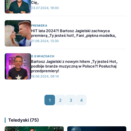
Cię„
23.07.2024, 19:00
PREMIERA
HIT lata 2024?! Bartosz Jagielski zachwyca
premierą „Ty jesteś hot!„ Fani „piękna modelka„
21.06.2024, 13:30
O GWIAZDACH
Bartosz Jagielski z nowym hitem „Ty jesteś Hot„
podbije branże muzyczną w Polsce?! Posłuchaj
przedpremiery!
19.06.2024, 06:14
1
2
3
4
Teledyski (75)