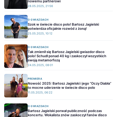
nowemu partnerowi
28.05.2025, 21:56
O GWIAZDACH
Szok w świecie disco polo! Bartosz Jagielski
potwierdza oficjalnie rozwód z żoną!
25.05.2025, 10:12
O GWIAZDACH
Tak zmienił się Bartosz Jagielski gwiazdor disco
polo! Schudł ponad 40 kg i zaskoczył wszystkich
swoją metamorfozą
24.05.2025, 08:01
PREMIERA
Nowość 2025: Bartosz Jagielski i jego ”Oczy Diabła”
to mocne uderzenie w świecie disco polo
11.05.2025, 06:22
O GWIAZDACH
Bartosz Jagielski porwał publiczność podczas
koncertu. Wokalista znów zaskoczył fanów disco