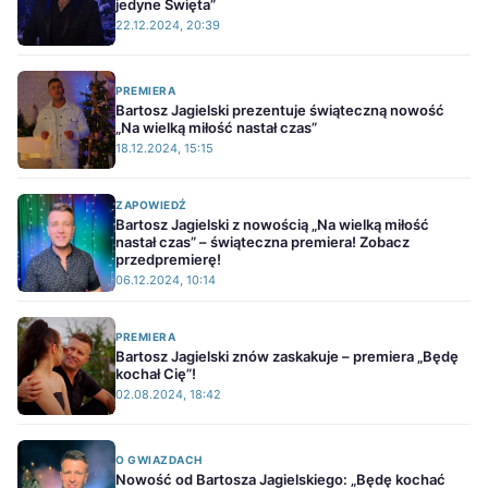
jedyne Święta”
22.12.2024, 20:39
PREMIERA
Bartosz Jagielski prezentuje świąteczną nowość
„Na wielką miłość nastał czas”
18.12.2024, 15:15
ZAPOWIEDŹ
Bartosz Jagielski z nowością „Na wielką miłość
nastał czas” – świąteczna premiera! Zobacz
przedpremierę!
06.12.2024, 10:14
PREMIERA
Bartosz Jagielski znów zaskakuje – premiera „Będę
kochał Cię”!
02.08.2024, 18:42
O GWIAZDACH
Nowość od Bartosza Jagielskiego: „Będę kochać