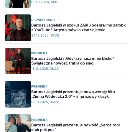
09.01.2026, 14:01
O GWIAZDACH
Bartosz Jagielski w szoku! ZAiKS odebrał mu zarobki
z YouTube? Artysta mówi o złodziejstwie
24.12.2025, 10:33
PREMIERA
Bartosz Jagielski i „Gdy trzymasz mnie blisko”.
Świąteczna nowość trafiła do sieci
15.12.2025, 06:22
PREMIERA
Bartosz Jagielski prezentuje nową wersję hitu
„Zimna Wódeczka 2.0” – imprezowy klasyk
06.11.2025, 06:22
PREMIERA
Bartosz Jagielski prezentuje nowość „Serce robi
stuk puk puk”