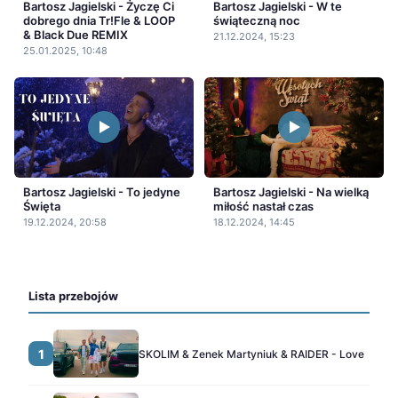
Bartosz Jagielski - Życzę Ci
Bartosz Jagielski - W te
dobrego dnia Tr!Fle & LOOP
świąteczną noc
& Black Due REMIX
21.12.2024, 15:23
25.01.2025, 10:48
Bartosz Jagielski - To jedyne
Bartosz Jagielski - Na wielką
Święta
miłość nastał czas
19.12.2024, 20:58
18.12.2024, 14:45
Lista przebojów
1
SKOLIM & Zenek Martyniuk & RAIDER - Love