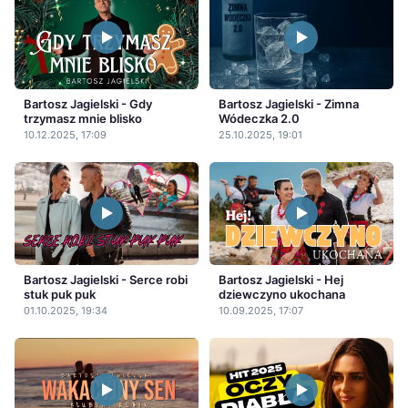
Bartosz Jagielski - Gdy
Bartosz Jagielski - Zimna
trzymasz mnie blisko
Wódeczka 2.0
10.12.2025, 17:09
25.10.2025, 19:01
Bartosz Jagielski - Serce robi
Bartosz Jagielski - Hej
stuk puk puk
dziewczyno ukochana
01.10.2025, 19:34
10.09.2025, 17:07