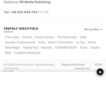
Wydawca:
PR Media Publishing
Tel: +48 503 949 763
(10-16)
ZESPOŁY DISCO POLO
Wszystkie →
Polo Vibes
Domino
Dance 2 Disco
Pan Mareczek
Sado
Krystian Pudzianowski
XoXo
Marcin Czerwiński
La Tija
Verdis
Beat Magic
Kapela Roy
Maestro
SUMMER NIGHT
N’Joy
Claudi
Bedi
Czadowa Mamuśka
© 2026 Disco-Polo.info. Wszelkie prawa
Regulamin
Polityka
RODO
zastrzeżone.
prywatności
×
REKLAMA