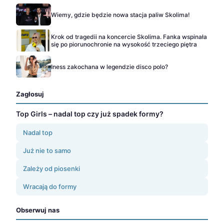
Wiemy, gdzie będzie nowa stacja paliw Skolima!
Krok od tragedii na koncercie Skolima. Fanka wspinała
się po piorunochronie na wysokość trzeciego piętra
Iness zakochana w legendzie disco polo?
Zagłosuj
Top Girls – nadal top czy już spadek formy?
Nadal top
Już nie to samo
Zależy od piosenki
Wracają do formy
Obserwuj nas